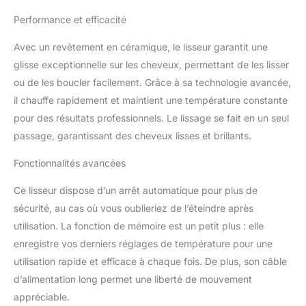
technologie
Performance et efficacité
Thermocontrol pour un
contrôle avancé de la
Avec un revêtement en céramique, le lisseur garantit une
température du lisseur et
glisse exceptionnelle sur les cheveux, permettant de les lisser
une diffusion homogène
et constante de la
ou de les boucler facilement. Grâce à sa technologie avancée,
chaleur de la racine aux
il chauffe rapidement et maintient une température constante
pointes Réparabilité 10
pour des résultats professionnels. Le lissage se fait en un seul
ans, Garantie 2 ans
passage, garantissant des cheveux lisses et brillants.
TESTE CLINIQUEMENT :
kératine 100%
Fonctionnalités avancées
préservée* et des
cheveux plus brillants
Ce lisseur dispose d’un arrêt automatique pour plus de
sans risque de
sécurité, au cas où vous oublieriez de l’éteindre après
surchauffe 2 EN 1 :
polyvalent, il permet de
utilisation. La fonction de mémoire est un petit plus : elle
lisser, boucler ou onduler
enregistre vos derniers réglages de température pour une
vos cheveux au gré de
utilisation rapide et efficace à chaque fois. De plus, son câble
vos envies LIBERTE DE
d’alimentation long permet une liberté de mouvement
MOUVEMENT : cordon
d'alimentation extra long
appréciable.