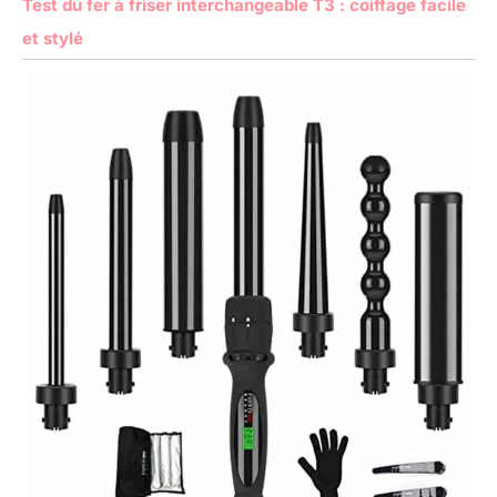
Test du fer à friser interchangeable T3 : coiffage facile
et stylé