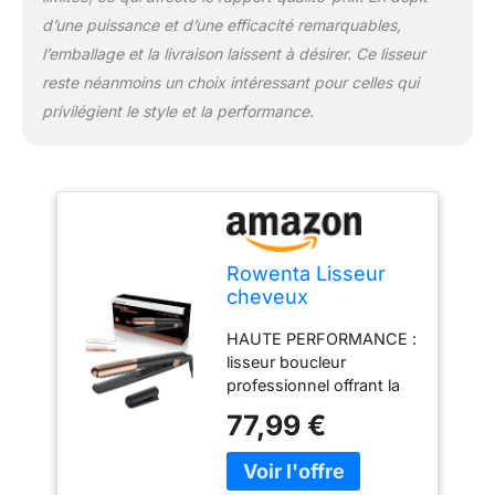
vos envies LIBERTE DE
d’une puissance et d’une efficacité remarquables,
MOUVEMENT : cordon
l’emballage et la livraison laissent à désirer. Ce lisseur
d'alimentation extra long
reste néanmoins un choix intéressant pour celles qui
(2,7 m) et rotatif à 360°
TEMPS DE CHAUFFE
privilégient le style et la performance.
RAPIDE : prêt en
seulement 25 secondes
il est parfait pour les
coiffures de dernière
minute LIVRE AVEC :
Embout thermo-
Rowenta Lisseur
protecteur, peigne
cheveux
amovible
professionnel,
HAUTE PERFORMANCE :
Revêtement
lisseur boucleur
céramique, Lisse et
professionnel offrant la
boucle, Glisse
combinaison idéale
exceptionnelle,
77,99 €
d'une glisse parfaite et
Embout thermo-
d'une pression optimale
protecteur, Arrêt
sur les cheveux LISSAGE
automatique,