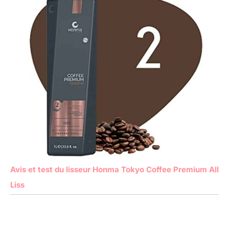
Avis et test du lisseur Honma Tokyo Coffee Premium All
Liss