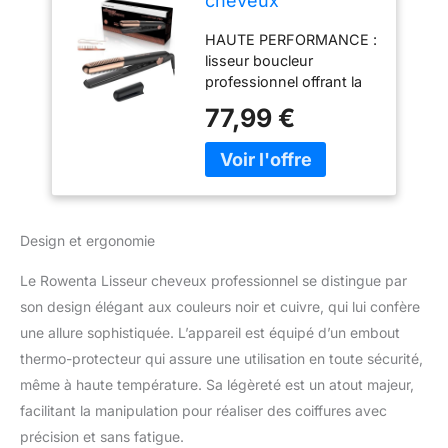
cheveux
professionnel,
HAUTE PERFORMANCE :
Revêtement
lisseur boucleur
céramique, Lisse et
professionnel offrant la
boucle, Glisse
combinaison idéale
exceptionnelle,
77,99 €
d'une glisse parfaite et
Embout thermo-
d'une pression optimale
protecteur, Arrêt
sur les cheveux LISSAGE
automatique,
PARFAIT : revêtement
Ultimate
céramique laqué pour un
Experience,
lissage fluide et
Noir/cuivre
Design et ergonomie
impeccable, sans jamais
SF8230F0
tirailler ni arracher les
Le Rowenta Lisseur cheveux professionnel se distingue par
cheveux GLISSE
son design élégant aux couleurs noir et cuivre, qui lui confère
PARFAITE : équipé de 2
une allure sophistiquée. L’appareil est équipé d’un embout
plaques flottantes 3D
pour un maintien parfait
thermo-protecteur qui assure une utilisation en toute sécurité,
des cheveux entre les
même à haute température. Sa légèreté est un atout majeur,
plaques CHEVEUX
facilitant la manipulation pour réaliser des coiffures avec
ECLATANTS DES
précision et sans fatigue.
RACINES AUX POINTES :