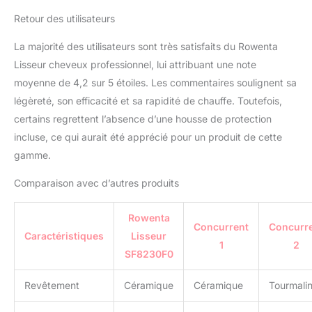
(2,7 m) et rotatif à 360°
TEMPS DE CHAUFFE
Retour des utilisateurs
RAPIDE : prêt en
La majorité des utilisateurs sont très satisfaits du Rowenta
seulement 25 secondes
il est parfait pour les
Lisseur cheveux professionnel, lui attribuant une note
coiffures de dernière
moyenne de 4,2 sur 5 étoiles. Les commentaires soulignent sa
minute LIVRE AVEC :
légèreté, son efficacité et sa rapidité de chauffe. Toutefois,
Embout thermo-
certains regrettent l’absence d’une housse de protection
protecteur, peigne
amovible
incluse, ce qui aurait été apprécié pour un produit de cette
gamme.
Comparaison avec d’autres produits
Rowenta
Concurrent
Concurr
Caractéristiques
Lisseur
1
2
SF8230F0
Revêtement
Céramique
Céramique
Tourmali