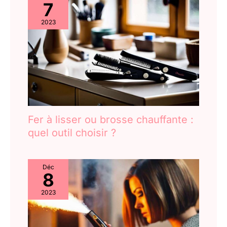
sa routine beauté !
7
dans d'autres pays. La double tension vous garantit une
utilisation sûre partout dans le monde.
2023
Fer à lisser ou brosse chauffante :
quel outil choisir ?
Déc
8
2023