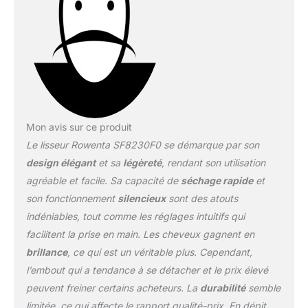
des cheveux entre les
plaques CHEVEUX
ECLATANTS DES
RACINES AUX POINTES :
technologie
Thermocontrol pour un
contrôle avancé de la
température du lisseur et
une diffusion homogène
Mon avis sur ce produit
et constante de la
Le lisseur Rowenta SF8230F0 se démarque par son
chaleur de la racine aux
pointes Réparabilité 10
design élégant
et sa
légèreté
, rendant son utilisation
ans, Garantie 2 ans
agréable et facile. Sa capacité de
séchage rapide
et
TESTE CLINIQUEMENT :
son fonctionnement
silencieux
sont des atouts
kératine 100%
indéniables, tout comme les réglages intuitifs qui
préservée* et des
cheveux plus brillants
facilitent la prise en main. Les cheveux gagnent en
sans risque de
brillance
, ce qui est un véritable plus. Cependant,
surchauffe 2 EN 1 :
l’embout qui a tendance à se détacher et le prix élevé
polyvalent, il permet de
peuvent freiner certains acheteurs. La
durabilité
semble
lisser, boucler ou onduler
vos cheveux au gré de
limitée, ce qui affecte le rapport qualité-prix. En dépit