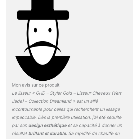
Mon avis sur ce produit
Le lisseur « GHD – Styler Gold – Lisseur Cheveux (Vert
Jade) – Collection Dreamland » est un allié
incontournable pour celles qui recherchent un lissage
impeccable. Dès la première utilisation, j’ai été séduite
par son
design esthétique
et sa capacité à donner un
résultat
brillant et durable
. Sa rapidité de chauffe en