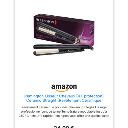
automatique, Ecran digital
et sans frisottis. Résultat
Pochette thermorésistante
professionnel garanti même sur
incluse Remarque : Ne pas
cheveux épais ou frisés
enrouler le câble autour de
Température Réglable pour
l'appareil Essuyez toutes les
Chaque Besoin – Doté de 5
surfaces avec un chiffon
niveaux de température, de
humide. N'utilisez pas de
150°C à 230°C, le lisseur
produits de nettoyage ou de
vapeur Titanium s’adapte à tous
solvants agressifs ou abrasifs
les types de cheveux. L’écran
Dimensions de la plaque : 11 x 3
digital permet un réglage précis
cm
et rapide de la chaleur pour une
coiffure réussie ! Peigne Latéral
Amovible Intégré – Le peigne
intégré au lisseur vapeur guide
chaque mèche pour une
répartition uniforme et un
passage fluide. Amovible selon
vos préférences, il optimise le
résultat sans abîmer la fibre
capillaire L’Expertise Demeliss
au Service de Vos Cheveux -
Demeliss conçoit des appareils
Remington Lisseur Cheveux [4X protection]
de coiffure innovants,
Ceramic Straight (Revêtement Céramique
performants et accessibles.
Tourmaline Antistatique & Glisse facile, chaleur
Notre mission : sublimer chaque
Revêtement céramique pour des cheveux protégés Lissage
homogène & Brillance) Fer à Lisser S3500
type de cheveu grâce à des
professionnel Longue tenue Température modulable jusqu'à
outils pensés pour allier style,
230 °C ; chauffe rapide Remington vous offre une qualité salon
technologie et soin au quotidien.
à la maison