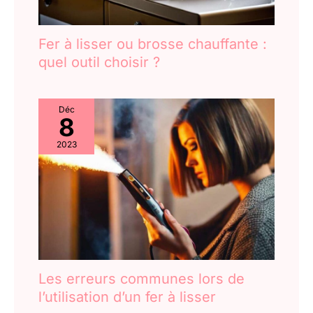
Fer à lisser ou brosse chauffante :
quel outil choisir ?
Déc
8
2023
Les erreurs communes lors de
l’utilisation d’un fer à lisser