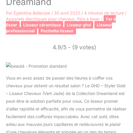
Dreamland
Par
Églantine Bellerose
/
30 avril 2025
/
4 minutes de lecture
/
Appareils électriques pour cheveux
,
Fers à lisser
/
Fer à
lisser
Lisseur céramique
Lisseur ghd
Lisseur
professionnel
Pochette lisseur
4.9/5 - (9 votes)
Vous en avez assez de passer des heures à coiffer vos
cheveux pour obtenir un résultat salon ? Le GHD – Styler Gold
– Lisseur Cheveux (Vert Jade) de la Collection Dreamland est
peut-être la solution parfaite pour vous. Ce lisseur promet
d’allier rapidité et efficacité, afin de vous permettre de réaliser
facilement des coiffures impeccables. Avec cet outil, dites
adieu aux mauvais jours capillaires et redécouvrez le plaisir
d’une chevelure élégante et soignée en un rien de temps.