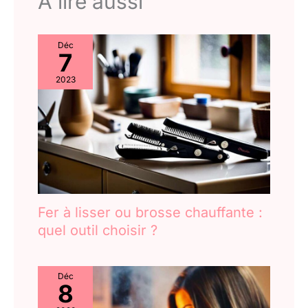
A lire aussi
Déc
7
2023
Fer à lisser ou brosse chauffante :
quel outil choisir ?
Déc
8