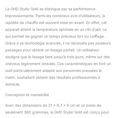
Des cheveux plus sains :
Le GHD Styler Gold se distingue par sa performance
température optimale de
coiffage de 185°C pour
impressionnante. Parmi les nombreux avis d’utilisateurs, la
des résultats
rapidité de chauffe est souvent mise en avant. En effet, cet
professionnels sans
appareil atteint la température optimale en un clin d’œil, ce
compromettre la santé
qui permet de gagner un temps précieux lors du coiffage.
de vos cheveux. Plaques
lisses et profilées pour
Grâce à sa technologie avancée, il ne nécessite pas plusieurs
un coiffage facile et un
passages pour obtenir un lissage parfait. Un utilisateur
résultat brillant. Plus
souligne que le lissage tient jusqu’à trois jours, même sur des
qu'un simple lisseur :
cheveux légèrement ondulés. Ces caractéristiques en font un
son design fin et ses
outil particulièrement adapté aux personnes pressées le
plaques arrondies vous
permettent de réaliser
matin, souhaitant obtenir des résultats professionnels à
des coiffages variés.
domicile.
Caractéristiques
supplémentaires :
Conception et maniabilité
chauffe en 25 secondes
- mode veille
Avec des dimensions de 31 x 9,7 x 9 cm et un poids de
automatique si inutilisé
seulement 380 grammes, le GHD Styler Gold est conçu pour
pendant 30 minutes - 2