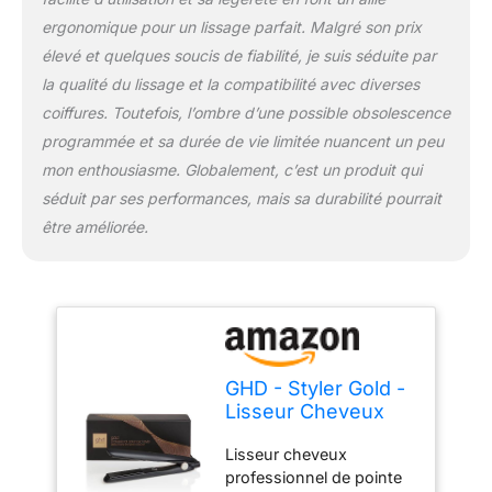
ans de garantie - cordon
ergonomique pour un lissage parfait. Malgré son prix
de 2,7m - voltage
élevé et quelques soucis de fiabilité, je suis séduite par
universel - embout de
la qualité du lissage et la compatibilité avec diverses
protection.
coiffures. Toutefois, l’ombre d’une possible obsolescence
programmée et sa durée de vie limitée nuancent un peu
mon enthousiasme. Globalement, c’est un produit qui
séduit par ses performances, mais sa durabilité pourrait
être améliorée.
GHD - Styler Gold -
Lisseur Cheveux
(Noir)
Lisseur cheveux
professionnel de pointe