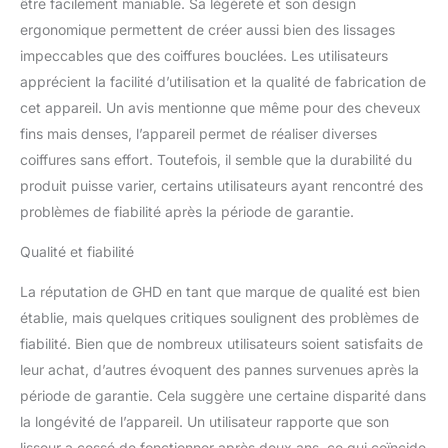
être facilement maniable. Sa légèreté et son design
ans de garantie - cordon
ergonomique permettent de créer aussi bien des lissages
de 2,7m - voltage
universel - embout de
impeccables que des coiffures bouclées. Les utilisateurs
protection.
apprécient la facilité d’utilisation et la qualité de fabrication de
cet appareil. Un avis mentionne que même pour des cheveux
fins mais denses, l’appareil permet de réaliser diverses
coiffures sans effort. Toutefois, il semble que la durabilité du
produit puisse varier, certains utilisateurs ayant rencontré des
problèmes de fiabilité après la période de garantie.
Qualité et fiabilité
La réputation de GHD en tant que marque de qualité est bien
établie, mais quelques critiques soulignent des problèmes de
fiabilité. Bien que de nombreux utilisateurs soient satisfaits de
leur achat, d’autres évoquent des pannes survenues après la
période de garantie. Cela suggère une certaine disparité dans
la longévité de l’appareil. Un utilisateur rapporte que son
lisseur a cessé de fonctionner après deux ans, ce qui coïncide