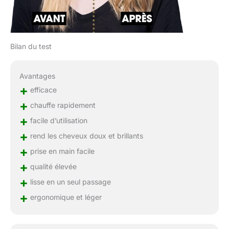
Bilan du test
Avantages
+
efficace
+
chauffe rapidement
+
facile d’utilisation
+
rend les cheveux doux et brillants
+
prise en main facile
+
qualité élevée
+
lisse en un seul passage
+
ergonomique et léger