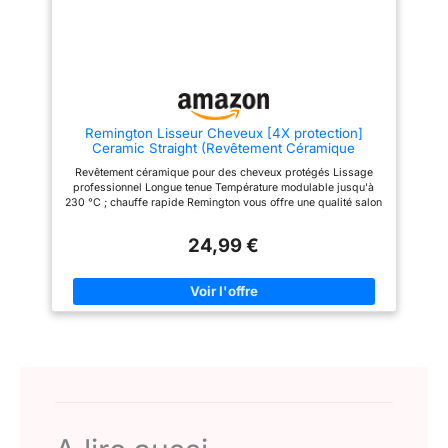
chaque mèche pour une
répartition uniforme et un
passage fluide. Amovible selon
vos préférences, il optimise le
résultat sans abîmer la fibre
capillaire L’Expertise Demeliss
au Service de Vos Cheveux -
Demeliss conçoit des appareils
Remington Lisseur Cheveux [4X protection]
de coiffure innovants,
Ceramic Straight (Revêtement Céramique
performants et accessibles.
Tourmaline Antistatique & Glisse facile, chaleur
Notre mission : sublimer chaque
Revêtement céramique pour des cheveux protégés Lissage
homogène & Brillance) Fer à Lisser S3500
type de cheveu grâce à des
professionnel Longue tenue Température modulable jusqu'à
outils pensés pour allier style,
230 °C ; chauffe rapide Remington vous offre une qualité salon
technologie et soin au quotidien.
à la maison
24,99 €