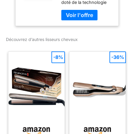
doté de la technologie
dual-zone. Capteurs de
chaleur nouvelle
génération pour assurer
de façon constante des
résultats lisses et doux,
Découvrez d’autres lisseurs cheveux
de la racine à la pointe.
Des cheveux plus sains :
température optimale de
-8%
-36%
coiffage de 185°C pour
des résultats
professionnels sans
compromettre la santé
de vos cheveux. Plaques
lisses et profilées pour
un coiffage facile et un
résultat brillant. Plus
qu'un simple lisseur :
son design fin et ses
plaques arrondies vous
permettent de réaliser