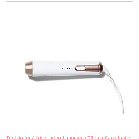
Test du fer à friser interchangeable T3 : coiffage facile