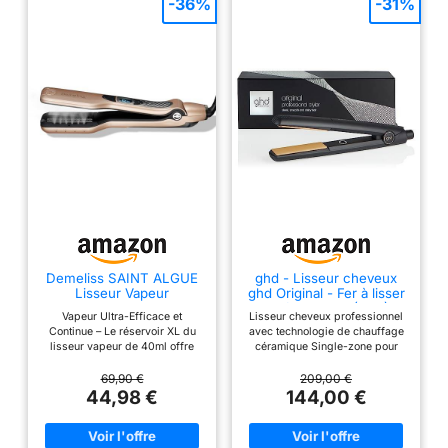
-36%
-31%
Demeliss SAINT ALGUE
ghd - Lisseur cheveux
Lisseur Vapeur
ghd Original - Fer à lisser
TITANIUM - Plaques
professionnel (Noir)
Vapeur Ultra-Efficace et
Lisseur cheveux professionnel
Titane - Vapeur Ultra
Continue – Le réservoir XL du
avec technologie de chauffage
Puissante - Réservoir XL
lisseur vapeur de 40ml offre
céramique Single-zone pour
40ml Intégré - Peigne
plus de 20 minutes de vapeur
des cheveux lisses et brillants
Amovible - Lissage Tous
puissante et régulière (5g/min),
rapidement Plaques arrondies
69,90 €
209,00 €
Types de Cheveux - 5
pour lisser en douceur tout en
et mobiles pour lisser, onduler
44,98 €
144,00 €
Températures -
préservant l’hydratation
ou boucler les cheveux Des
Professionnel
naturelle des cheveux Plaques
cheveux en bonne santé :
Titane Performantes – Les
température optimale de