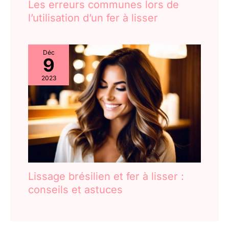
Les erreurs communes lors de
l’utilisation d’un fer à lisser
Déc
9
2023
Lissage brésilien et fer à lisser :
conseils et astuces