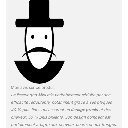
Mon avis sur ce produit
Le lisseur ghd Mini m’a véritablement séduite par son
efficacité redoutable, notamment grâce à ses plaques
40 % plus fines qui assurent un
lissage précis
et des
cheveux 50 % plus brillants. Son design compact est
parfaitement adapté aux cheveux courts et aux franges,