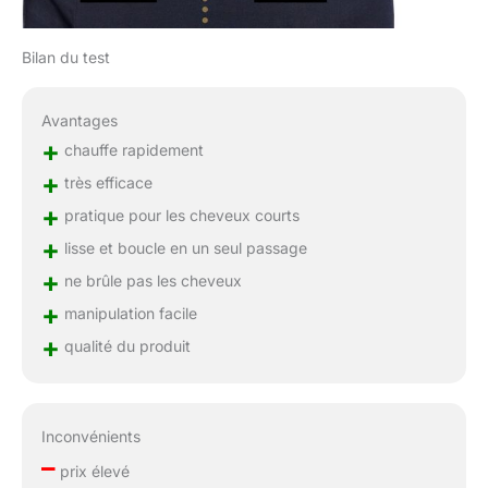
Bilan du test
Avantages
+
chauffe rapidement
+
très efficace
+
pratique pour les cheveux courts
+
lisse et boucle en un seul passage
+
ne brûle pas les cheveux
+
manipulation facile
+
qualité du produit
Inconvénients
–
prix élevé