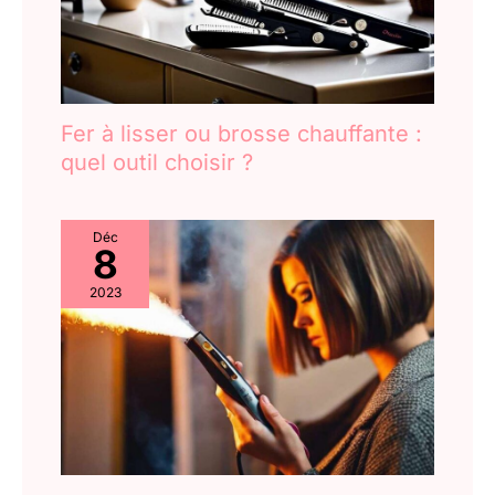
Fer à lisser ou brosse chauffante :
quel outil choisir ?
Déc
8
2023