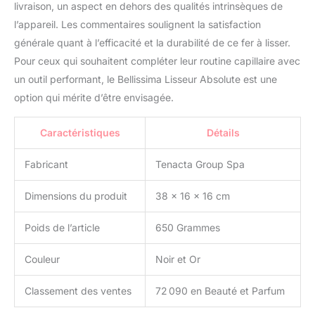
sans frisottis, 100%
livraison, un aspect en dehors des qualités intrinsèques de
brillants et doux. De plus,
l’appareil. Les commentaires soulignent la satisfaction
les plaques souples
générale quant à l’efficacité et la durabilité de ce fer à lisser.
s’adaptent à la mèche
Pour ceux qui souhaitent compléter leur routine capillaire avec
pour maximiser
l’efficacité du lissage.
un outil performant, le Bellissima Lisseur Absolute est une
Enfin, le lisseur a un
option qui mérite d’être envisagée.
système de chauffage
rapide et d'arrêt
Caractéristiques
Détails
automatique après 60
minutes. Nos Plaques
Fabricant
Tenacta Group Spa
4XL - Nos plaques sont
larges, elles font 45x100
mm et sont composées
Dimensions du produit
38 x 16 x 16 cm
de quatre éléments
chauffants (4XL), ce qui
Poids de l’article
650 Grammes
offre une double
efficacité lors du lissage.
Couleur
Noir et Or
En effet, le premier
élément lisseur lisse les
Classement des ventes
72 090 en Beauté et Parfum
cheveux tandis que le
second fixe le résultat