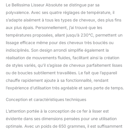
Le Bellissima Lisseur Absolute se distingue par sa
respectant pleinement
les cheveux, tandis que
polyvalence. Avec ses quatre réglages de température, il
l'action de millions d'ions
s’adapte aisément à tous les types de cheveux, des plus fins
négatifs aide à réduire les
aux plus épais. Personnellement, j’ai trouvé que les
frisottis et à maintenir
températures proposées, allant jusqu’à 230°C, permettent un
l'hydratation naturelle
des cheveux, les laissant
lissage efficace même pour des cheveux très bouclés ou
doux et brillants.
indisciplinés. Son design arrondi simplifie également la
Contrôle intelligent de la
réalisation de mouvements fluides, facilitant ainsi la création
chaleur : le système de
de styles variés, qu’il s’agisse de cheveux parfaitement lisses
contrôle intelligent de la
chaleur garantit des
ou de boucles subtilement travaillées. Le fait que l’appareil
résultats optimaux à des
chauffe rapidement ajoute à sa fonctionnalité, rendant
températures plus
l’expérience d’utilisation très agréable et sans perte de temps.
basses, protégeant les
cheveux des dommages
Conception et caractéristiques techniques
causés par une chaleur
excessive. Revêtement
L’attention portée à la conception de ce fer à lisser est
céramique et kératine :
évidente dans ses dimensions pensées pour une utilisation
protection et vitalité
optimale. Avec un poids de 650 grammes, il est suffisamment
instantanée pour des