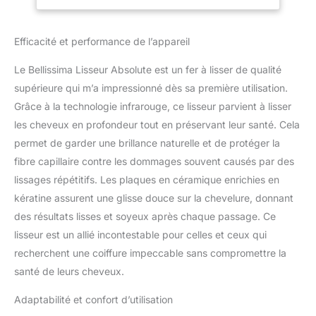
brillants et plus doux.
Chauffage Rapide &
Lisseurs 4XL : lisseur
Sac Rangement
4XL 45x100 mm,
Efficacité et performance de l’appareil
composé de quatre
éléments chauffants,
Le Bellissima Lisseur Absolute est un fer à lisser de qualité
pour une double
supérieure qui m’a impressionné dès sa première utilisation.
efficacité de lissage, en
Grâce à la technologie infrarouge, ce lisseur parvient à lisser
deux fois moins de
Temps : la première série
les cheveux en profondeur tout en préservant leur santé. Cela
de lisseurs lisse
permet de garder une brillance naturelle et de protéger la
parfaitement les
fibre capillaire contre les dommages souvent causés par des
cheveux, la seconde fixe
lissages répétitifs. Les plaques en céramique enrichies en
le résultat sur toute la
longueur de la mèche,
kératine assurent une glisse douce sur la chevelure, donnant
pour un lissage durable,
des résultats lisses et soyeux après chaque passage. Ce
même à des
lisseur est un allié incontestable pour celles et ceux qui
températures plus
recherchent une coiffure impeccable sans compromettre la
basses. Technologie
infrarouge et ionique : la
santé de leurs cheveux.
technologie infrarouge
facilite la pénétration de
Adaptabilité et confort d’utilisation
la chaleur tout en