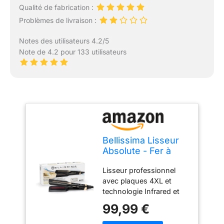
Qualité de fabrication :
Problèmes de livraison :
Notes des utilisateurs 4.2/5
Note de 4.2 pour 133 utilisateurs
Bellissima Lisseur
Absolute - Fer à
Lisser Infrarouge –
Lisseur professionnel
Pour Cheveux
avec plaques 4XL et
épais - Plaque
technologie Infrared et
Céramique et
Ion permettant un
Kératine - 4
99,99 €
excellent lissage et une
Températures,
protection des cheveux,