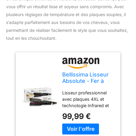
vous offrir un résultat lisse et soyeux sans compromis. Avec
plusieurs réglages de température et des plaques souples, il
s’adapte parfaitement aux besoins de vos cheveux, vous
permettant de réaliser facilement le style que vous souhaitez,
tout en les chouchoutant.
Bellissima Lisseur
Absolute - Fer à
Lisser Infrarouge –
Lisseur professionnel
Pour Cheveux
avec plaques 4XL et
épais - Plaque
technologie Infrared et
Céramique et
Ion permettant un
Kératine - 4
99,99 €
excellent lissage et une
Températures,
protection des cheveux,
Plaques Souples,
sans frisottis, plus
Design Arrondi,