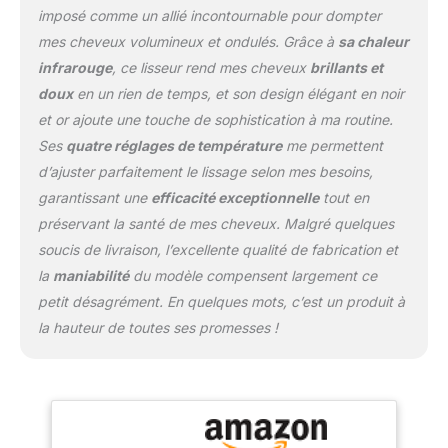
facilite la pénétration de
imposé comme un allié incontournable pour dompter
la chaleur tout en
mes cheveux volumineux et ondulés. Grâce à
sa chaleur
respectant pleinement
infrarouge
, ce lisseur rend mes cheveux
brillants et
les cheveux, tandis que
doux
en un rien de temps, et son design élégant en noir
l'action de millions d'ions
négatifs aide à réduire les
et or ajoute une touche de sophistication à ma routine.
frisottis et à maintenir
Ses
quatre réglages de température
me permettent
l'hydratation naturelle
d’ajuster parfaitement le lissage selon mes besoins,
des cheveux, les laissant
garantissant une
efficacité exceptionnelle
tout en
doux et brillants.
Contrôle intelligent de la
préservant la santé de mes cheveux. Malgré quelques
chaleur : le système de
soucis de livraison, l’excellente qualité de fabrication et
contrôle intelligent de la
la
maniabilité
du modèle compensent largement ce
chaleur garantit des
petit désagrément. En quelques mots, c’est un produit à
résultats optimaux à des
températures plus
la hauteur de toutes ses promesses !
basses, protégeant les
cheveux des dommages
causés par une chaleur
excessive. Revêtement
céramique et kératine :