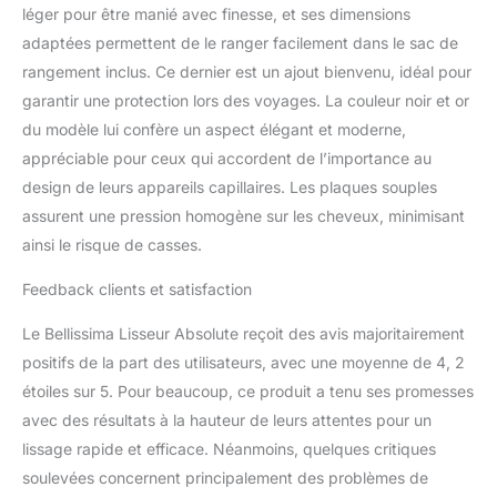
cheveux soyeux et
léger pour être manié avec finesse, et ses dimensions
brillants. Contrôle
adaptées permettent de le ranger facilement dans le sac de
électronique de la
rangement inclus. Ce dernier est un ajout bienvenu, idéal pour
température sur 4
garantir une protection lors des voyages. La couleur noir et or
niveaux : 170°C - 185°C
- 210°C - 230°C Plaques
du modèle lui confère un aspect élégant et moderne,
flexibles : s'adaptent à la
appréciable pour ceux qui accordent de l’importance au
mèche pour maximiser
design de leurs appareils capillaires. Les plaques souples
l'efficacité du lissage en
assurent une pression homogène sur les cheveux, minimisant
un seul passage,
ainsi le risque de casses.
Chauffage rapide, arrêt
automatique après 60
Feedback clients et satisfaction
minutes, câble pivotant
de 2.5 m Lisseur
Le Bellissima Lisseur Absolute reçoit des avis majoritairement
Professionnel - Notre fer
à lisser avec plaques 4XL
positifs de la part des utilisateurs, avec une moyenne de 4, 2
et la technologie
étoiles sur 5. Pour beaucoup, ce produit a tenu ses promesses
Infrared&Ion permet un
avec des résultats à la hauteur de leurs attentes pour un
lissage optimal ainsi
lissage rapide et efficace. Néanmoins, quelques critiques
qu'une protection des
soulevées concernent principalement des problèmes de
cheveux avec un rendu