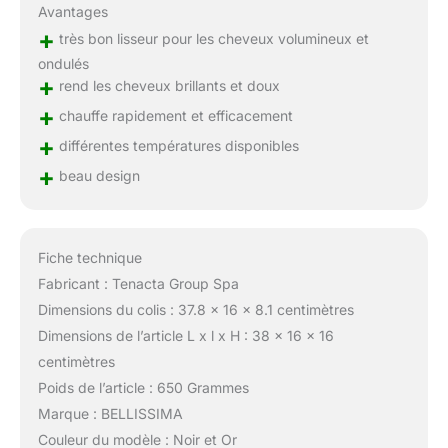
qui permet un résultat
Avantages
optimal à des
+
très bon lisseur pour les cheveux volumineux et
températures basses en
ondulés
protégeant les cheveux
+
rend les cheveux brillants et doux
contre les dommages de
+
chauffe rapidement et efficacement
la chaleur excessive. De
plus, les plaques en
+
différentes températures disponibles
céramique Kératine
+
beau design
favorisent la protection
du cheveu pour des
cheveux soyeux et
brillants. You Are
Fiche technique
Bellissima - Sublimez la
Fabricant : Tenacta Group Spa
beauté naturelle de vos
cheveux. Bellissima
Dimensions du colis : 37.8 x 16 x 8.1 centimètres
Imetec vous propose
Dimensions de l’article L x l x H : 38 x 16 x 16
une gamme de différents
centimètres
appareils de coiffage au
Poids de l’article : 650 Grammes
design unique, qui
prennent soin de votre
Marque : BELLISSIMA
chevelure. Normal, fin,
Couleur du modèle : Noir et Or