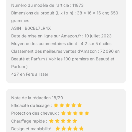
épais, ondulé, frisé ou
Numéro du modèle de l’article : 11873
crépu, vous aurez
Dimensions du produit (L x l x h) : 38 x 16 x 16 cm; 650
l'appareil adapté à votre
type de cheveux pour en
grammes
prendre soin et révéler
ASIN : B0CBL7LR4X
leur plus belle nature.
Date de mise en ligne sur Amazon.fr : 10 juillet 2023
Moyenne des commentaires client : 4,2 sur 5 étoiles
Classement des meilleures ventes d’Amazon : 72 090 en
Beauté et Parfum ( Voir les 100 premiers en Beauté et
Parfum )
427 en Fers à lisser
Note de la rédaction 18/20
Efficacité du lissage :
Protection des cheveux :
Chauffage rapide :
Design et maniabilité :