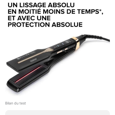
sur toute la longueur de
la mèche. Ainsi, vous
obtiendrez un lissage net
et durable. Technologie
Infrared&Ion - La
technologie infrarouge
du fer à lisser favorise la
pénétration de la chaleur
tout en respectant les
cheveux. À ajouter à
cela, l'action des ions
favorise la réduction des
frisottis et aide à
maintenir l’hydratation
naturelle des cheveux
qui deviennent alors
doux et lumineux.
Chaleur, Céramique &
Kératine - Notre lisseur
Bilan du test
est doté d'un contrôle
intelligent de la chaleur