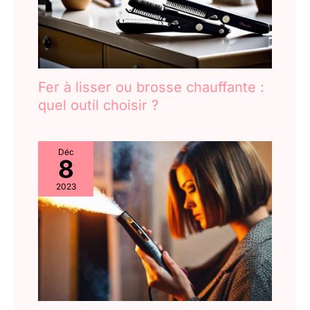
Fer à lisser ou brosse chauffante :
quel outil choisir ?
Déc
8
2023