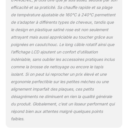
cheveux
Lisseur de
efficacité et sa praticité. Sa chauffe rapide et sa plage
voyage : pour un look
glamour où que vous
de température ajustable de 160°C à 240°C permettent
soyez. Le câble
de s’adapter à différents types de cheveux, tandis que
d'alimentation rotatif
le design en plastique satiné rose est non seulement
assure un coiffage sans
attrayant mais aussi appréciable au toucher grâce aux
nœuds. Double tension
pour une utilisation dans
poignées en caoutchouc. Le long câble rotatif ainsi que
le monde entier. Arrêt
l’affichage LCD ajoutent un confort d’utilisation
automatique après 60
indéniable, sans oublier les accessoires pratiques inclus
minutes pour une
comme la brosse de nettoyage ou encore le tapis
utilisation en toute
sécurité. Verrouillage de
isolant. Si on peut lui reprocher un prix élevé et une
sécurité pour un
ergonomie perfectible sur les petites mèches ou une
rangement facile
alignement imparfait des plaques, ces petits
Plaque céramique 3D
désagréments ne diminuent en rien la qualité générale
flottante : La plaque
céramique 3D lisse et
du produit. Globalement, c’est un lisseur performant qui
boucle vos cheveux
répond bien aux attentes malgré quelques points
rapidement à 360
faibles.
degrés. La chaleur
concentrée réduit les