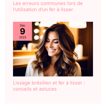
Les erreurs communes lors de
l’utilisation d’un fer à lisser
Déc
9
2023
Lissage brésilien et fer à lisser :
conseils et astuces