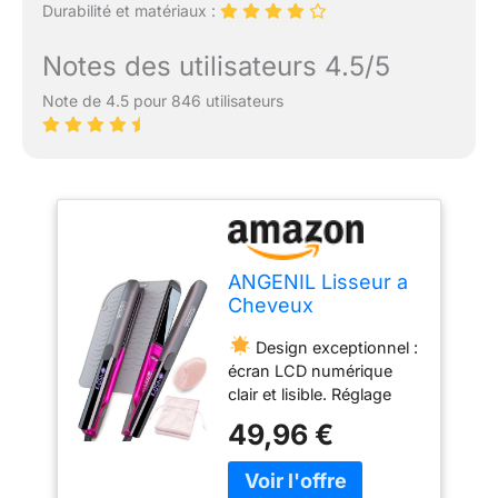
Durabilité et matériaux :
Notes des utilisateurs 4.5/5
Note de 4.5 pour 846 utilisateurs
ANGENIL Lisseur a
Cheveux
Ceramique
Design exceptionnel :
Ionique,fer à Lisser
écran LCD numérique
2,5 cm de Salon,
clair et lisible. Réglage
Lisser les Cheveux,
confortable de la
Voltage Universel,
49,96 €
température grâce aux
230 ℃
boutons latéraux.
Professionnel
Poignée ergonomique
Haute Température,