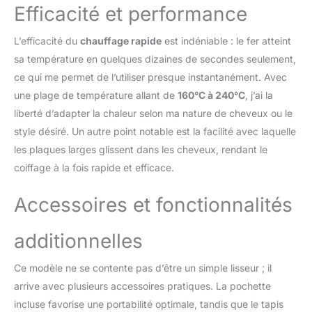
cheveux souples, des
Efficacité et performance
boucles volumineuses et
ondulées en quelques
L’efficacité du
chauffage rapide
est indéniable : le fer atteint
minutes seulement.
sa température en quelques dizaines de secondes seulement,
Convient à la plupart des
ce qui me permet de l’utiliser presque instantanément. Avec
types et longueurs de
cheveux
Lisseur de
une plage de température allant de
160°C à 240°C
, j’ai la
voyage : pour un look
liberté d’adapter la chaleur selon ma nature de cheveux ou le
glamour où que vous
style désiré. Un autre point notable est la facilité avec laquelle
soyez. Le câble
les plaques larges glissent dans les cheveux, rendant le
d'alimentation rotatif
assure un coiffage sans
coiffage à la fois rapide et efficace.
nœuds. Double tension
pour une utilisation dans
Accessoires et fonctionnalités
le monde entier. Arrêt
automatique après 60
additionnelles
minutes pour une
utilisation en toute
Ce modèle ne se contente pas d’être un simple lisseur ; il
sécurité. Verrouillage de
sécurité pour un
arrive avec plusieurs accessoires pratiques. La pochette
rangement facile
incluse favorise une portabilité optimale, tandis que le tapis