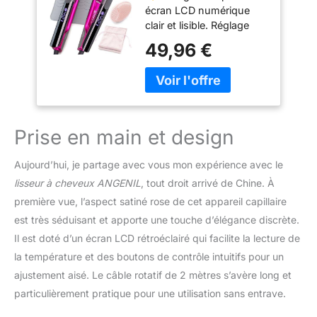
écran LCD numérique
2,5 cm de Salon,
clair et lisible. Réglage
Lisser les Cheveux,
confortable de la
Voltage Universel,
49,96 €
température grâce aux
230 ℃
boutons latéraux.
Professionnel
Poignée ergonomique
Haute Température,
pour une prise en main
Lisser L'humidité
confortable. Le coussinet
des Cheveux (2.5
en silicone protège le
cm-grey)
Prise en main et design
lisseur des brûlures et
protège votre bureau.
Aujourd’hui, je partage avec vous mon expérience avec le
S'enroule facilement
lisseur à cheveux ANGENIL
, tout droit arrivé de Chine. À
lorsqu'il n'est pas utilisé
première vue, l’aspect satiné rose de cet appareil capillaire
Chauffage rapide en
20 secondes : 9 réglages
est très séduisant et apporte une touche d’élégance discrète.
de température précis
Il est doté d’un écran LCD rétroéclairé qui facilite la lecture de
(160-230 °C). Une
la température et des boutons de contrôle intuitifs pour un
chauffe ultra-rapide en
ajustement aisé. Le câble rotatif de 2 mètres s’avère long et
20 secondes réduit de
moitié le temps de
particulièrement pratique pour une utilisation sans entrave.
coiffage et garantit des