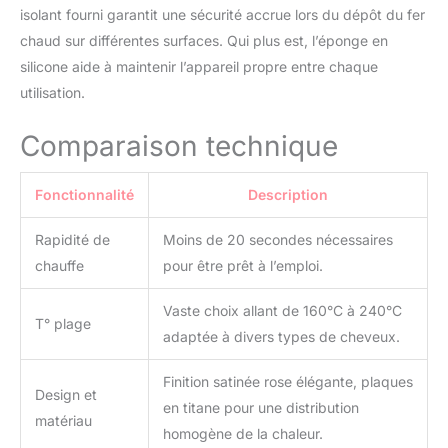
Plaque céramique 3D
isolant fourni garantit une sécurité accrue lors du dépôt du fer
flottante : La plaque
chaud sur différentes surfaces. Qui plus est, l’éponge en
céramique 3D lisse et
boucle vos cheveux
silicone aide à maintenir l’appareil propre entre chaque
rapidement à 360
utilisation.
degrés. La chaleur
concentrée réduit les
Comparaison technique
dommages causés par la
chaleur et assure une
coiffure longue durée
Fonctionnalité
Description
toute la journée. Les
lisseurs en titane sont
Rapidité de
Moins de 20 secondes nécessaires
100 % plus lisses que les
chauffe
pour être prêt à l’emploi.
autres lisseurs, évitant
ainsi les nœuds
Vaste choix allant de 160°C à 240°C
Lisseur professionnel de
T° plage
adaptée à divers types de cheveux.
salon : le lisseur
ANGENIL crée des
coiffures
Finition satinée rose élégante, plaques
Design et
professionnelles comme
en titane pour une distribution
matériau
en salon, en un seul clic.
homogène de la chaleur.
Ce lisseur convient aux