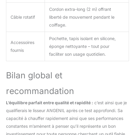
cheveux naturels, longs,
Cordon extra-long (2 m) offrant
mi-longs, courts,
Câble rotatif
liberté de mouvement pendant le
bouclés, crépus et fins.
Un kit lisseur pratique
coiffage.
pour maman, épouse et
compagne
Pochette, tapis isolant en silicone,
Accessoires
éponge nettoyante – tout pour
fournis
faciliter son usage quotidien.
Bilan global et
recommandation
L’équilibre parfait entre qualité et rapidité :
c’est ainsi que je
qualifierais le lisseur ANGENIL après ce test approfondi. Sa
capacité à chauffer rapidement ainsi que ses performances
constantes m’amènent à penser qu’il représente un bon
investissement pour toute personne cherchant un outil fiable