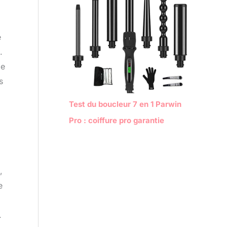
e
.
ie
s
Test du boucleur 7 en 1 Parwin
Pro : coiffure pro garantie
,
e
.