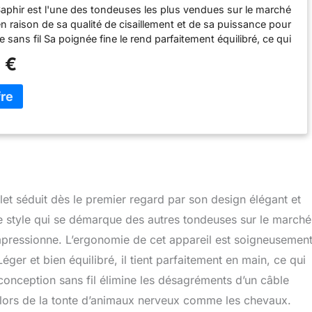
Saphir est l'une des tondeuses les plus vendues sur le marché
n raison de sa qualité de cisaillement et de sa puissance pour
sans fil Sa poignée fine le rend parfaitement équilibré, ce qui
le à utiliser pendant de longues périodes À 2 650 coups
 €
minute, il se clipse pendant 50 à 60 minutes sur chaque
 un temps de recharge de 45 minutes Il est livré avec 2
 un chargeur qui permettra une coupe continue toute la journée
 440 grammes et mesure 204 x 50 x 41 mm. Livré avec une
ique
let séduit dès le premier regard par son design élégant et
e style qui se démarque des autres tondeuses sur le marché
mpressionne. L’ergonomie de cet appareil est soigneusemen
ger et bien équilibré, il tient parfaitement en main, ce qui
 conception sans fil élimine les désagréments d’un câble
 lors de la tonte d’animaux nerveux comme les chevaux.