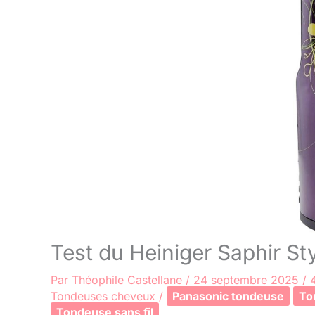
Test du Heiniger Saphir Styl
Par
Théophile Castellane
/
24 septembre 2025
/
Tondeuses cheveux
/
Panasonic tondeuse
To
Tondeuse sans fil