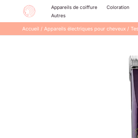
Aller
Appareils de coiffure
Coloration
au
Autres
contenu
Accueil
Appareils électriques pour cheveux
Tes