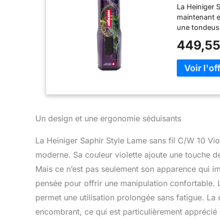
La Heiniger 
maintenant e
une tondeuse 
le rend faci
449,55
doubles par 
batterie avec
batteries et
Ne pèse que
prise britann
Un design et une ergonomie séduisants
La Heiniger Saphir Style Lame sans fil C/W 10 Vio
moderne. Sa couleur violette ajoute une touche d
Mais ce n’est pas seulement son apparence qui i
pensée pour offrir une manipulation confortable. Lé
permet une utilisation prolongée sans fatigue. La
encombrant, ce qui est particulièrement apprécié