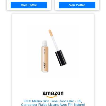
moyenne et un estompage
trouvent leur peau plus lisse.
parfait Le résultat ? Un
AGE PROTECT COMPLEX
maquillage effet sans
NATUREL : L’huile de rose
maquillage Déposer
musquée bio renforce la
l'applicateur sur la peau avec le
barrière cutanée et favorise
bout arrondi puis de l'étirer d'un
l’hydratation ; l’extrait de thé
simple geste Il est adapté à
blanc antioxydant, à effet
tous les types de peau et à
vitamine C, protège des
toutes les carnations
premiers signes de l’âge ;
+100%** d’hydratation
immédiate mesurée. TEXTURE
LÉGÈRE ET FRAÎCHE : Fluide et
absorption rapide, il offre une
sensation de fraîcheur et laisse
la peau confortable ; à
appliquer chaque matin sur
visage, cou et décolleté sur la
peau propre. FORMULE
NATURELLE ET TOLÉRANCE :
Non comédogène, tolérance
testée sous contrôle
dermatologique. Labellisé
NATRUE. Hydrate intensément
et durablement : 91%*** des
femmes ont la peau plus
hydratée 24h après une seule
application. EXPERTISE
WELEDA DEPUIS 1921 : Pionnier
KIKO Milano Skin Tone Concealer - 05,
de la cosmétique naturelle et
Correcteur Fluide Lissant Avec Fini Naturel
laboratoire certifié B Corp,