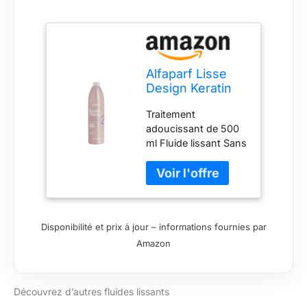
Alfaparf Lisse
Design Keratin
Therapy, Fluido
Traitement
Para Suavizar
adoucissant de 500
500 ml
ml Fluide lissant Sans
parabènes Sans
formaldéhyde
Disponibilité et prix à jour – informations fournies par
Amazon
Découvrez d’autres fluides lissants