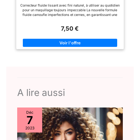
WELEDA allie 100 ans de
Correcteur fluide lissant avec fini naturel, à utiliser au quotidien
savoir-faire et durabilité pour
pour un maquillage toujours impeccable La nouvelle formule
créer des soins naturels à
fluide camoufle imperfections et cernes, en garantissant une
l’efficacité prouvée dont ce
couvrance moyenne et un estompage parfait Le résultat ? Un
fluide lissant Rose Musquée &
maquillage effet sans maquillage Déposer l'applicateur sur la
Thé Blanc.
7,50 €
peau avec le bout arrondi puis de l'étirer d'un simple geste Il
est adapté à tous les types de peau et à toutes les carnations
A lire aussi
Déc
7
2023