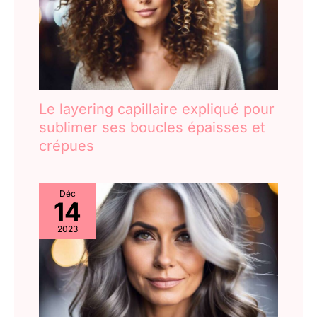
Le layering capillaire expliqué pour
sublimer ses boucles épaisses et
crépues
Déc
14
2023