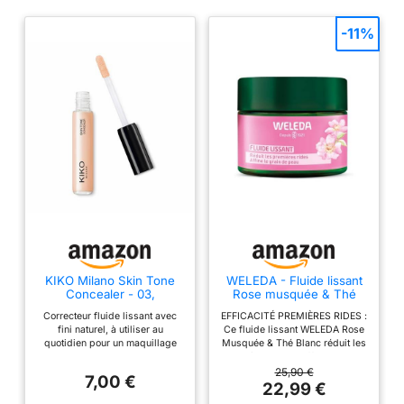
-11%
KIKO Milano Skin Tone
WELEDA - Fluide lissant
Concealer - 03,
Rose musquée & Thé
Correcteur Fluide Lissant
blanc - 40 ml
Correcteur fluide lissant avec
EFFICACITÉ PREMIÈRES RIDES :
Avec Fini Naturel
fini naturel, à utiliser au
Ce fluide lissant WELEDA Rose
quotidien pour un maquillage
Musquée & Thé Blanc réduit les
toujours impeccable La nouvelle
premières rides, affine le grain
formule fluide camoufle
de peau, resserre les pores et
25,90 €
7,00 €
imperfections et cernes, en
réveille l’éclat pour une peau
22,99 €
garantissant une couvrance
lisse ; 88%* des femmes