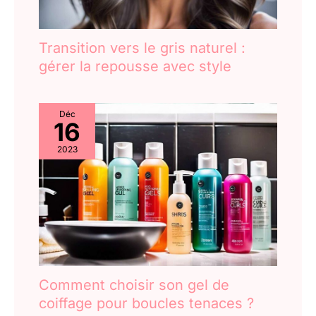
Transition vers le gris naturel :
gérer la repousse avec style
Déc
16
2023
Comment choisir son gel de
coiffage pour boucles tenaces ?