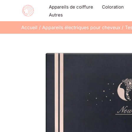
Aller
Appareils de coiffure
Coloration
au
Autres
contenu
Accueil
Appareils électriques pour cheveux
Tes