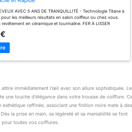
cile et Rapide
VEUX AVEC 5 ANS DE TRANQUILLITÉ - Technologie Titane à
 pour les meilleurs résultats en salon coiffeur ou chez vous.
 revêtement en céramique et tourmaline. FER À LISSER
 PROFESSIONNEL POLYVALENT 2 EN 1 - Lisseur boucleur
 €
et générer des cheveux lisses ou des cheveux bouclés ou
aits, pour lisser, boucler ou onduler. ARRÊT AUTOMATIQUE
DE LA TEMPÉRATURE - S'éteint seul, pour votre protection.
professionnel à plage de chaleur entre 80-230, chauffage
t à l'emploi en quelques secondes. FER HAIR STRAIGHTENER
 TESTÉ ET CERTIFIÉ - Produit Lisseur et boucleur
ifications GS, RoHS, CE. Fil rotatif à 360°, double tension.
son ou portable en voyage. ADAPTÉ À TOUS LES TYPES DE
cessoire pro coiffure pour tous les cheveux, fins, normaux,
attire immédiatement l’œil avec son allure sophistiquée. Le
, curly, grossiers, frisés, longs ou courts. Le coffret contient
te une touche d’élégance dans votre trousse de coiffure. C
n esthétique raffinée, associant une finition noire mate à des
Dès la prise en main, sa légèreté et sa maniabilité se font
al pour toutes vos coiffures.