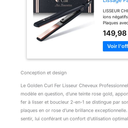
Lissage Fa
LISSEUR CHE
ions négatifs
Plaques avec
MULTISTYLER
149,98
pour styler 
ondulés parf
ET RÉGLAGE 
Fer lisseur 
rapide, prê
ERGONOMIQUE
cheveux. Cert
Conception et design
Dans la mai
CHEVEUX - Ac
Le Golden Curl Fer Lisseur Cheveux Professionnel 
épais, crépus
modèle en question, d’une teinte rose gold, appor
deux clips.
fer à lisser et boucleur 2-en-1 se distingue par so
plaques en or rose d’une brillance exceptionnelle. 
sentir, lui conférant un confort d’utilisation optim