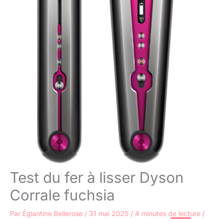
Test du fer à lisser Dyson
Corrale fuchsia
Par
Églantine Bellerose
/
31 mai 2025
/
4 minutes de lecture
/