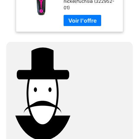
nickel/fuchsia (322952-
01)