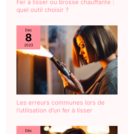
Fer à lisser ou brosse chauffante :
quel outil choisir ?
Déc
8
2023
Les erreurs communes lors de
l’utilisation d’un fer à lisser
Déc