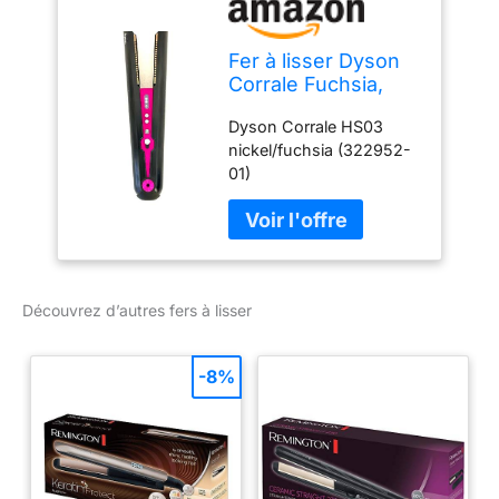
Fer à lisser Dyson
Corrale Fuchsia,
noir/rose
Dyson Corrale HS03
nickel/fuchsia (322952-
01)
Découvrez d’autres fers à lisser
-8%