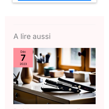
fonction ionique anti-frisottis, pour s'adapter à tous les types
de cheveux et obtenir des résultats lisses longue tenue.
ACCESSOIRES INCLUS - Un tapis thermorésistant inclus pour
un lissage et un rangement en toute sécurité. CONÇU POUR
DURER - Conçu avec une technologie de haute performance et
un design robuste pour une utilisation longue durée et des
résultats de lissage parfaits à chaque utilisation. CONSEILS DE
SOIN — Pour les cheveux fins, délicats, décolorés ou colorés,
utilisez une chaleur faible pour éviter les dommages. Les
A lire aussi
cheveux épais ou texturés peuvent supporter plus de chaleur.
Utilisez toujours un spray thermoprotecteur avant le coiffage.
Déc
7
2023