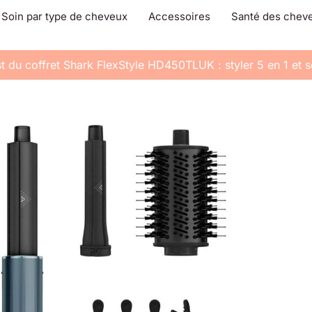
Soin par type de cheveux
Accessoires
Santé des chev
t du coffret Shark FlexStyle HD450TLUK : styler 5 en 1 et 