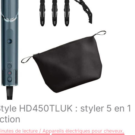
Style HD450TLUK : styler 5 en 1
ction
inutes de lecture
/
Appareils électriques pour cheveux
,