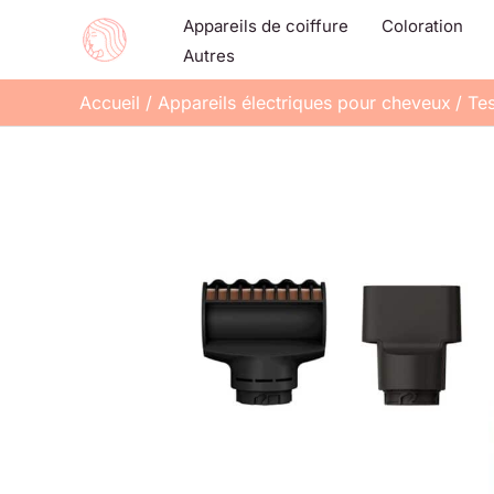
Aller
Appareils de coiffure
Coloration
au
Autres
contenu
Accueil
Appareils électriques pour cheveux
Tes