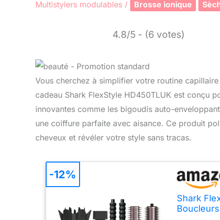
Multistylers modulables
/
Brosse ionique
Sèch
4.8/5 - (6 votes)
Vous cherchez à simplifier votre routine capillaire
cadeau Shark FlexStyle HD450TLUK est conçu pou
innovantes comme les bigoudis auto-enveloppants et
une coiffure parfaite avec aisance. Ce produit po
cheveux et révéler votre style sans tracas.
-12%
Shark Fle
Boucleurs
Concentra