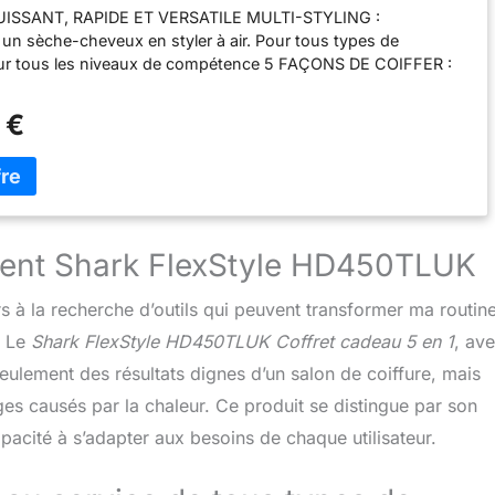
ISSANT, RAPIDE ET VERSATILE MULTI-STYLING :
Thermique, Noir/Rose HD446EU
un sèche-cheveux en styler à air. Pour tous types de
ur tous les niveaux de compétence 5 FAÇONS DE COIFFER :
ser, Donner du volume, Adoucir et Fixer vos cheveux avec 5
iffage: Boucleurs automatiques, Brosse plate, Brosse ovale,
 €
ur, Diffuseur """ 2x BOUCLEURS AUTOMATIQUES: Changez
de boucler vos cheveux. La technologie Coanda enroule,
xe les cheveux pour des boucles sans tracas en quelques
STYLEZ PENDANT QUE VOUS SÉCHEZ, SANS DOMMAGES
Mesure la chaleur 1 000 fois par seconde. Pas de chaleur
 plus de douceur et de brillance et moins de frisottis et de
alent Shark FlexStyle HD450TLUK
les* (*Par rapport au séchage à l'air) COMPREND: Shark
x Auto-Wrap Boucleurs, Brosse ovale, Concentrateur, Guide de
rs à la recherche d’outils qui peuvent transformer ma routin
ds: 700g. Couleur: Noir/rose
. Le
Shark FlexStyle HD450TLUK Coffret cadeau 5 en 1
, av
seulement des résultats dignes d’un salon de coiffure, mais
s causés par la chaleur. Ce produit se distingue par son
pacité à s’adapter aux besoins de chaque utilisateur.