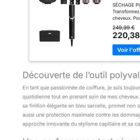
SÉCHAGE PU
Dommage 
Transformez 
cheveux. Po
Boucler, Lis
249,99 €
outils de co
220,38
Concentrate
votre façon 
boucle et fi
secondes 
THERMIQUE : 
extrême. Pour
Découverte de l’outil polyv
mèches rebel
FlexStyle, 2
En tant que passionnée de coiffure, je suis toujou
coiffure. Poi
quotidienne tout en prenant soin de mes cheveux
sa finition élégante en bleu sarcelle, promet non 
aussi une protection maximale contre les dommage
approche innovante du stylisme capillaire et sa ca