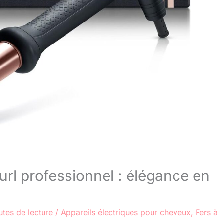
rl professionnel : élégance en
utes de lecture
/
Appareils électriques pour cheveux
,
Fers à