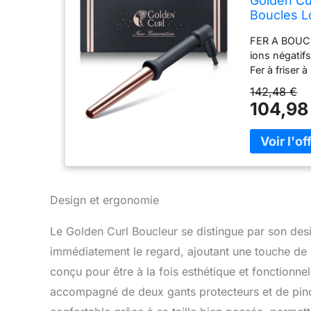
Golden Cu
Boucles 
FER A BOUCL
ions négatifs
Fer à friser
MULTISTYLER 
142,48 €
ondulées wav
104,98
des vagues
SECONDES - F
200 degrés C
moyennes b
CERTIFIÉ - P
Câble rotatif
Design et ergonomie
route ADAPT
pour le styli
Le Golden Curl Boucleur se distingue par son desig
raides, longs
immédiatement le regard, ajoutant une touche de s
conçu pour être à la fois esthétique et fonctionnel, 
accompagné de deux gants protecteurs et de pinces 