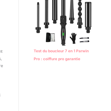
Test du boucleur 7 en 1 Parwin
nt
s,
Pro : coiffure pro garantie
re
i