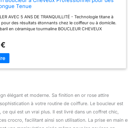
rl Boucleur à Cheveux Professionnel pour des
Longue Tenue
ER AVEC 5 ANS DE TRANQUILLITÉ - Technologie titane à
 pour des résultats étonnants chez le coiffeur ou à domicile.
 à baril en céramique tourmaline BOUCLEUR CHEVEUX
- Hair styler friseur et onduleur cheveux pour des boucles
y et curly. Pour onduler et créer plusieurs styles bouclés ou
 €
 impressionantes CHAUFFAGE RAPIDE EN QUELQUES
er a friser hair curler conique avec plage de chaleur jusqu'à
elsius. Fer a vague volumateur capillaire pour des grosses ou
oucles FER CURLING IRON ERGONOMIQUE TESTÉ &
roduit pour boucler en cône. Certifications GS, RoHS, CE.
 à 360°. Double tension. Pour l'utilisation à la maison ou en
É À TOUS LES TYPES DE CHEVELURE - Accessoire waver
ng des cheveux fins, normaux, épais, crépus, grossiers, lisses,
n élégant et moderne. Sa finition en or rose attire
 ou courts. Le coffret contient un gant et deux clips
ophistication à votre routine de coiffure. Le boucleur est
ce qui est un vrai plus. Il est livré dans un coffret chic,
crocro, facilitant ainsi son utilisation. La prise en main e