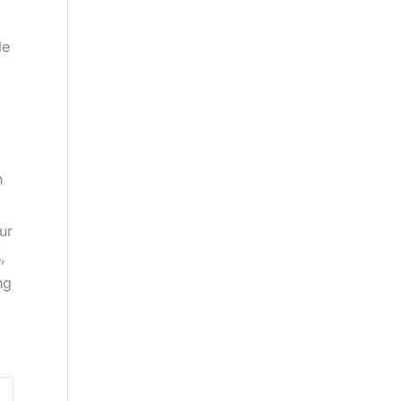
de
n
ur
,
ng