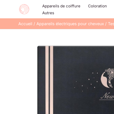
Aller
Appareils de coiffure
Coloration
au
Autres
contenu
Accueil
Appareils électriques pour cheveux
Tes