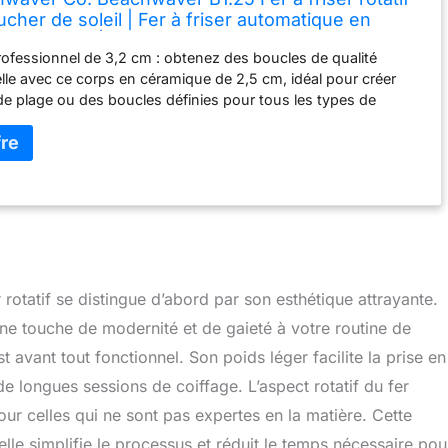
cher de soleil | Fer à friser automatique en
de 3,2 cm | Arrêt automatique, facile à
professionnel de 3,2 cm : obtenez des boucles de qualité
r, double tension | Série B
lle avec ce corps en céramique de 2,5 cm, idéal pour créer
e plage ou des boucles définies pour tous les types de
hnologie de boucle rotative : boucler sans effort dans les
ec des boutons fléchés simplifiés, assurant une finition lisse
à chaque fois. Design pratique : léger et compatible avec la
n, ce fer à friser est parfait pour le coiffage à la maison ou à
vec un cordon pivotant de 2,4 m pour une utilisation facile.
chaleur personnalisés : choisissez parmi trois gammes de
,3 °C à 210 °C) pour s'adapter à votre type de cheveux et à
de coiffage, des cheveux fins à épais, bouclés. Ergonomique
çu pour le confort avec une poignée douce au toucher, arrêt
otatif se distingue d’abord par son esthétique attrayante.
de 30 minutes et une pince biseautée pour éviter que les
une touche de modernité et de gaieté à votre routine de
s'accrochent.
 avant tout fonctionnel. Son poids léger facilite la prise en
e longues sessions de coiffage. L’aspect rotatif du fer
r celles qui ne sont pas expertes en la matière. Cette
elle simplifie le processus et réduit le temps nécessaire pou