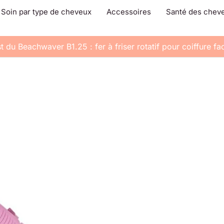
Soin par type de cheveux
Accessoires
Santé des chev
t du Beachwaver B1.25 : fer à friser rotatif pour coiffure fac