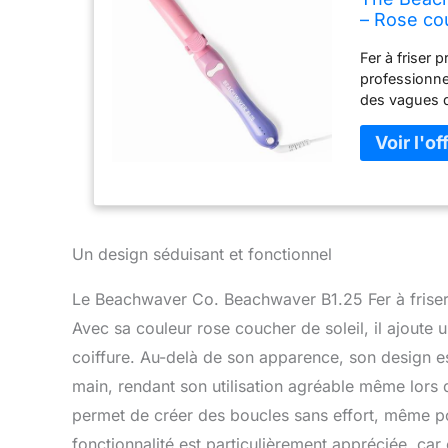
– Rose cou
céramique 
Fer à friser 
transporte
professionne
des vagues d
cheveux. Tec
deux sens av
et sans plis 
double tensio
l'étranger, a
Réglages de 
chaleur (143
Un design séduisant et fonctionnel
vos besoins 
et sûr : con
Le Beachwaver Co. Beachwaver B1.25 Fer à friser r
automatique 
Avec sa couleur rose coucher de soleil, il ajoute 
cheveux ne 
coiffure. Au-delà de son apparence, son design est
main, rendant son utilisation agréable même lors d
permet de créer des boucles sans effort, même pou
fonctionnalité est particulièrement appréciée, car 