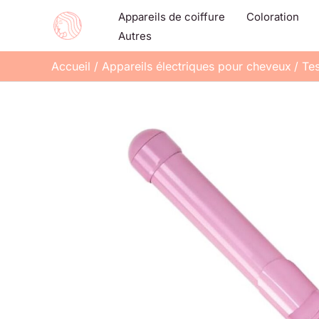
Aller
Appareils de coiffure
Coloration
au
Autres
contenu
Accueil
Appareils électriques pour cheveux
Tes