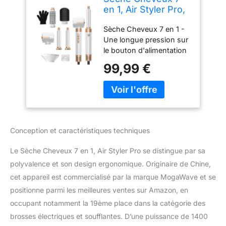
en 1, Air Styler Pro,
Seche Cheveux
Sèche Cheveux 7 en 1 -
Diffuseur Boucle
Une longue pression sur
le bouton d'alimentation
3S peut être
99,99 €
active/désactivée. La air
styler comprend un
sèche - cheveux , fer à
friser (gauche / droite),
brosse ronde , une
brosse de lissage de
Conception et caractéristiques techniques
massage , diffuseur pour
le séchage et le coiffage
Le Sèche Cheveux 7 en 1, Air Styler Pro se distingue par sa
des boucles. Air Styler 7
polyvalence et son design ergonomique. Originaire de Chine,
en 1 - Équipé de 3
cet appareil est commercialisé par la marque MogaWave et se
réglages de température
et 3 réglages de Vitesse
positionne parmi les meilleures ventes sur Amazon, en
du vent. 1. basse
occupant notamment la 19ème place dans la catégorie des
temperature, idéal pour
brosses électriques et soufflantes. D’une puissance de 1400
les cheveux secs ou fins,