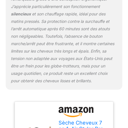
soufflante est une
J’apprécie particulièrement son fonctionnement
brosse de coiffage
silencieux
et son chauffage rapide, idéal pour des
multifonction. Un sèche
matins pressés. Sa protection contre la surchauffe et
- cheveux à grande
vitesse peut être un
l’arrêt automatique après 60 minutes sont des atouts
appareil indispensable
non négligeables. Toutefois, l’absence de bouton
pour sécher vos cheveux
marche/arrêt peut être frustrante, et il montre certaines
avant de les coiffer.
limites sur les cheveux très longs et épais. Enfin, sa
Sécher vos cheveux en
utilisant des vitesses de
tension non adaptée aux voyages aux États-Unis peut
vent élevées au lieu de
être un frein pour les globe-trotteurs, mais pour un
simplement sécher vos
usage quotidien, ce produit reste un excellent choix
cheveux à haute
pour obtenir des cheveux lisses et brillants.
température peut réduire
les dommages causés
par la chaleur à vos
cheveux. Soin des Ions
Négatifs - Le air styler à
brosse circulaire avec
générateur intégré peut
Sèche Cheveux 7
libérer 200 millions d'ions