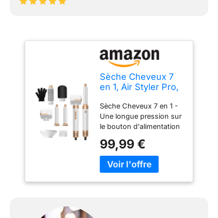
Sèche Cheveux 7
en 1, Air Styler Pro,
Seche Cheveux
Sèche Cheveux 7 en 1 -
Diffuseur Boucle
Une longue pression sur
le bouton d'alimentation
3S peut être
99,99 €
active/désactivée. La air
styler comprend un
sèche - cheveux , fer à
friser (gauche / droite),
brosse ronde , une
brosse de lissage de
massage , diffuseur pour