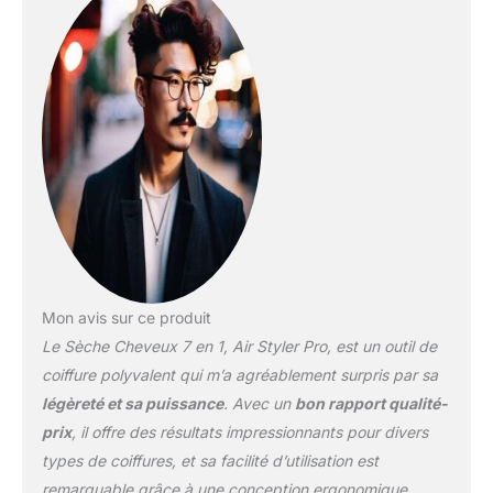
le séchage et le coiffage
des boucles. Air Styler 7
en 1 - Équipé de 3
réglages de température
et 3 réglages de Vitesse
du vent. 1. basse
temperature, idéal pour
les cheveux secs ou fins,
ideal pour l'été. 2. 75 ℃,
temperature moyenne,
convient pour les
cheveux semi - secs ou
normaux, adapté pour le
coiffage. 3. haute
Mon avis sur ce produit
temperature 130 ℃,
Le Sèche Cheveux 7 en 1, Air Styler Pro, est un outil de
convient pour les
cheveux humides,
coiffure polyvalent qui m’a agréablement surpris par sa
boucles épaisses,
légèreté et sa puissance
. Avec un
bon rapport qualité-
convient pour l'hiver,
prix
, il offre des résultats impressionnants pour divers
cheveux secs rapides.
types de coiffures, et sa facilité d’utilisation est
Seche Cheveux
Professionnel- La brosse
remarquable grâce à une conception ergonomique.