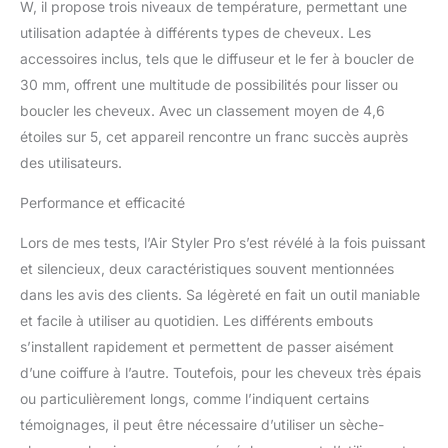
W, il propose trois niveaux de température, permettant une
ideal pour l'été. 2. 75 ℃,
temperature moyenne,
utilisation adaptée à différents types de cheveux. Les
convient pour les
accessoires inclus, tels que le diffuseur et le fer à boucler de
cheveux semi - secs ou
30 mm, offrent une multitude de possibilités pour lisser ou
normaux, adapté pour le
boucler les cheveux. Avec un classement moyen de 4,6
coiffage. 3. haute
temperature 130 ℃,
étoiles sur 5, cet appareil rencontre un franc succès auprès
convient pour les
des utilisateurs.
cheveux humides,
boucles épaisses,
Performance et efficacité
convient pour l'hiver,
cheveux secs rapides.
Lors de mes tests, l’Air Styler Pro s’est révélé à la fois puissant
Seche Cheveux
et silencieux, deux caractéristiques souvent mentionnées
Professionnel- La brosse
dans les avis des clients. Sa légèreté en fait un outil maniable
soufflante est une
et facile à utiliser au quotidien. Les différents embouts
brosse de coiffage
multifonction. Un sèche
s’installent rapidement et permettent de passer aisément
- cheveux à grande
d’une coiffure à l’autre. Toutefois, pour les cheveux très épais
vitesse peut être un
ou particulièrement longs, comme l’indiquent certains
appareil indispensable
témoignages, il peut être nécessaire d’utiliser un sèche-
pour sécher vos cheveux