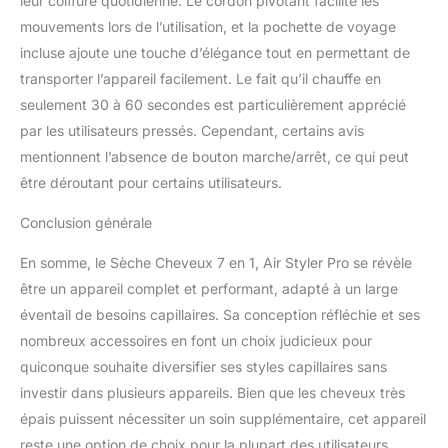
leur coiffure quotidienne. Le cordon pivotant facilite les
les rend Moelleux et
mouvements lors de l’utilisation, et la pochette de voyage
naturels. Astuce - plus
incluse ajoute une touche d’élégance tout en permettant de
vous utilisez le sèche -
cheveux, plus la
transporter l’appareil facilement. Le fait qu’il chauffe en
température du airstyler
seulement 30 à 60 secondes est particulièrement apprécié
sera élevée. Portez des
par les utilisateurs pressés. Cependant, certains avis
gants lorsque vous
mentionnent l’absence de bouton marche/arrêt, ce qui peut
utilisez un sèche -
être déroutant pour certains utilisateurs.
cheveux ou que vous le
remplacez pour éviter les
Conclusion générale
brûlures. Plusieurs
accessoires pour la
En somme, le Sèche Cheveux 7 en 1, Air Styler Pro se révèle
brosse soufflante
nécessitent plusieurs
être un appareil complet et performant, adapté à un large
exercices pour obtenir
éventail de besoins capillaires. Sa conception réfléchie et ses
un effet de curling
nombreux accessoires en font un choix judicieux pour
optimal.
quiconque souhaite diversifier ses styles capillaires sans
investir dans plusieurs appareils. Bien que les cheveux très
épais puissent nécessiter un soin supplémentaire, cet appareil
reste une option de choix pour la plupart des utilisateurs,