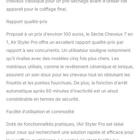
avant de les coiffer.
cheveux classique pour un pré-séchage avant d’utiliser cet
Sécher vos cheveux en
appareil pour le coiffage final.
utilisant des vitesses de
vent élevées au lieu de
Rapport qualité-prix
simplement sécher vos
cheveux à haute
Proposé à un prix d’environ 100 euros, le Sèche Cheveux 7 en
température peut réduire
1, Air Styler Pro offre un excellent rapport qualité-prix par
les dommages causés
rapport à ses concurrents. Un utilisateur souligne notamment
par la chaleur à vos
qu’il rivalise avec des modèles cinq fois plus chers. Les
cheveux. Soin des Ions
Négatifs - Le air styler à
matériaux utilisés, comme le revêtement céramique et ionique,
brosse circulaire avec
assurent un soin doux pour les cheveux tout en réduisant les
générateur intégré peut
frisottis et les pointes fourchues. De plus, la fonction d’arrêt
libérer 200 millions d'ions
automatique après 60 minutes d’inactivité est un atout
négatifs pour rendre les
cheveux soyeux et créer
considérable en termes de sécurité.
un style sans boucles. La
Facilité d’utilisation et commodité
brosse à air chaud utilise
des aiguilles en nylon
Doté de fonctionnalités pratiques, l’Air Styler Pro est idéal
pour superposer les
poils, ce qui empêche les
pour ceux qui recherchent une solution rapide et efficace pour
cheveux de s'emmêler et