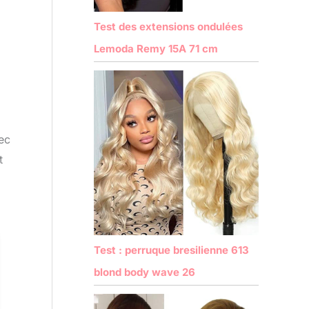
Test des extensions ondulées
Lemoda Remy 15A 71 cm
ec
t
Test : perruque bresilienne 613
blond body wave 26