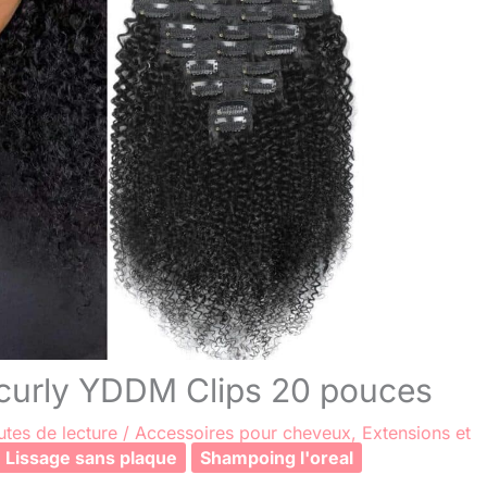
 curly YDDM Clips 20 pouces
utes de lecture
/
Accessoires pour cheveux
,
Extensions et
Lissage sans plaque
Shampoing l'oreal