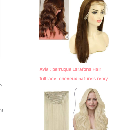
Avis : perruque Larafona Hair
full lace, cheveux naturels remy
ns
nt