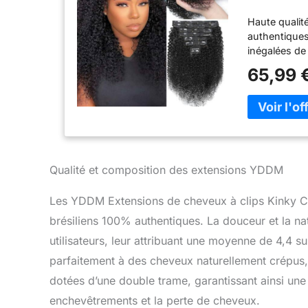
complète 
Haute qualit
Noirs Dou
authentiques
inégalées de 
emmêlement, a
65,99 
s'agissait d
de cheveux à
à clipser ne 
dommage à v
comprend 12
disponibles 
cheveux à cli
Qualité et composition des extensions YDDM
ajouter de la
envies. Il es
Les YDDM Extensions de cheveux à clips Kinky Cu
haute qualité
brésiliens 100% authentiques. La douceur et la na
métal de hau
un confort et
utilisateurs, leur attribuant une moyenne de 4,4 s
Polyvalent p
parfaitement à des cheveux naturellement crépus, 
d'anniversai
dotées d’une double trame, garantissant ainsi une r
à thème ou u
dans n'impor
enchevêtrements et la perte de cheveux.