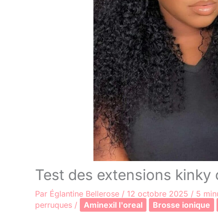
Test des extensions kinky
Par
Églantine Bellerose
/
12 octobre 2025
/
5 min
perruques
/
Aminexil l'oreal
Brosse ionique