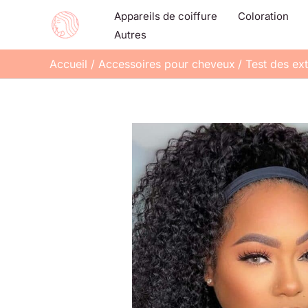
Aller
Appareils de coiffure
Coloration
au
Autres
contenu
Accueil
Accessoires pour cheveux
Test des ex