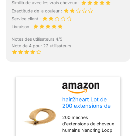
Similitude avec les vrais cheveux :
Exactitude de la couleur :
Service client :
Livraison :
Notes des utilisateurs 4/5
Note de 4 pour 22 utilisateurs
hair2heart Lot de
200 extensions de
cheveux humains
200 mèches
lisses - 0,8 g - 50
d'extensions de cheveux
cm - 9/31 blond clair
humains Nanoring Loop
doré cendré