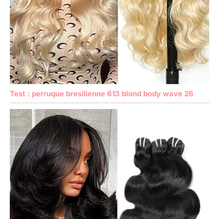
Test : perruque bresilienne 613 blond body wave 26