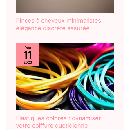
Pinces à cheveux minimalistes :
élégance discrète assurée
Déc
11
2023
Élastiques colorés : dynamiser
votre coiffure quotidienne