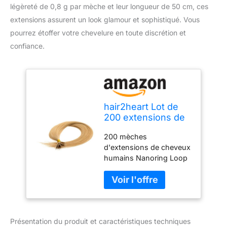
légèreté de 0,8 g par mèche et leur longueur de 50 cm, ces
extensions assurent un look glamour et sophistiqué. Vous
pourrez étoffer votre chevelure en toute discrétion et
confiance.
hair2heart Lot de
200 extensions de
cheveux humains
200 mèches
lisses - 0,8 g - 50
d'extensions de cheveux
cm - 9/31 blond clair
humains Nanoring Loop
doré cendré
de qualité supérieure de
50 cm de long. Le poids
total des cheveux de
l'extension de cheveux
humains Nano Ring est
Présentation du produit et caractéristiques techniques
de 160 g Les extensions