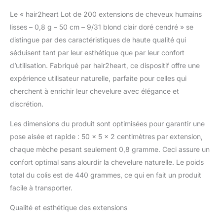
de cheveux 100 %
Le « hair2heart Lot de 200 extensions de cheveux humains
naturels indiens
ressemblent à la
lisses – 0,8 g – 50 cm – 9/31 blond clair doré cendré » se
structure des cheveux
distingue par des caractéristiques de haute qualité qui
européens, ce qui rend
séduisent tant par leur esthétique que par leur confort
les extensions de
d’utilisation. Fabriqué par hair2heart, ce dispositif offre une
cheveux discrètes et
sûres dans vos propres
expérience utilisateur naturelle, parfaite pour celles qui
cheveux Les nanorings
cherchent à enrichir leur chevelure avec élégance et
ont 90 % de points de
discrétion.
connexion plus petits
que les micro-anneaux,
Les dimensions du produit sont optimisées pour garantir une
ils sont donc
pose aisée et rapide : 50 x 5 x 2 centimètres par extension,
particulièrement adaptés
chaque mèche pesant seulement 0,8 gramme. Ceci assure un
aux femmes ayant leurs
propres cheveux fins
confort optimal sans alourdir la chevelure naturelle. Le poids
Pour une extension de
total du colis est de 440 grammes, ce qui en fait un produit
cheveux, vous avez
facile à transporter.
besoin de 100 à 150
mèches d'extensions de
Qualité et esthétique des extensions
cheveux humains à