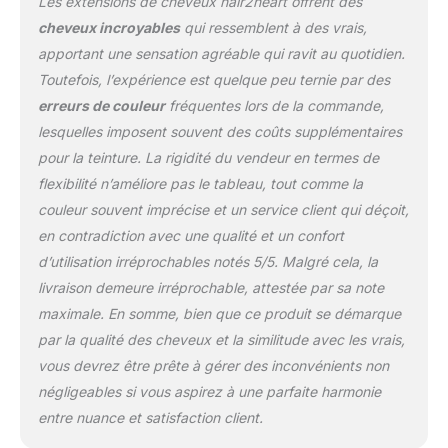
Les extensions de cheveux hair2heart offrent des
Pour une extension de
cheveux incroyables
qui ressemblent à des vrais,
cheveux, vous avez
apportant une sensation agréable qui ravit au quotidien.
besoin de 100 à 150
mèches d'extensions de
Toutefois, l’expérience est quelque peu ternie par des
cheveux humains à
erreurs de couleur
fréquentes lors de la commande,
micro-anneaux. Pour
lesquelles imposent souvent des coûts supplémentaires
épaissir les cheveux,
pour la teinture. La rigidité du vendeur en termes de
vous avez besoin de 50
flexibilité n’améliore pas le tableau, tout comme la
à 100 mèches. Les nano-
anneaux ne sont pas
couleur souvent imprécise et un service client qui déçoit,
inclus dans la livraison et
en contradiction avec une qualité et un confort
doivent être commandés
d’utilisation irréprochables notés 5/5. Malgré cela, la
séparément Coiffez,
livraison demeure irréprochable, attestée par sa note
coiffez, bouclez ou lissez
les extensions comme
maximale. En somme, bien que ce produit se démarque
vos propres cheveux
par la qualité des cheveux et la similitude avec les vrais,
vous devrez être prête à gérer des inconvénients non
négligeables si vous aspirez à une parfaite harmonie
entre nuance et satisfaction client.