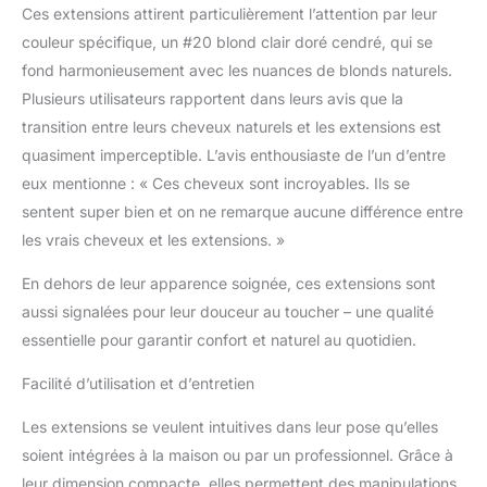
micro-anneaux. Pour
Ces extensions attirent particulièrement l’attention par leur
épaissir les cheveux,
couleur spécifique, un #20 blond clair doré cendré, qui se
vous avez besoin de 50
fond harmonieusement avec les nuances de blonds naturels.
à 100 mèches. Les nano-
anneaux ne sont pas
Plusieurs utilisateurs rapportent dans leurs avis que la
inclus dans la livraison et
transition entre leurs cheveux naturels et les extensions est
doivent être commandés
quasiment imperceptible. L’avis enthousiaste de l’un d’entre
séparément Coiffez,
eux mentionne : « Ces cheveux sont incroyables. Ils se
coiffez, bouclez ou lissez
les extensions comme
sentent super bien et on ne remarque aucune différence entre
vos propres cheveux
les vrais cheveux et les extensions. »
En dehors de leur apparence soignée, ces extensions sont
aussi signalées pour leur douceur au toucher – une qualité
essentielle pour garantir confort et naturel au quotidien.
Facilité d’utilisation et d’entretien
Les extensions se veulent intuitives dans leur pose qu’elles
soient intégrées à la maison ou par un professionnel. Grâce à
leur dimension compacte, elles permettent des manipulations