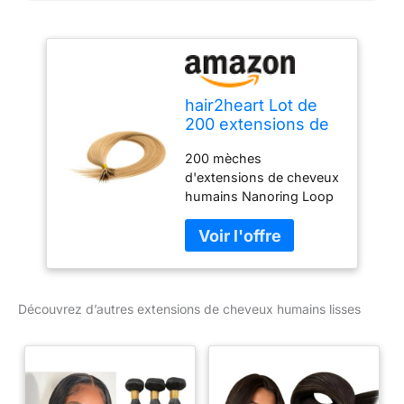
hair2heart Lot de
200 extensions de
cheveux humains
200 mèches
lisses - 0,8 g - 50
d'extensions de cheveux
cm - 9/31 blond clair
humains Nanoring Loop
doré cendré
de qualité supérieure de
50 cm de long. Le poids
total des cheveux de
l'extension de cheveux
humains Nano Ring est
Découvrez d’autres extensions de cheveux humains lisses
de 160 g Les extensions
de cheveux 100 %
naturels indiens
ressemblent à la
structure des cheveux