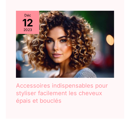
Déc
12
2023
Accessoires indispensables pour
styliser facilement les cheveux
épais et bouclés