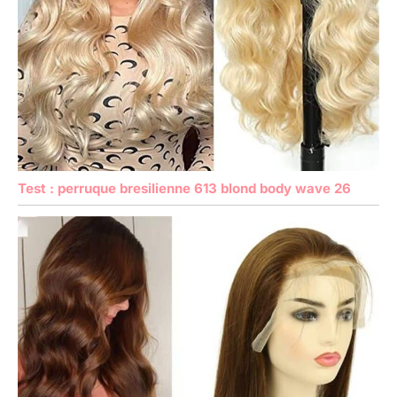
Test : perruque bresilienne 613 blond body wave 26