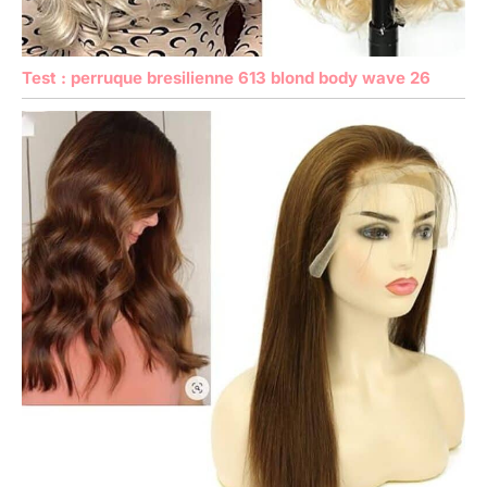
Test : perruque bresilienne 613 blond body wave 26