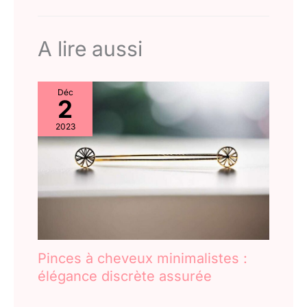
Ainsi, les cheveux tressés dureront longtemps. Vous pouvez
pulvérisateur et ajoutez de
faire des tresses au crochet ou tordre les cheveux au crochet
l'eau. S'il n'y a pas d'après-
comme vous le souhaitez. 【Champ d'application】 Les
shampooing, vaporisez
perruques tressées de couleur dégradée conviennent à un
simplement un peu d'eau, de
A lire aussi
usage quotidien, aux mariages, aux spectacles, aux
sorte que l'extension de
cérémonies de remise des diplômes, aux bureaux, aux soirées
cheveux ne soit pas très sèche
cosplay, aux rassemblements, aux fêtes, aux défilés, aux
et empêche les
cadeaux, aux femmes, aux enfants, à la maison et à d'autres
enchevêtrements dans une
lieux différents.
certaine mesure. 【Aberration
Déc
chromatique】 Tous les
2
produits de ce magasin sont
des prises de vue réelles ; il
2023
peut y avoir de légers écarts
dus à la technologie, à
l'affichage, à la lumière, à
l'environnement, etc, veuillez
vous référer au produit réel.
Pinces à cheveux minimalistes :
élégance discrète assurée