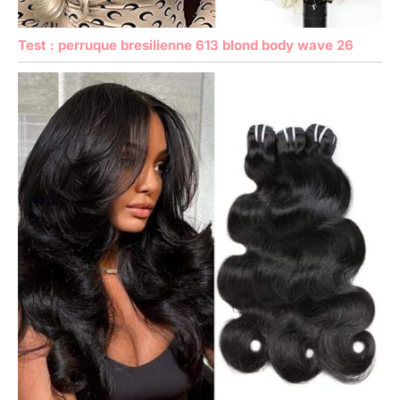
Test : perruque bresilienne 613 blond body wave 26