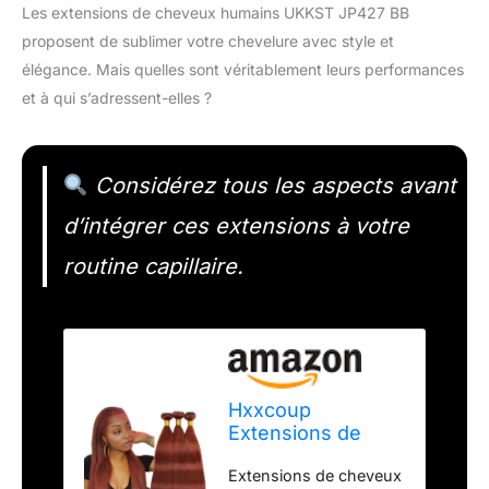
Les extensions de cheveux humains UKKST JP427 BB
proposent de sublimer votre chevelure avec style et
élégance. Mais quelles sont véritablement leurs performances
et à qui s’adressent-elles ?
Considérez tous les aspects avant
d’intégrer ces extensions à votre
routine capillaire.
Hxxcoup
Extensions de
cheveux humains
Extensions de cheveux
brésiliens vierges