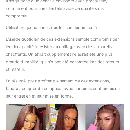
Il s’agit donc d’un achat à envisager avec précaution,
humains : veuillez
notamment pour une clientèle avide de qualité sans
prendre soin des
compromis.
cheveux et éviter les
shampooings violents
Utilisation quotidienne : quelles sont les limites ?
fréquents. Choisissez
un peigne à dents
L’usage quotidien de ces extensions semble compromis par
larges pour l'entretien.
leur incapacité à résister au coiffage avec des appareils
Si vous avez des
questions, vous
chauffants. Un attrait supplémentaire aurait été une plus
pouvez les poser.
grande durabilité, qui n’a pas été constatée lors des retours
utilisateur.
En résumé, pour profiter pleinement de ces extensions, il
faudra accepter de composer avec certaines contraintes sur
leur entretien et leur mise en forme.