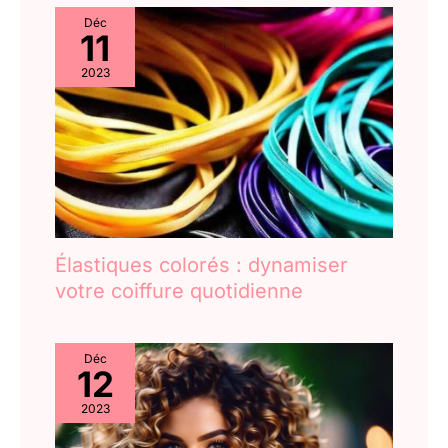
Déc
11
2023
Élastiques colorés : dynamiser
votre coiffure quotidienne
Déc
12
2023