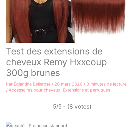
Test des extensions de
cheveux Remy Hxxcoup
300g brunes
Par
Églantine Bellerose
/
28 mars 2026
/
3 minutes de lecture
/
Accessoires pour cheveux
,
Extensions et perruques
5/5 - (8 votes)