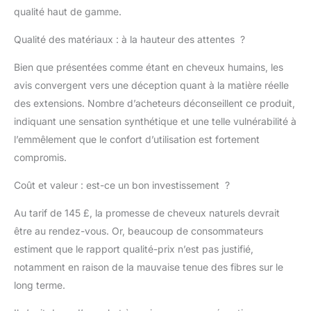
lots : le brun rougeâtre
qualité haut de gamme.
n°33 est une belle
couleur qui peut mettre
Qualité des matériaux : à la hauteur des attentes ?
en valeur votre beauté
et vous faire briller
Bien que présentées comme étant en cheveux humains, les
dans la foule. Vous
avis convergent vers une déception quant à la matière réelle
pouvez concevoir
selon différents
des extensions. Nombre d’acheteurs déconseillent ce produit,
besoins, et les couleurs
indiquant une sensation synthétique et une telle vulnérabilité à
naturelles peuvent
l’emmêlement que le confort d’utilisation est fortement
mieux mettre en valeur
compromis.
votre beauté.
Extensions de cheveux
Coût et valeur : est-ce un bon investissement ?
humains : 3 trames
sont suffisantes pour la
Au tarif de 145 £, la promesse de cheveux naturels devrait
plupart des situations,
être au rendez-vous. Or, beaucoup de consommateurs
et les cheveux de
haute qualité sont un
estiment que le rapport qualité-prix n’est pas justifié,
bon choix à utiliser seul
notamment en raison de la mauvaise tenue des fibres sur le
ou comme cadeau
long terme.
pour des amis.
Extensions de cheveux