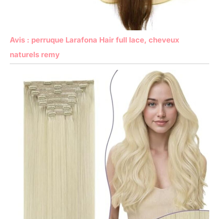
Avis : perruque Larafona Hair full lace, cheveux
naturels remy