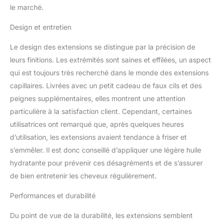
d'une trame en pu ultra
le marché.
fine et flexible qui est
douce, confortable et
Design et entretien
respectueuse de votre
cuir chevelu. La colle est
Le design des extensions se distingue par la précision de
ultra fine, ce qui la rend
leurs finitions. Les extrémités sont saines et effilées, un aspect
plus agréable pour la
qui est toujours très recherché dans le monde des extensions
peau et plus confortable.
capillaires. Livrées avec un petit cadeau de faux cils et des
La trame en PU sans
peignes supplémentaires, elles montrent une attention
couture et les clips
s'harmonisent
particulière à la satisfaction client. Cependant, certaines
parfaitement avec la
utilisatrices ont remarqué que, après quelques heures
couleur des cheveux.
d’utilisation, les extensions avaient tendance à friser et
[Plus épais et
s’emmêler. Il est donc conseillé d’appliquer une légère huile
Recommandation de
Dosage]Nos extensions
hydratante pour prévenir ces désagréments et de s’assurer
de cheveux à clip sans
de bien entretenir les cheveux régulièrement.
couture utilisent la
dernière technologie de
Performances et durabilité
trame de peau pour
assurer que plus de
Du point de vue de la durabilité, les extensions semblent