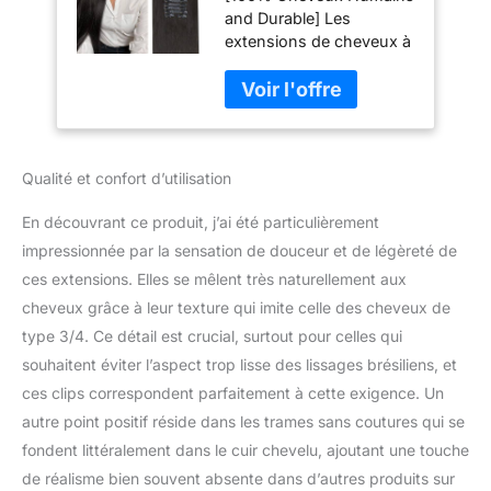
and Durable] Les
Extension à Clip
extensions de cheveux à
Sans Couture 55cm
clips sans couture
22 Pouces
Lashey sont fabriquées à
Extensions
partir de cheveux 100 %
Cheveux Naturels à
humains, ce qui garantit
Clips avec Pour
qu'elles ont l'aspect et le
Femmes
Qualité et confort d’utilisation
toucher de vos propres
cheveux et qu'elles sont
En découvrant ce produit, j’ai été particulièrement
durables. Les extensions
de cheveux à clips sans
impressionnée par la sensation de douceur et de légèreté de
couture sont conçues
ces extensions. Elles se mêlent très naturellement aux
pour se fondre
cheveux grâce à leur texture qui imite celle des cheveux de
parfaitement dans vos
type 3/4. Ce détail est crucial, surtout pour celles qui
cheveux naturels, créant
ainsi un look naturel et
souhaitent éviter l’aspect trop lisse des lissages brésiliens, et
sans couture. [Trame PU
ces clips correspondent parfaitement à cette exigence. Un
Ultra Fine et Flexible]
autre point positif réside dans les trames sans coutures qui se
Nos extensions de
fondent littéralement dans le cuir chevelu, ajoutant une touche
cheveux à clipser sans
de réalisme bien souvent absente dans d’autres produits sur
couture sont dotées