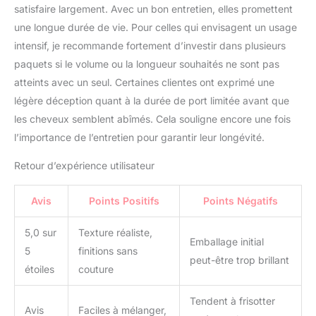
cheveux peuvent être
satisfaire largement. Avec un bon entretien, elles promettent
sur la bande PU. Si vous
une longue durée de vie. Pour celles qui envisagent un usage
avez des cheveux épais,
intensif, je recommande fortement d’investir dans plusieurs
nous recommandons 1 à
2 paquets pour ajouter
paquets si le volume ou la longueur souhaités ne sont pas
du poids, 2 à 3 paquets
atteints avec un seul. Certaines clientes ont exprimé une
pour ajouter de la
légère déception quant à la durée de port limitée avant que
longueur. Si vous avez
les cheveux semblent abîmés. Cela souligne encore une fois
des cheveux fins, nous
recommandons 1 à 2
l’importance de l’entretien pour garantir leur longévité.
paquets pour ajouter de
la longueur, 2 à 3
Retour d’expérience utilisateur
paquets pour ajouter du
poids. [Facile à Utiliser et
Avis
Points Positifs
Points Négatifs
Confortable] Nos
extensions de cheveux à
5,0 sur
Texture réaliste,
clips sans couture sont
Emballage initial
5
finitions sans
incroyablement faciles à
peut-être trop brillant
utiliser, ce qui vous
étoiles
couture
permet d'obtenir
facilement le look que
Tendent à frisotter
Avis
Faciles à mélanger,
vous souhaitez. Elles