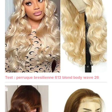
Test : perruque bresilienne 613 blond body wave 26