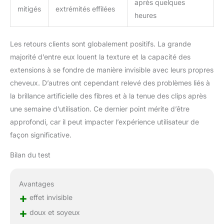
après quelques
sont conçues pour être
mitigés
extrémités effilées
heures
confortables à porter,
avec un poids léger et
respirant qui n'alourdit
Les retours clients sont globalement positifs. La grande
pas vos cheveux. Les
majorité d’entre eux louent la texture et la capacité des
pinces sont également
extensions à se fondre de manière invisible avec leurs propres
douces pour vos
cheveux, ce qui garantit
cheveux. D’autres ont cependant relevé des problèmes liés à
qu'elles ne les abîment
la brillance artificielle des fibres et à la tenue des clips après
pas et ne les cassent
une semaine d’utilisation. Ce dernier point mérite d’être
pas. Vous pouvez les
approfondi, car il peut impacter l’expérience utilisateur de
porter toute la journée
sans aucune gêne.
façon significative.
[Lashey Extension à Clip
Bilan du test
Sans Couture] Nos
extensions de cheveux
humains à clips sans
Avantages
couture ont une variété
+
effet invisible
de courbes, droites,
lisses, ondulées. Nous
+
doux et soyeux
proposons également