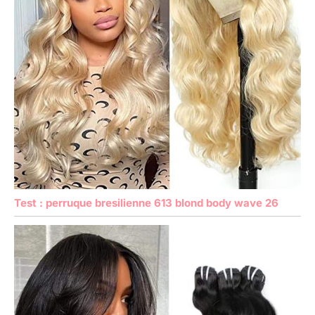
Test : perruque bresilienne 613 blond body wave 26