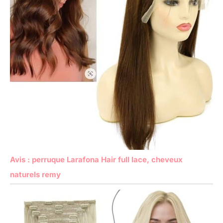
Avis : perruque Larafona Hair full lace, cheveux
naturels remy