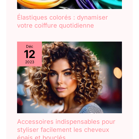
vous conviennent.
Élastiques colorés : dynamiser
votre coiffure quotidienne
Déc
12
2023
Accessoires indispensables pour
styliser facilement les cheveux
épais et bouclés