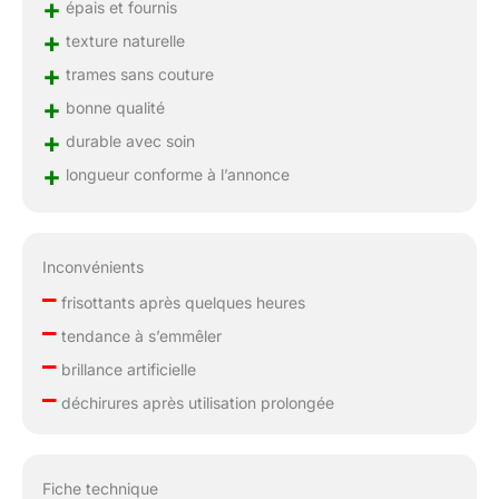
+
épais et fournis
plusieurs couleurs au
choix : noir naturel, noir
+
texture naturelle
de jais, brun foncé.
+
trames sans couture
Détails : 4pcs/7pcs/9pcs.
+
Spécification du poids et
bonne qualité
de la taille : 30cm-80g,
+
durable avec soin
35-65cm-110g/150g.
+
longueur conforme à l’annonce
Vous pouvez choisir la
couleur et la taille qui
vous conviennent.
Inconvénients
–
frisottants après quelques heures
–
tendance à s’emmêler
–
brillance artificielle
–
déchirures après utilisation prolongée
Fiche technique