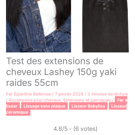
Test des extensions de
cheveux Lashey 150g yaki
raides 55cm
Par
Églantine Bellerose
/
7 janvier 2026
/
3 minutes de lecture
/
Accessoires pour cheveux
,
Extensions et perruques
/
Fer à
lisser
Lissage sans plaque
Lisseur Babyliss
Lisseur
céramique
4.8/5 - (6 votes)