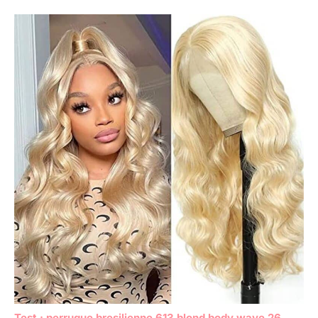
Test : perruque bresilienne 613 blond body wave 26