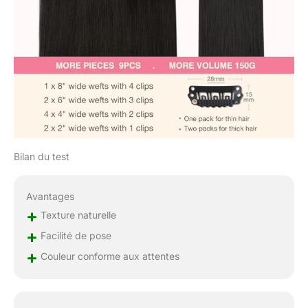
couleur de cheveux et
vous donnent le
volume ou la longueur
que vous souhaitez.
【Excellent service &
support】N'hésitez pas
à nous contacter si
vous avez le moindre
problème avec votre
achat. Remarque : la
couleur que vous
Bilan du test
voyez peut être
légèrement différente
Avantages
des couleurs sur les
images en raison de
+
Texture naturelle
l'éclairage. Choisissez
+
Facilité de pose
la couleur des cheveux
+
selon l'image
Couleur conforme aux attentes
d'affichage en tenant
compte de votre
couleur de cheveux