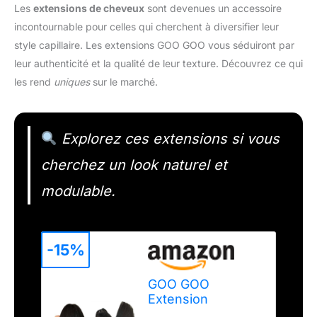
Les
extensions de cheveux
sont devenues un accessoire
incontournable pour celles qui cherchent à diversifier leur
style capillaire. Les extensions GOO GOO vous séduiront par
leur authenticité et la qualité de leur texture. Découvrez ce qui
les rend
uniques
sur le marché.
Explorez ces extensions si vous
cherchez un look naturel et
modulable.
-15%
GOO GOO
Extension
Cheveux Naturel