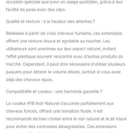
occasion spéciale que pour un usage quotidien, grâce à leur
set de 9, avec un poids
de 150g pour les
facilité de pose avec des clips.
cheveux avec clips.
Deux clips de rechange
Qualité et texture : à la hauteur des attentes ?
sont inclus dans la
livraison. Pour les
Réalisées à partir de vrais cheveux humains, ces extensions
cheveux épais, nous
offrent une texture douce et agréable au toucher. Les
recommandons 1 à 2
utilisateurs sont unanimes sur leur aspect naturel, évitant
paquets pour ajouter
l’effet plastique souvent rencontré avec d’autres produits du
de la longueur, et pour
marché. Cependant, il peut être nécessaire d’utiliser plusieurs
les cheveux fins, 2 à 3
paquets pour ajouter
paquets pour obtenir le volume désiré, surtout si vous avez
du volume. 【Facile à
déjà des cheveux épais.
porter et à retirer】Ces
extensions de cheveux
Compatibilité et couleur : une harmonie garantie ?
à clip permettent
d'ajouter facilement et
La couleur #1B Noir Naturel s’accorde parfaitement aux
confortablement du
cheveux foncés, offrant une transition fluide. Il est
volume et de la
recommandé de bien choisir entre le noir naturel et le jet black
longueur à vos
pour éviter des contrastes désagréables. Ces extensions
cheveux sans passer
par un salon de