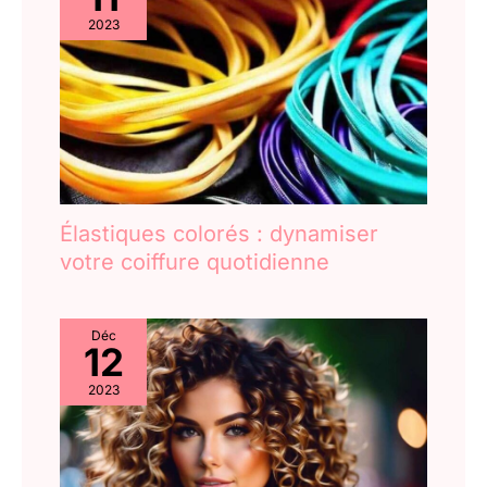
cheveux naturelle.
2023
Élastiques colorés : dynamiser
votre coiffure quotidienne
Déc
12
2023