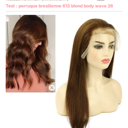
Test : perruque bresilienne 613 blond body wave 26