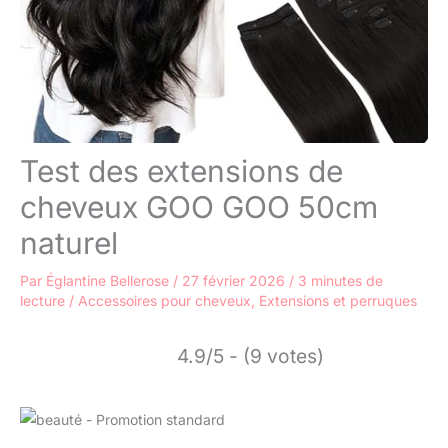
Test des extensions de
cheveux GOO GOO 50cm
naturel
Par
Églantine Bellerose
/
27 février 2026
/
3 minutes de
lecture
/
Accessoires pour cheveux
,
Extensions et perruques
4.9/5 - (9 votes)