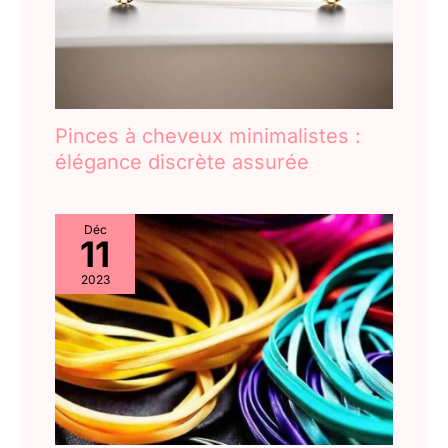
s'assèchent avec le temps. Si
vous remarquez que cela se
produit, il est peut-être temps
de les remplacer pour
préserver la beauté de vos
cheveux.
Pinces à cheveux minimalistes :
élégance discrète assurée
Déc
11
2023