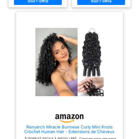
humains 100% africains tordus.
long de leur vie. C'est la raison
La texture des cheveux 4c vous
pour laquelle le ruban adhésif
permet d'allonger vos cheveux,
Wennife dans les extensions de
de les mélanger parfaitement et
cheveux humains est si naturel
d'augmenter le volume.
et plus confortable.
Cheveux humains de haute
【Spécifications des Extensions
qualité, 100% doux - nos
de Cheveux Adhésives】
cheveux humains africains
Spécifications des extension
tordus, comme vos cheveux,
adhesive cheveux naturel:
correspondent au lustre et à la
3.8cm de largeur, 20 pièces,
texture de vos cheveux pour un
50g par paquet, 35-60cm
look naturel. Il est également
disponibles. Nous
plus sensible à la peau que les
recommandons 3-4 packs si
cheveux synthétiques et aide à
vous voulez une tête pleine de
prévenir l'irritation Modèle
cheveux plus pleins.
hygiénique simple - cheveux
【Correspondance des
multifonctionnels. Contrairement
couleurs】- Brun Foncé. Une
aux serrures à vent artificielles
combinaison de sous-tons
en plastique, la masse de
chauds et froids s'associe à
cheveux humains de locsanity
cette riche teinte de brun
peut être lavée comme s'il
moyen. Nous vous suggérons
s'agissait de ses propres
de choisir la couleur à partir
cheveux. Seuls les cheveux
des cheveux de votre propre
naturels non teints peuvent être
racine (Il peut y avoir des
blanchis et d'autres couleurs
différences de couleur en
peuvent être changées avec
raison de différents écrans). Si
beaucoup de soin. En général, il
vous avez des difficultés à
Renyarch Miracle Burmese Curly Mini Knots
est préférable que ce soit un
choisir, n'hésitez pas à nous
Crochet Human Hair - Extensions de Cheveux
professionnel qui le fasse.
contacter pour vous aider à
Humains Pré-Séparés pour Femmes Noires,2pcs
Faites avancer rapidement le
choisir les meilleures
【LÉGER ET FACILE À INSTALLER】 Conçues pour une pose