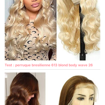
Test : perruque bresilienne 613 blond body wave 26