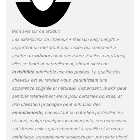
Mon avis sur ce produit
Les extensions de cheveux « Balmain Easy Length »
apportent un réel atout pour celles qui cherchent à
ajouter du
volume
à leur chevelure. Faciles à appliquer,
elles se fondent naturellement, offrant ainsi une
invisibilité
admirable une fois posées. La qualité des
cheveux est au rendez-vous, garantissant une
apparence soignée et naturelle. Cependant, le prix peut
sembler relativement élevé pour certaines bourses, et
une utilisation prolongée peut entraîner des
emmêlements
, nécessitant un entretien particulier. En
résumé, malgré quelques inconvénients, ces extensions
satisferont celles qui recherchent la qualité et le rendu
esthétique, agréablement soulignés par une teinte blond