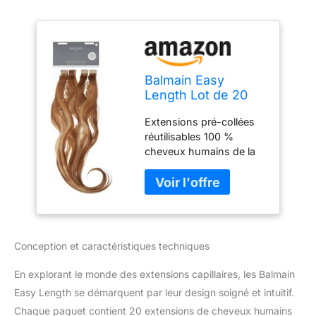
Balmain Easy
Length Lot de 20
extensions de
Extensions pré-collées
cheveux humains
réutilisables 100 %
55 cm 9,8 g Blond
cheveux humains de la
doré très clair 82 g
plus haute qualité Super
plat et facile à appliquer
Parfait pour les
traitements de volume et
de couleur Convient à
tous les types de
Conception et caractéristiques techniques
cheveux
En explorant le monde des extensions capillaires, les Balmain
Easy Length se démarquent par leur design soigné et intuitif.
Chaque paquet contient 20 extensions de cheveux humains