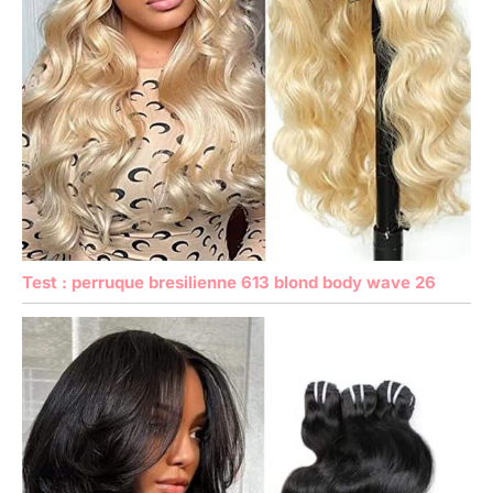
Test : perruque bresilienne 613 blond body wave 26