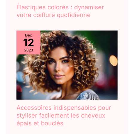
Élastiques colorés : dynamiser
votre coiffure quotidienne
Déc
12
2023
Accessoires indispensables pour
styliser facilement les cheveux
épais et bouclés