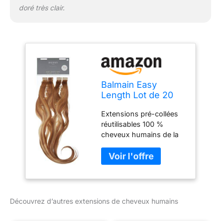
doré très clair.
Balmain Easy
Length Lot de 20
extensions de
Extensions pré-collées
cheveux humains
réutilisables 100 %
55 cm 9,8 g Blond
cheveux humains de la
doré très clair 82 g
plus haute qualité Super
plat et facile à appliquer
Parfait pour les
traitements de volume et
de couleur Convient à
tous les types de
Découvrez d’autres extensions de cheveux humains
cheveux