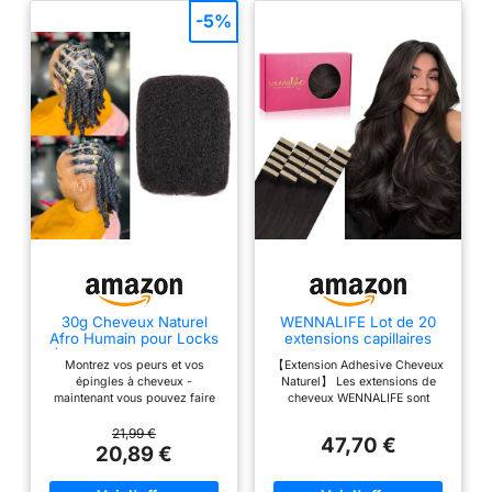
-5%
30g Cheveux Naturel
WENNALIFE Lot de 20
Afro Humain pour Locks
extensions capillaires
(8Pouces, Noir Naturel,
adhésives en cheveux
Montrez vos peurs et vos
【Extension Adhesive Cheveux
1Pack)
humains Remy invisibles,
épingles à cheveux -
Naturel】 Les extensions de
soyeux, droits, 50 g, 50
maintenant vous pouvez faire
cheveux WENNALIFE sont
cm, marron foncé
vos propres verrous de peur,
entièrement fabriquées à partir
réparer les épingles à cheveux
de cheveux humains remy. Les
21,99 €
47,70 €
cassées, augmenter les torsions
cheveux remy peuvent rester
20,89 €
et les tresses, et même faire une
ultra-doux, brillants, soyeux et
perruque avec nos cheveux
sans enchevêtrement tout au