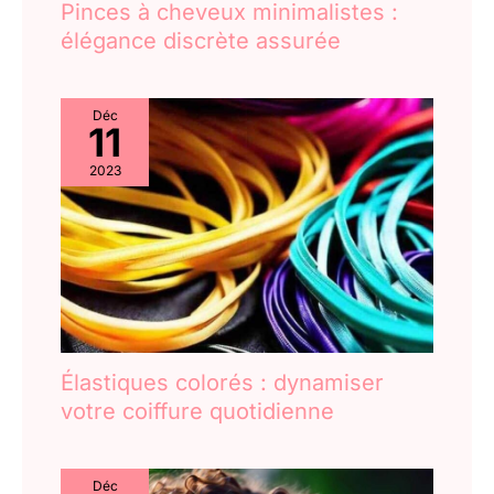
Pinces à cheveux minimalistes :
élégance discrète assurée
Déc
11
2023
Élastiques colorés : dynamiser
votre coiffure quotidienne
Déc