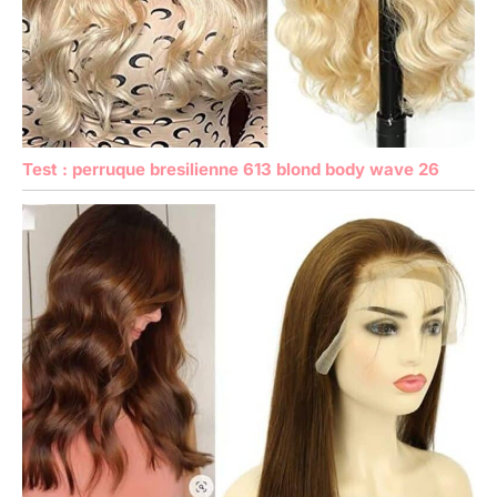
Test : perruque bresilienne 613 blond body wave 26