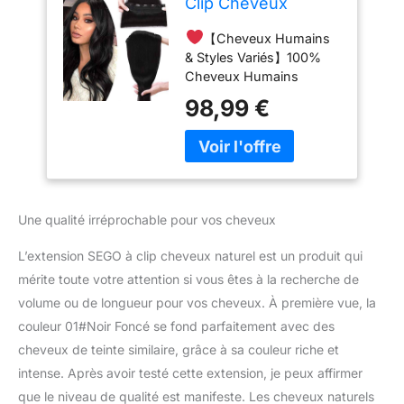
Clip Cheveux
Naturel Monobande
【Cheveux Humains
Epaisse -
& Styles Variés】100%
Extensions de
Cheveux Humains
Cheveux Humains à
Naturels qui sont très
Clips Extension Clip
98,99 €
gliss, doux, lisse,durable,
Cheveux Naturel
sans noeud, possible de
Noir [Volume Epais]
laver, lisser, friser, teindre,
- 55 CM 01#Noir
vous pouvez changer de
Foncé
coiffure à tout moment
pour répondre à vos
Une qualité irréprochable pour vos cheveux
besoins différent
【Convénient】Veuillez
L’extension SEGO à clip cheveux naturel est un produit qui
consulter notre vidéo:
mérite toute votre attention si vous êtes à la recherche de
Extension clip
volume ou de longueur pour vos cheveux. À première vue, la
monobande est facile et
rapide à porter,vous
couleur 01#Noir Foncé se fond parfaitement avec des
pouvez obtenir une
cheveux de teinte similaire, grâce à sa couleur riche et
chevelure abondante en
intense. Après avoir testé cette extension, je peux affirmer
2 minutes
【Plus
que le niveau de qualité est manifeste. Les cheveux naturels
Epais】 Extension