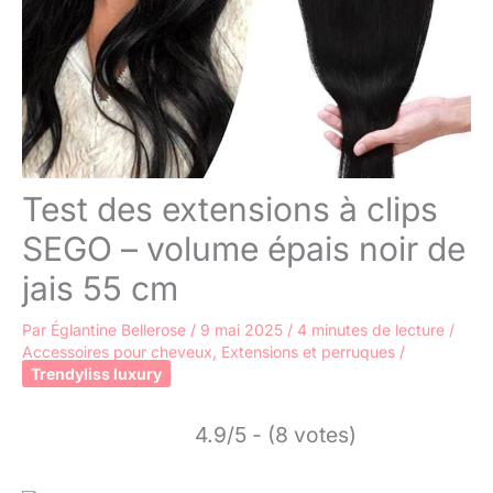
Test des extensions à clips
SEGO – volume épais noir de
jais 55 cm
Par
Églantine Bellerose
/
9 mai 2025
/
4 minutes de lecture
/
Accessoires pour cheveux
,
Extensions et perruques
/
Trendyliss luxury
4.9/5 - (8 votes)