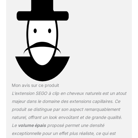
consulter notre vidéo:
Extension clip
monobande est facile et
rapide à porter,vous
pouvez obtenir une
chevelure abondante en
2 minutes
【Plus
Epais】 Extension
cheveux d'épaisseur
moyenne , parfait pour
créer une chevelure
abondant. 5 clips anti-
glisses pré-fixés, simple
Mon avis sur ce produit
à appliquer par vous-
L’extension SEGO à clip en cheveux naturels est un atout
même, jouis d’une pose
en 1 minute
majeur dans le domaine des extensions capillaires. Ce
【Indétectable et
produit se distingue par son aspect remarquablement
Naturel】 L'extension est
naturel, offrant un look envoûtant et de grande qualité.
bien pareille au cheveux
Le
volume épais
proposé permet une densité
humains, personne ne
peut remarquer
exceptionnelle pour un effet plus réaliste, ce qui est