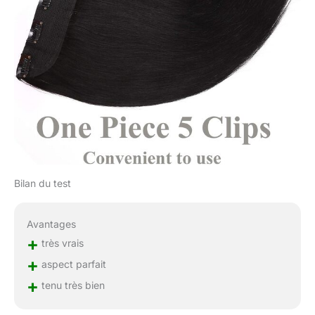
Bilan du test
Avantages
+
très vrais
+
aspect parfait
+
tenu très bien