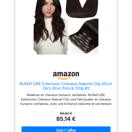
appropriée
d'utilisation: utilisez la colle
cheveux d'épaisseur moyenne ,
blanche américaine, pas facile
parfait pour créer une chevelure
à peler; Fournir une colle de
abondant. 5 clips anti-glisses
remplacement; Peut être utilisé
pré-fixés, simple à appliquer
pendant 4 - 8 semaines selon
par vous-même, jouis d’une
l'entretien des cheveux 4. Soins
pose en 1 minute
quotidiens: utilisez un
【Indétectable et Naturel】
shampooing doux; Séchage
L'extension est bien pareille au
naturel après lavage; Parce que
cheveux humains, personne ne
l'extension cheveux n'absorbe
peut remarquer l'extension sur
pas les nutriments par les
votre tête
【Pratique】 Les
racines, il est nécessaire
cheveux sont environ 2 cm plus
d'utiliser un revitalisant ou une
longs que la longueur marquée,
huile capillaire pour prendre
ce qui vous permet de les
soin de vos cheveux 5.
couper a la longueur appropriée
Différence de couleur: toutes
les expositions de cheveux
d'LaaVoo extension cheveux
RUNATURE Extension Cheveux Naturel Clip 55cm
naturel sont prises par nous -
7pcs Brun Foncé 120g #2
mêmes; Des variations de
couleur peuvent survenir en
Matériau en cheveux humains véritables :RUNATURE
raison des différents moniteurs
Extensions Cheveux Naturel Clip sont fabriquées en cheveux
humains véritables, avec une brillance naturelle et une texture
douce, se fondant naturellement avec vos propres cheveux
Application rapide et maintien sécurisé :Aucune compétence
89,62 €
professionnelle requise. Il suffit de clipser en quelques
85,14 €
minutes à la maison. Le design à clips aide à maintenir les
extensions bien en place Configuration en 7 pièces :Comprend
un ensemble soigneusement conçu de 7 pièces offrant une