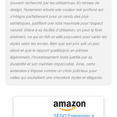
l'extension sur votre tête
souvent recherché par les utilisatrices. En termes de
【Pratique】 Les
design, l’extension arbore une couleur noir profond qui
cheveux sont environ 2
s’intègre parfaitement pour un rendu des plus
cm plus longs que la
longueur marquée, ce
esthétiques, justifiant une note maximale pour l’aspect
qui vous permet de les
naturel. Grâce à sa facilité d’utilisation, on peut la fixer
couper a la longueur
aisément, ce qui en fait un allié polyvalent pour varier les
appropriée
styles selon les envies. Bien que son prix soit un peu
élevé et que le rapport qualité/prix en pâtisse
légèrement, l’investissement reste justifié par sa
durabilité et son maintien impeccable. Ainsi, cette
extension s’impose comme un choix judicieux pour
celles qui souhaitent une chevelure stylée et élégante.
SEGO Extension a