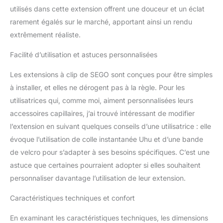
cheveux d'épaisseur
utilisés dans cette extension offrent une douceur et un éclat
moyenne , parfait pour
rarement égalés sur le marché, apportant ainsi un rendu
créer une chevelure
extrêmement réaliste.
abondant. 5 clips anti-
glisses pré-fixés, simple
Facilité d’utilisation et astuces personnalisées
à appliquer par vous-
même, jouis d’une pose
Les extensions à clip de SEGO sont conçues pour être simples
en 1 minute
à installer, et elles ne dérogent pas à la règle. Pour les
【Indétectable et
utilisatrices qui, comme moi, aiment personnalisées leurs
Naturel】 L'extension est
bien pareille au cheveux
accessoires capillaires, j’ai trouvé intéressant de modifier
humains, personne ne
l’extension en suivant quelques conseils d’une utilisatrice : elle
peut remarquer
évoque l’utilisation de colle instantanée Uhu et d’une bande
l'extension sur votre tête
de velcro pour s’adapter à ses besoins spécifiques. C’est une
【Pratique】 Les
cheveux sont environ 2
astuce que certaines pourraient adopter si elles souhaitent
cm plus longs que la
personnaliser davantage l’utilisation de leur extension.
longueur marquée, ce
qui vous permet de les
Caractéristiques techniques et confort
couper a la longueur
appropriée
En examinant les caractéristiques techniques, les dimensions