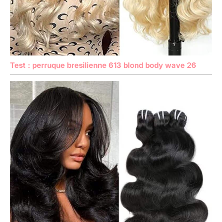
Test : perruque bresilienne 613 blond body wave 26