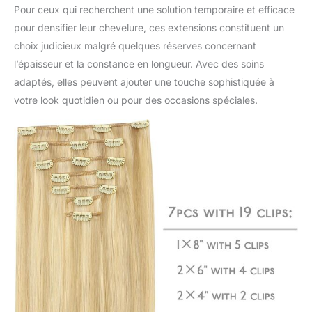
correspondances.
Pour ceux qui recherchent une solution temporaire et efficace
【Usure rapide et longue
pour densifier leur chevelure, ces extensions constituent un
durée】 - Les clips sont
choix judicieux malgré quelques réserves concernant
cousus de manière
stable, recouverts d'une
l’épaisseur et la constance en longueur. Avec des soins
couche de caoutchouc
adaptés, elles peuvent ajouter une touche sophistiquée à
souple pour protéger
votre look quotidien ou pour des occasions spéciales.
soigneusement votre
cuir chevelu et vos
cheveux. Vous pouvez
facilement l'appliquer et
l'enlever vous-même
pour changer de coiffure
pour différentes
occasions, comme un
mariage, des fêtes, des
rendez-vous, etc. teint,
etc. Lorsque vous le
bouclez ou le redressez,
veuillez contrôler la
température en dessous
de 250F. 【Conseils sur