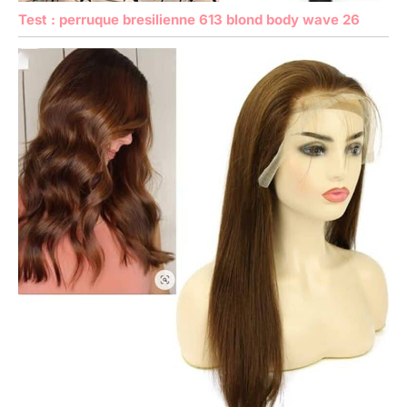
Test : perruque bresilienne 613 blond body wave 26