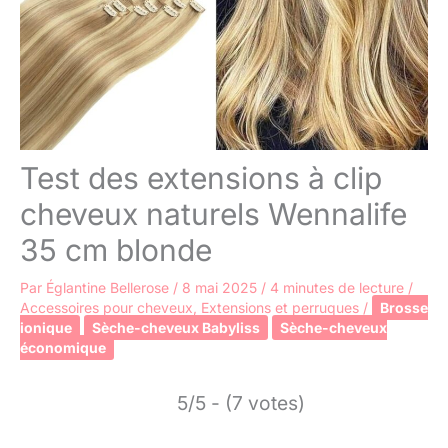
Test des extensions à clip
cheveux naturels Wennalife
35 cm blonde
Par
Églantine Bellerose
/
8 mai 2025
/
4 minutes de lecture
/
Accessoires pour cheveux
,
Extensions et perruques
/
Brosse
ionique
Sèche-cheveux Babyliss
Sèche-cheveux
économique
5/5 - (7 votes)