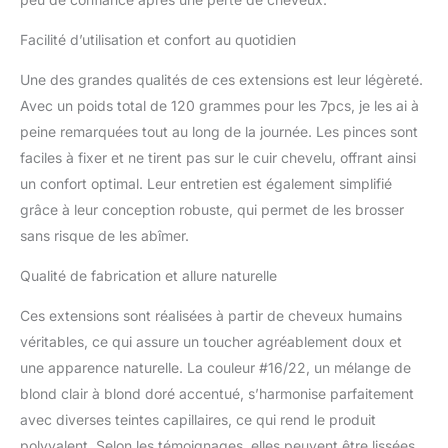
assurer que vos cheveux
se placent naturellement.
Facilité d’utilisation et confort au quotidien
【Clip in Hair Extensions
Une des grandes qualités de ces extensions est leur légèreté.
Specification】-
WENNALIFE clip in
Avec un poids total de 120 grammes pour les 7pcs, je les ai à
human hair extensions, 7
peine remarquées tout au long de la journée. Les pinces sont
pièces 120g avec 16 clips
faciles à fixer et ne tirent pas sur le cuir chevelu, offrant ainsi
par set. Poids net de
un confort optimal. Leur entretien est également simplifié
105g sans clips, 120g
avec clips. Juste pour
grâce à leur conception robuste, qui permet de les brosser
épaissir vos cheveux,
sans risque de les abîmer.
suggérer 1-2 ensembles ;
pour une tête complète,
Qualité de fabrication et allure naturelle
suggérer 2-3 ensembles
; si vous voulez ajouter
Ces extensions sont réalisées à partir de cheveux humains
de la longueur et du
véritables, ce qui assure un toucher agréablement doux et
volume, nous
une apparence naturelle. La couleur #16/22, un mélange de
recommandons 2-3
blond clair à blond doré accentué, s’harmonise parfaitement
ensembles. Nous
proposons également 2
avec diverses teintes capillaires, ce qui rend le produit
clips de remplacement.
polyvalent. Selon les témoignages, elles peuvent être lissées,