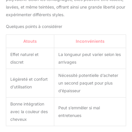
【Correspondance des
lavées, et même teintées, offrant ainsi une grande liberté pour
couleurs】- Blond Clair à
expérimenter différents styles.
Blond Doré Accentué. Un
blond clair avec un
Quelques points à considérer
équilibre de nuances
cendrées et dorées, c'est
votre blond le plus clair
Atouts
Inconvénients
sans être complètement
platine. Nous vous
Effet naturel et
La longueur peut varier selon les
suggérons de choisir la
discret
arrivages
couleur à partir des
cheveux de votre propre
Nécessité potentielle d’acheter
racine (Il peut y avoir des
Légèreté et confort
un second paquet pour plus
différences de couleur en
d’utilisation
raison de différents
d’épaisseur
écrans). Si vous avez
des difficultés à choisir,
Bonne intégration
Peut s’emmêler si mal
n'hésitez pas à nous
avec la couleur des
contacter pour vous
entretenues
cheveux
aider à choisir les
meilleures