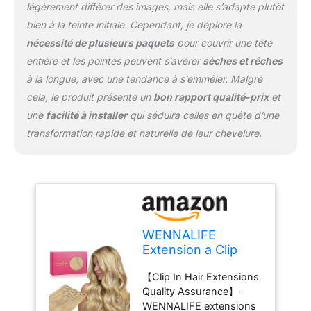
légèrement différer des images, mais elle s’adapte plutôt
clips de remplacement.
【Correspondance des
bien à la teinte initiale. Cependant, je déplore la
couleurs】- Blond Clair à
nécessité de plusieurs paquets
pour couvrir une tête
Blond Doré Accentué. Un
entière et les pointes peuvent s’avérer
sèches et rêches
blond clair avec un
à la longue, avec une tendance à s’emmêler. Malgré
équilibre de nuances
cendrées et dorées, c'est
cela, le produit présente un
bon rapport qualité-prix
et
votre blond le plus clair
une
facilité à installer
qui séduira celles en quête d’une
sans être complètement
transformation rapide et naturelle de leur chevelure.
platine. Nous vous
suggérons de choisir la
couleur à partir des
cheveux de votre propre
racine (Il peut y avoir des
différences de couleur en
raison de différents
WENNALIFE
écrans). Si vous avez
Extension a Clip
des difficultés à choisir,
Cheveux Naturel
n'hésitez pas à nous
【Clip In Hair Extensions
Blonde, 35cm 120g
contacter pour vous
Quality Assurance】-
7pcs Extension
aider à choisir les
WENNALIFE extensions
Cheveux Naturel