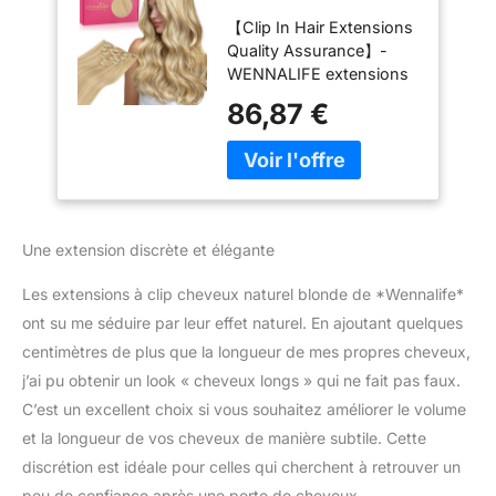
Cheveux Naturel
【Clip In Hair Extensions
Blonde, 35cm 120g
Quality Assurance】-
7pcs Extension
WENNALIFE extensions
Cheveux Naturel
de cheveux humains à
Clip Cheveux
86,87 €
clip sont faites de
Humains, Blond
cheveux humains remy,
Clair à Blond Doré
soyeux salon
Accentué Extention
professionnel des
de Cheveux
cheveux humains, doux
Humains Vrai
comme vos propres
Cheveux
Une extension discrète et élégante
cheveux naturels, sans
emmêlement, sans mue.
Les extensions à clip cheveux naturel blonde de *Wennalife*
Les pointes épaisses et
ont su me séduire par leur effet naturel. En ajoutant quelques
saines sont ce qui fait
centimètres de plus que la longueur de mes propres cheveux,
que Wennalife se
distingue sur le marché.
j’ai pu obtenir un look « cheveux longs » qui ne fait pas faux.
Les clips discrets en
C’est un excellent choix si vous souhaitez améliorer le volume
silicone sont solides,
et la longueur de vos cheveux de manière subtile. Cette
cachés et légers. Conçus
discrétion est idéale pour celles qui cherchent à retrouver un
pour protéger vos
cheveux naturels et
peu de confiance après une perte de cheveux.