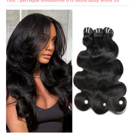
Test : perruque bresilienne 613 blond body wave 26