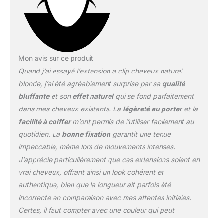
cheveux naturels et
assurer que vos cheveux
se placent naturellement.
【Clip in Hair Extensions
Specification】-
Mon avis sur ce produit
WENNALIFE clip in
Quand j’ai essayé l’extension a clip cheveux naturel
human hair extensions, 7
pièces 120g avec 16 clips
blonde, j’ai été agréablement surprise par sa
qualité
par set. Poids net de
bluffante
et son
effet naturel
qui se fond parfaitement
105g sans clips, 120g
dans mes cheveux existants. La
légèreté au porter
et la
avec clips. Juste pour
facilité à coiffer
m’ont permis de l’utiliser facilement au
épaissir vos cheveux,
suggérer 1-2 ensembles ;
quotidien. La
bonne fixation
garantit une tenue
pour une tête complète,
impeccable, même lors de mouvements intenses.
suggérer 2-3 ensembles
J’apprécie particulièrement que ces extensions soient en
; si vous voulez ajouter
vrai cheveux, offrant ainsi un look cohérent et
de la longueur et du
volume, nous
authentique, bien que la longueur ait parfois été
recommandons 2-3
incorrecte en comparaison avec mes attentes initiales.
ensembles. Nous
Certes, il faut compter avec une couleur qui peut
proposons également 2