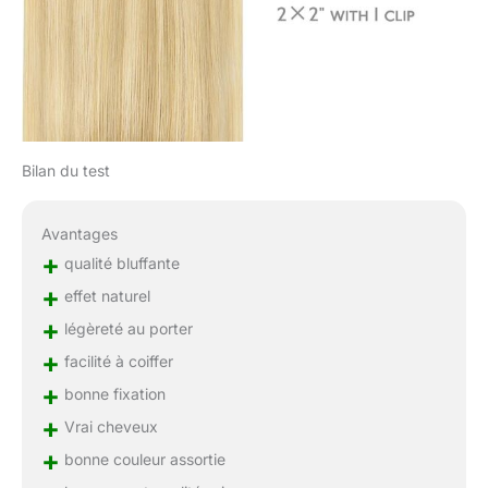
la chaleur】Nous aimons
tous nos extensions de
cheveux et souhaitons
qu'elles durent le plus
longtemps possible.
Pour s'assurer qu'elles
durent, nous
Bilan du test
recommandons de les
garder hydratées en
utilisant un revitalisant
Avantages
profond, etc. N'oubliez
+
qualité bluffante
pas que les extensions
+
de cheveux ont une
effet naturel
durée de vie naturelle et
+
légèreté au porter
qu'il est donc normal
+
facilité à coiffer
qu'elles s'assèchent
avec le temps. Si vous
+
bonne fixation
remarquez que cela se
+
Vrai cheveux
produit, il est peut-être
+
temps de les remplacer
bonne couleur assortie
pour préserver la beauté