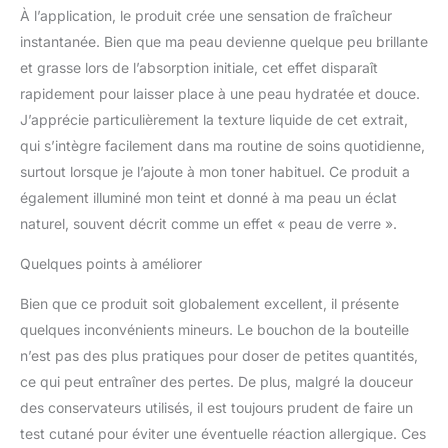
luminothérapie :
À l’application, le produit crée une sensation de fraîcheur
améliorez vos
instantanée. Bien que ma peau devienne quelque peu brillante
expériences de
traitement avec la lumière
et grasse lors de l’absorption initiale, cet effet disparaît
UV, infrarouge et rouge
rapidement pour laisser place à une peau hydratée et douce.
avec notre extrait de thé
J’apprécie particulièrement la texture liquide de cet extrait,
vert premium conçu pour
qui s’intègre facilement dans ma routine de soins quotidienne,
se synergie avec la
luminothérapie pour
surtout lorsque je l’ajoute à mon toner habituel. Ce produit a
améliorer la santé et le
également illuminé mon teint et donné à ma peau un éclat
rajeunissement de la
naturel, souvent décrit comme un effet « peau de verre ».
peau.
Quelques points à améliorer
Bien que ce produit soit globalement excellent, il présente
quelques inconvénients mineurs. Le bouchon de la bouteille
n’est pas des plus pratiques pour doser de petites quantités,
ce qui peut entraîner des pertes. De plus, malgré la douceur
des conservateurs utilisés, il est toujours prudent de faire un
test cutané pour éviter une éventuelle réaction allergique. Ces