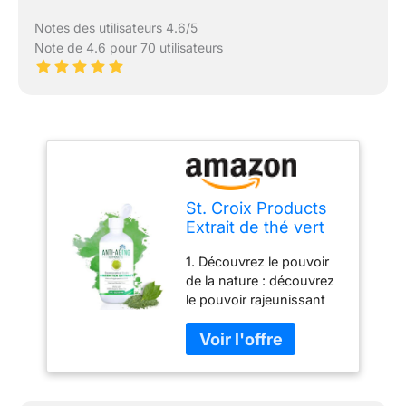
Notes des utilisateurs 4.6/5
Note de 4.6 pour 70 utilisateurs
St. Croix Products
Extrait de thé vert
anti-âge de qualité
1. Découvrez le pouvoir
supérieure pour le
de la nature : découvrez
soin de la peau, des
le pouvoir rajeunissant
cheveux et du cuir
de l'extrait de thé vert bio
chevelu (220 g)
pour la peau et les
cheveux. Notre formule
professionnelle de
qualité cosmétique