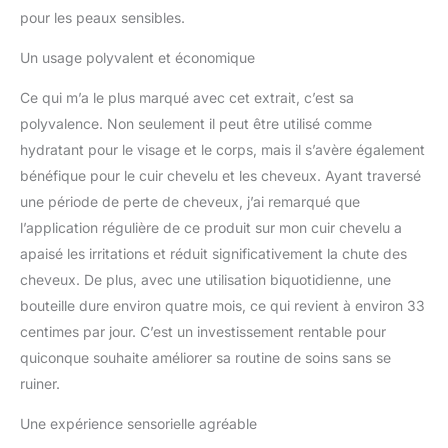
préféré pour obtenir un
pour les peaux sensibles.
renforcement
antioxydant. Ou
Un usage polyvalent et économique
appliquer directement
sur la peau ou le cuir
Ce qui m’a le plus marqué avec cet extrait, c’est sa
chevelu pour une
polyvalence. Non seulement il peut être utilisé comme
stimulation rapide. 5.
hydratant pour le visage et le corps, mais il s’avère également
Naturellement soutenu
bénéfique pour le cuir chevelu et les cheveux. Ayant traversé
par la cannelle et sans
alcool : notre extrait de
une période de perte de cheveux, j’ai remarqué que
thé vert, naturellement
l’application régulière de ce produit sur mon cuir chevelu a
fabriqué avec des
apaisé les irritations et réduit significativement la chute des
méthodes enzymatiques
cheveux. De plus, avec une utilisation biquotidienne, une
les plus modernes, ne
contient pas d'alcool
bouteille dure environ quatre mois, ce qui revient à environ 33
pour un complément pur
centimes par jour. C’est un investissement rentable pour
et puissant à votre
quiconque souhaite améliorer sa routine de soins sans se
routine de soins de la
ruiner.
peau et des cheveux. 6.
Illuminez votre beauté :
Une expérience sensorielle agréable
optimisé pour la