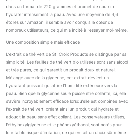
formulateur expérimenté
dans un format de 220 grammes et promet de nourrir et
ou un amateur de
hydrater intensément la peau. Avec une moyenne de 4,6
produits faits maison,
étoiles sur Amazon, il semble avoir conquis le cœur de
notre extrait de thé vert
nombreux utilisateurs, ce qui m’a incité à l’essayer moi-même.
concentré de qualité
cosmétique est votre
Une composition simple mais efficace
arme secrète. Améliorez
vos produits de soins de
L’extrait de thé vert de St. Croix Products se distingue par sa
la peau et des cheveux
avec cette merveille
simplicité. Les feuilles de thé vert bio utilisées sont sans alcool
naturelle à laquelle les
et très pures, ce qui garantit un produit doux et naturel.
experts de l'industrie
Mélangé avec de la glycérine, cet extrait devient un
font confiance. 3.
hydratant puissant qui attire l’humidité extérieure vers la
Intégration facile,
peau. Bien que la glycérine seule puisse être collante, ici, elle
résultats exceptionnels :
ajoutez sans effort notre
s’avère incroyablement efficace lorsqu’elle est combinée avec
extrait de thé vert à votre
l’extrait de thé vert, créant ainsi un produit qui hydrate et
routine quotidienne. Il
adoucit la peau sans effet collant. Les conservateurs utilisés,
suffit de le mélanger avec
l’éthylhexylglycérine et le phénoxyéthanol, sont notés pour
votre lotion, crème,
sérum ou shampooing
leur faible risque d’irritation, ce qui en fait un choix sûr même