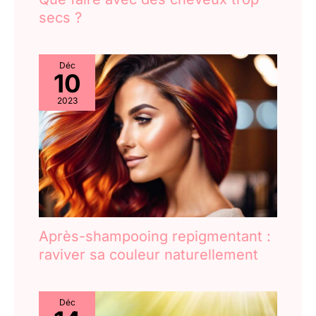
secs ?
Déc
10
2023
Après-shampooing repigmentant :
raviver sa couleur naturellement
Déc