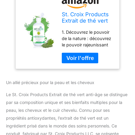
St. Croix Products
Extrait de thé vert
anti-âge de qualité
1. Découvrez le pouvoir
supérieure pour le
de la nature : découvrez
soin de la peau, des
le pouvoir rajeunissant
cheveux et du cuir
de l'extrait de thé vert bio
chevelu (220 g)
pour la peau et les
cheveux. Notre formule
professionnelle de
qualité cosmétique
Un allié précieux pour la peau et les cheveux
assure pureté et
efficacité et convient à
Le St. Croix Products Extrait de thé vert anti-âge se distingue
tous les types de peau.
Dites adieu aux
par sa composition unique et ses bienfaits multiples pour la
particules indésirables et
peau, les cheveux et le cuir chevelu. Connu pour ses
bonjour à une meilleure
propriétés antioxydantes, l’extrait de thé vert est un
santé ! 2. Améliorez votre
ingrédient prisé dans le monde des soins personnels. Ce
régime de beauté : que
vous soyez un
produit, fabriqué par St. Croix Products LLC, se présente