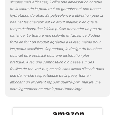
font confiance. 3.
simples mais efficaces, il offre une amélioration notable
Intégration facile,
de la santé de la peau tout en garantissant une bonne
résultats exceptionnels :
hydratation durable. Sa polyvalence d’utilisation pour la
ajoutez sans effort notre
peau et les cheveux est un atout majeur, bien que le
extrait de thé vert à votre
routine quotidienne. Il
temps d’absorption initiale puisse demander un peu de
suffit de le mélanger avec
patience. La texture non collante et l’absence d’odeur
votre lotion, crème,
forte en font un produit agréable à utiliser, même pour
sérum ou shampooing
les peaux sensibles. Cependant, le design du bouchon
préféré pour obtenir un
renforcement
pourrait être optimisé pour une distribution plus
antioxydant. Ou
pratique. Avec une composition bio basée sur des
appliquer directement
feuilles de thé vert pur, ce soin sans alcool s’inscrit dans
sur la peau ou le cuir
une démarche respectueuse de la peau, tout en
chevelu pour une
stimulation rapide. 5.
affichant un excellent rapport qualité-prix, malgré une
Naturellement soutenu
note légèrement en retrait pour l’emballage.
par la cannelle et sans
alcool : notre extrait de
thé vert, naturellement
fabriqué avec des
méthodes enzymatiques