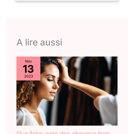
améliorez vos
expériences de
traitement avec la lumière
UV, infrarouge et rouge
avec notre extrait de thé
vert premium conçu pour
A lire aussi
se synergie avec la
luminothérapie pour
améliorer la santé et le
Nov
rajeunissement de la
13
peau.
2023
Que faire avec des cheveux trop