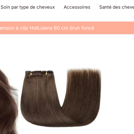
Soin par type de cheveux
Accessoires
Santé des chev
xtension à clip HotLulana 60 cm brun foncé