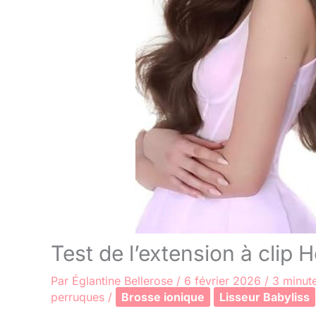
Test de l’extension à clip
Par
Églantine Bellerose
/
6 février 2026
/
3 minute
perruques
/
Brosse ionique
Lisseur Babyliss