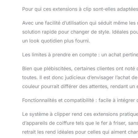
Elles peuve
Pour qui ces extensions à clip sont-elles adaptées
la températ
de préserv
Avec une facilité d’utilisation qui séduit même le
Excellent s
solution rapide pour changer de style. Idéales po
lavez les 
laissez-les 
un look quotidien plus fourni.
sont inclus
nous conta
Les limites à prendre en compte : un achat pertine
Bien que plébiscitées, certaines clientes ont noté
toutes. Il est donc judicieux d’envisager l’achat de
couleur pourrait différer des attentes, rendant un 
Fonctionnalités et compatibilité : facile à intégrer
Le système à clipper rend ces extensions pratiques 
d’appareils de coiffure tels que le fer à friser, sa
retrait les rend idéales pour celles qui aiment ch