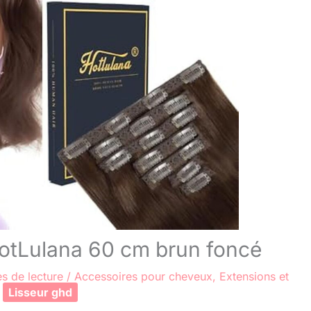
 HotLulana 60 cm brun foncé
s de lecture
/
Accessoires pour cheveux
,
Extensions et
Lisseur ghd