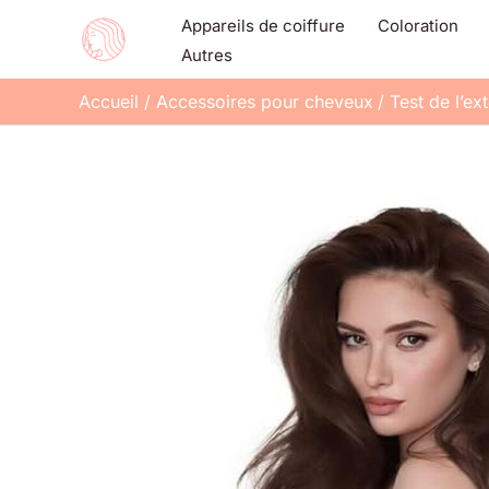
Aller
Appareils de coiffure
Coloration
au
Autres
contenu
Accueil
Accessoires pour cheveux
Test de l’e