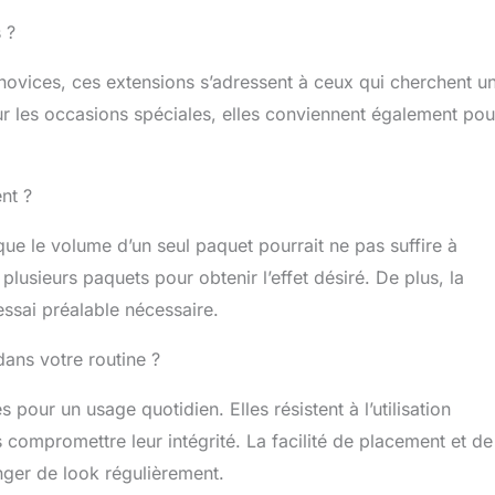
nt être coiffées, bouclées ou colorées. Veillez à maintenir
 ?
ure en dessous de 390°F lors du coiffage à la chaleur afin
er la qualité des cheveux. 【Conseils d'entretien &
s novices, ces extensions s’adressent à ceux qui cherchent u
ervice client】 Pour une douceur et une brillance durables,
ur les occasions spéciales, elles conviennent également pou
extensions avec un shampooing et un revitalisant doux et
sécher à l'air libre. Des instructions d'entretien détaillées
es. En cas de questions ou d'insatisfaction, n'hésite pas à
cter.
nt ?
 que le volume d’un seul paquet pourrait ne pas suffire à
 plusieurs paquets pour obtenir l’effet désiré. De plus, la
essai préalable nécessaire.
 dans votre routine ?
pour un usage quotidien. Elles résistent à l’utilisation
ns compromettre leur intégrité. La facilité de placement et de
anger de look régulièrement.