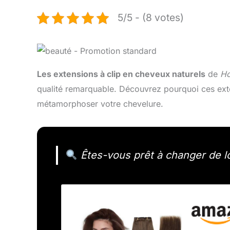
5/5 - (8 votes)
Les extensions à clip en cheveux naturels
de
Ho
qualité remarquable. Découvrez pourquoi ces exten
métamorphoser votre chevelure.
Êtes-vous prêt à changer de l