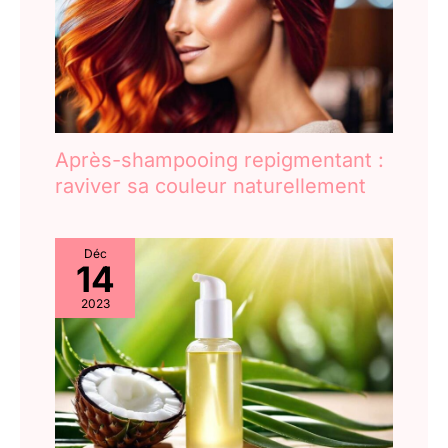
Après-shampooing repigmentant :
raviver sa couleur naturellement
Déc
14
2023