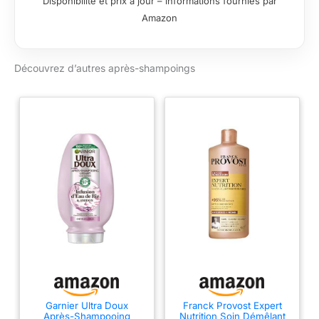
Disponibilité et prix à jour – informations fournies par
couleurs de cheveux et origines
Amazon
ethniques. Conçu et formulé aux États-
Unis par le célèbre chirurgien de la
transplantation capillaire Dr. Sam Lam en
concert avec un dermatologue formé
Découvrez d’autres après-shampoings
par Ivy League. Exploite le pouvoir de
Redensyl pour restaurer les cheveux
clairsemés à l'épaisseur et au volume
plus pleins – avec de la biotine, du
panthénol, des extraits botaniques
d'arbre à thé vert, du palmier de sciage
et de l'huile d'argan. Stimule la
croissance, réduit la perte de cheveux.
Application rapide et facile une à deux
fois par jour qui s'intègre parfaitement
dans votre routine post-douche.
Stimule les cellules souches folliculaires
pour favoriser la croissance des
cheveux, augmenter la force des
nouveaux cheveux, diminuer la
minimisation des cheveux et diminuer la
Garnier Ultra Doux
Franck Provost Expert
Après-Shampooing
Nutrition Soin Démêlant
perte de cheveux. Utilisation