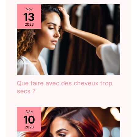
Nov
13
2023
Que faire avec des cheveux trop
secs ?
Déc
10
2023