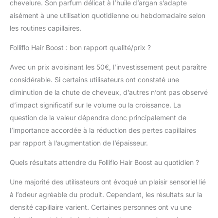
chevelure. Son parfum délicat à l’huile d’argan s’adapte
concert avec un
aisément à une utilisation quotidienne ou hebdomadaire selon
dermatologue formé par
les routines capillaires.
Ivy League. Exploite le
pouvoir de Redensyl pour
Folliflo Hair Boost : bon rapport qualité/prix ?
restaurer les cheveux
clairsemés à l'épaisseur et
Avec un prix avoisinant les 50€, l’investissement peut paraître
au volume plus pleins –
considérable. Si certains utilisateurs ont constaté une
avec de la biotine, du
panthénol, des extraits
diminution de la chute de cheveux, d’autres n’ont pas observé
botaniques d'arbre à thé
d’impact significatif sur le volume ou la croissance. La
vert, du palmier de sciage
question de la valeur dépendra donc principalement de
et de l'huile d'argan.
l’importance accordée à la réduction des pertes capillaires
Stimule la croissance,
réduit la perte de cheveux.
par rapport à l’augmentation de l’épaisseur.
Application rapide et facile
Quels résultats attendre du Folliflo Hair Boost au quotidien ?
une à deux fois par jour
qui s'intègre parfaitement
Une majorité des utilisateurs ont évoqué un plaisir sensoriel lié
dans votre routine post-
douche. Stimule les
à l’odeur agréable du produit. Cependant, les résultats sur la
cellules souches
densité capillaire varient. Certaines personnes ont vu une
folliculaires pour favoriser