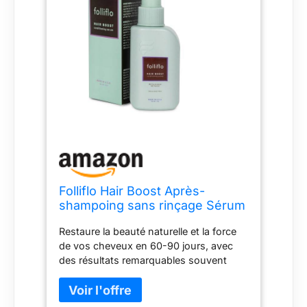
Folliflo Hair Boost Après-
shampoing sans rinçage Sérum
pour la croissance des cheveux
Restaure la beauté naturelle et la force
et traitement de la chute des
de vos cheveux en 60-90 jours, avec
cheveux – Jusqu'à 90 jours
des résultats remarquables souvent
d'approvisionnement
visibles après seulement 30 jours.
Comme présenté dans le magazine
Allure. Un traitement révolutionnaire