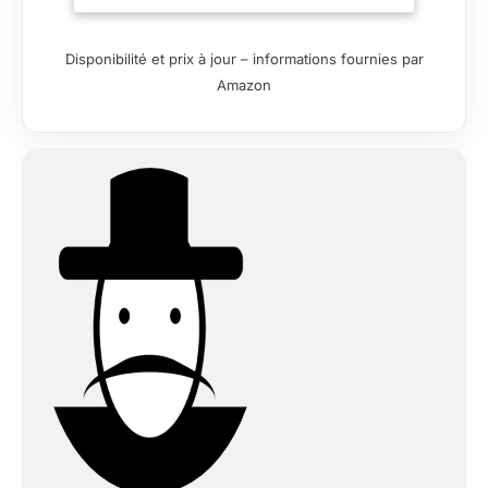
pour la repousse des cheveux pour les
hommes et les femmes de toutes les
Disponibilité et prix à jour – informations fournies par
couleurs de cheveux et origines
Amazon
ethniques. Conçu et formulé aux États-
Unis par le célèbre chirurgien de la
transplantation capillaire Dr. Sam Lam en
concert avec un dermatologue formé
par Ivy League. Exploite le pouvoir de
Redensyl pour restaurer les cheveux
clairsemés à l'épaisseur et au volume
plus pleins – avec de la biotine, du
panthénol, des extraits botaniques
d'arbre à thé vert, du palmier de sciage
et de l'huile d'argan. Stimule la
croissance, réduit la perte de cheveux.
Application rapide et facile une à deux
fois par jour qui s'intègre parfaitement
dans votre routine post-douche.
Stimule les cellules souches folliculaires
pour favoriser la croissance des
cheveux, augmenter la force des