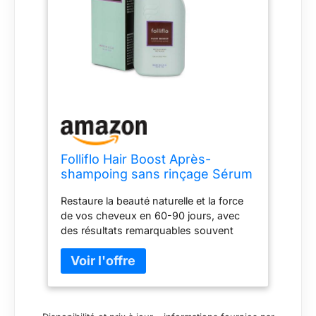
Folliflo Hair Boost Après-
shampoing sans rinçage Sérum
pour la croissance des cheveux
Restaure la beauté naturelle et la force
et traitement de la chute des
de vos cheveux en 60-90 jours, avec
cheveux – Jusqu'à 90 jours
des résultats remarquables souvent
d'approvisionnement
visibles après seulement 30 jours.
Comme présenté dans le magazine
Allure. Un traitement révolutionnaire
pour la repousse des cheveux pour les
hommes et les femmes de toutes les