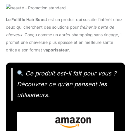
Le Folliflo Hair Boost
est un produit qui suscite l’intérêt chez
ceux qui cherchent des solutions pour
freiner la perte de
cheveux
. Conçu comme un après-shampoing sans rinçage, il
promet une chevelure plus épaisse et en meilleure santé
grâce à son format
vaporisateur
.
Ce produit est-il fait pour vous ?
Découvrez ce qu’en pensent les
utilisateurs.