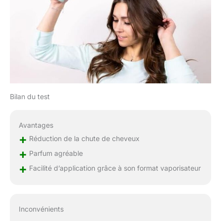
bon diagnostic médical et
au traitement de la perte
de cheveux. Folliflo
n'améliore pas toutes les
conditions de perte de
cheveux, mais peut
devenir une partie
essentielle de votre régime
pour des cheveux sains.
Bilan du test
Avantages
+
Réduction de la chute de cheveux
+
Parfum agréable
+
Facilité d’application grâce à son format vaporisateur
Inconvénients