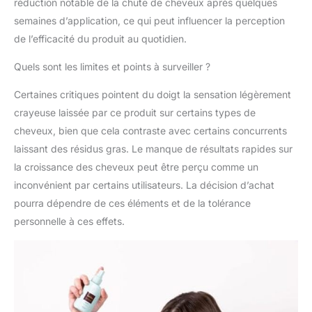
réduction notable de la chute de cheveux après quelques
la croissance des
semaines d’application, ce qui peut influencer la perception
cheveux, augmenter la
force des nouveaux
de l’efficacité du produit au quotidien.
cheveux, diminuer la
Quels sont les limites et points à surveiller ?
minimisation des cheveux
et diminuer la perte de
Certaines critiques pointent du doigt la sensation légèrement
cheveux. Utilisation
quotidienne constante
crayeuse laissée par ce produit sur certains types de
pendant au moins un
cheveux, bien que cela contraste avec certains concurrents
mois pour réduire la perte
laissant des résidus gras. Le manque de résultats rapides sur
de cheveux, bien que des
la croissance des cheveux peut être perçu comme un
résultats plus rapides
soient souvent observés.
inconvénient par certains utilisateurs. La décision d’achat
Les bienfaits secondaires
pourra dépendre de ces éléments et de la tolérance
de la stimulation de la
personnelle à ces effets.
croissance des cheveux
sont visibles après 2 à 3
mois d'utilisation chez la
plupart des personnes. *
Avertissement : Folliflo
n'est pas un substitut au