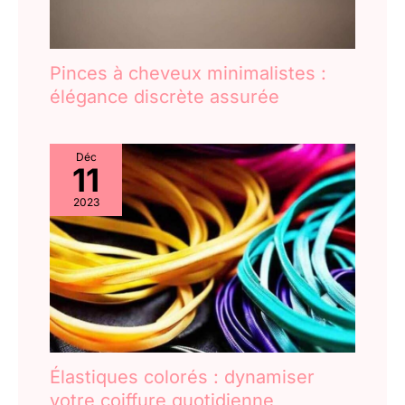
Pinces à cheveux minimalistes :
élégance discrète assurée
Déc
11
2023
Élastiques colorés : dynamiser
votre coiffure quotidienne