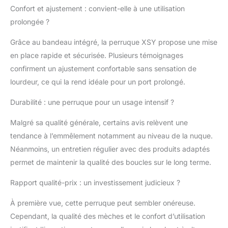
Taille du bonnet de la
Confort et ajustement : convient-elle à une utilisation
perruque avec
prolongée ?
bandeau : bonnet de
taille moyenne (54,6 à
Grâce au bandeau intégré, la perruque XSY propose une mise
57 cm) avec 4 peignes.
en place rapide et sécurisée. Plusieurs témoignages
Facile à régler et
confortable à porter.
confirment un ajustement confortable sans sensation de
Mode d'emploi : facile à
lourdeur, ce qui la rend idéale pour un port prolongé.
porter et montre votre
propre ligne de
Durabilité : une perruque pour un usage intensif ?
cheveux. Le bandeau
est fabriqué en soie
Malgré sa qualité générale, certains avis relèvent une
glacée élastique de
tendance à l’emmêlement notamment au niveau de la nuque.
haute qualité, il est très
Néanmoins, un entretien régulier avec des produits adaptés
doux, confortable et
permet de maintenir la qualité des boucles sur le long terme.
respirant. Contenu du
colis : 1 perruque avec
Rapport qualité-prix : un investissement judicieux ?
bandeau + 1 bonnet de
perruque + 1 paire de
À première vue, cette perruque peut sembler onéreuse.
cils + 1 bandeau
Cependant, la qualité des mèches et le confort d’utilisation
(couleur aléatoire).