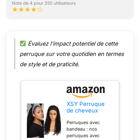
Note de 4 pour 350 utilisateurs
Évaluez l’impact potentiel de cette
perruque sur votre quotidien en termes
de style et de praticité.
XSY Perruque
de cheveux
humains
Perruques avec
brésiliens
bandeau : nos
vierges ondulés
perruques avec
avec bandeau