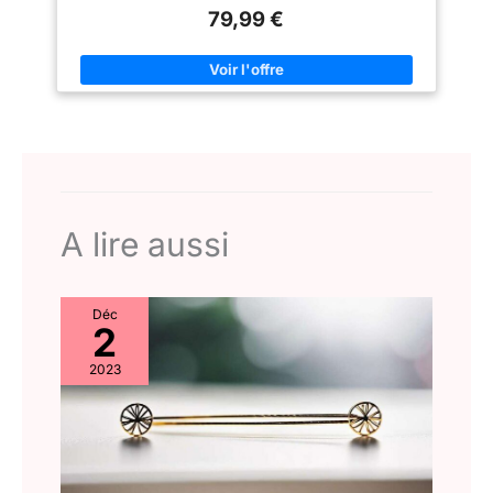
hair avec 6,35 cm de lace top fine et respirante, assure un
Emballage et service : 1
le cuir chevelu. Excellent
79,99 €
confort toute la journée et un effet ultra naturel. Facile à Porter –
perruque Lace Front, 1 bonnet
service intime : Nous avons une
Perruque femme naturelle sans colle idéale pour débutants,
de perruque et 1 cils 3D en
équipe après-vente
pas besoin de colle ni de rendez-vous au salon. Enfilez
cadeau, 1 pièce joliment
professionnelle, si vous avez
simplement la perruque cheveux humain sans colle en
emballée.
des questions nos perruques
quelques minutes et sortez. Taille de Bonnet Réglable – Filet
frontales en dentelle ondulée
élastique confortable, taille ajustable 53–58 cm (21–23
cheveux naturels humains, nous
pouces), avec 2 peignes intégrés et des sangles réglables,
résoudrons pour vous à temps.
pour un maintien sûr et wig glueless. Style Polyvalent – Cette
perruque femme naturelle courte ondulée en cheveux humains
peut être lissée, bouclée, teinte ou décolorée. Elle permet de
créer différentes ondulations et couleurs selon vos envies,
pour changer facilement de coiffure
A lire aussi
Déc
2
2023