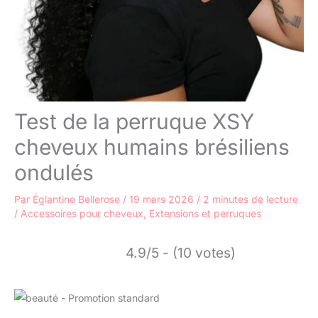
Test de la perruque XSY
cheveux humains brésiliens
ondulés
Par
Églantine Bellerose
/
19 mars 2026
/
2 minutes de lecture
/
Accessoires pour cheveux
,
Extensions et perruques
4.9/5 - (10 votes)