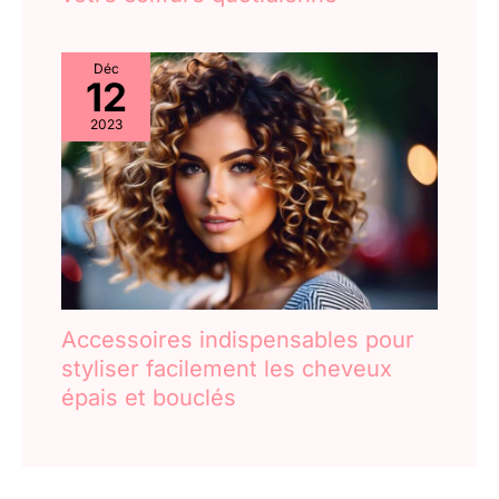
Déc
12
2023
Accessoires indispensables pour
styliser facilement les cheveux
épais et bouclés