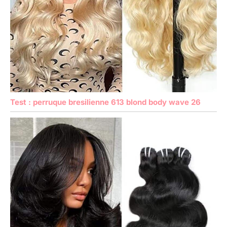
Test : perruque bresilienne 613 blond body wave 26