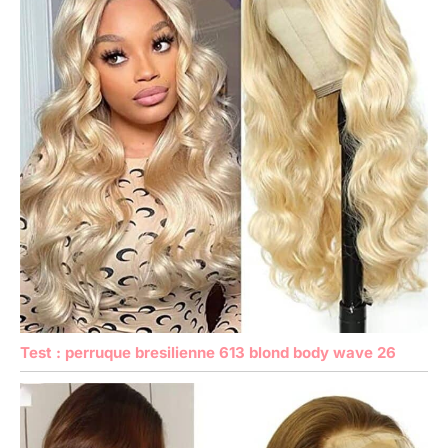
Test : perruque bresilienne 613 blond body wave 26