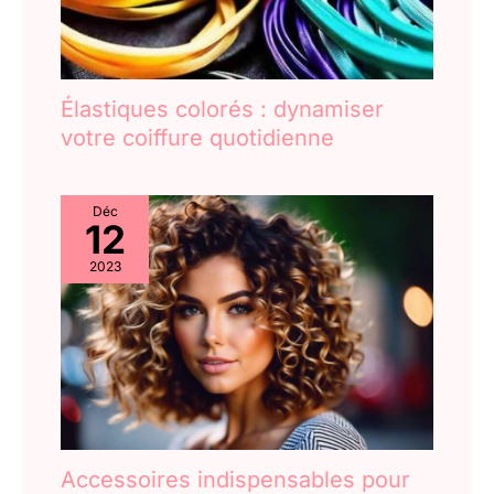
Élastiques colorés : dynamiser
votre coiffure quotidienne
Déc
12
2023
Accessoires indispensables pour