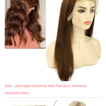
Avis : perruque Larafona Hair full lace, cheveux
naturels remy