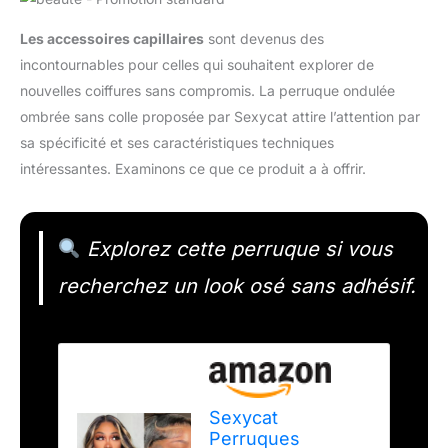
Les accessoires capillaires
sont devenus des
incontournables pour celles qui souhaitent explorer de
nouvelles coiffures sans compromis. La perruque ondulée
ombrée sans colle proposée par Sexycat attire l’attention par
sa spécificité et ses caractéristiques techniques
intéressantes. Examinons ce que ce produit a à offrir.
Explorez cette perruque si vous
recherchez un look osé sans adhésif.
Sexycat
Perruques