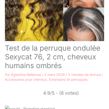
Test de la perruque ondulée
Sexycat 76, 2 cm, cheveux
humains ombrés
Par
Églantine Bellerose
/
2 mars 2026
/
3 minutes de lecture
/
Accessoires pour cheveux
,
Extensions et perruques
4.9/5 - (8 votes)