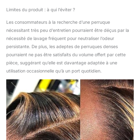
élastiques et 3 peignes,
Limites du produit : à qui l’éviter ?
faciles à régler,
confortables, durables
Les consommateurs à la recherche d’une perruque
et parfaitement
nécessitant très peu d’entretien pourraient être déçus par la
assorties à la tête.
Qualité supérieure : la
nécessité de lavage fréquent pour neutraliser l’odeur
perruque de cheveux
persistante. De plus, les adeptes de perruques denses
humains ondulés
pourraient ne pas être satisfaits du volume offert par cette
#1B/27 de couleur
pièce, suggérant qu’elle est davantage adaptée à une
ombrée peut faire une
queue de cheval haute
utilisation occasionnelle qu’à un port quotidien.
et un chignon. Vous
pouvez porter nos
perruques de cheveux
humains lors de
mariages, réunions de
famille et d'amis,
cérémonies de remise
de diplôme ou partout
où vous en avez
besoin. Perruques pour