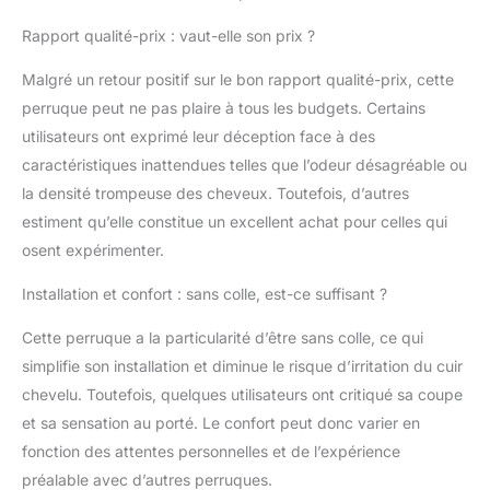
nœuds décolorés
invisibles, s'adapte
Rapport qualité-prix : vaut-elle son prix ?
bien à toutes les
couleurs de peau.
Malgré un retour positif sur le bon rapport qualité-prix, cette
Perruque de cheveux
perruque peut ne pas plaire à tous les budgets. Certains
humains de densité de
utilisateurs ont exprimé leur déception face à des
150 %, pleine et
épaisse, fidèle à la
caractéristiques inattendues telles que l’odeur désagréable ou
longueur et à la
la densité trompeuse des cheveux. Toutefois, d’autres
densité. Sans odeur,
estiment qu’elle constitue un excellent achat pour celles qui
sans perte, sans
osent expérimenter.
nœuds. Peuvent être
teints, décolorés,
Installation et confort : sans colle, est-ce suffisant ?
préparés, lissés et
recoiffés.
Cette perruque a la particularité d’être sans colle, ce qui
Caractéristiques de la
simplifie son installation et diminue le risque d’irritation du cuir
perruque : bonnet de
taille moyenne (54 à 57
chevelu. Toutefois, quelques utilisateurs ont critiqué sa coupe
cm de circonférence),
et sa sensation au porté. Le confort peut donc varier en
perruques de cheveux
fonction des attentes personnelles et de l’expérience
humains sans colle
préalable avec d’autres perruques.
avec sangles