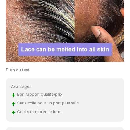
femme : les cheveux
ont été stérilisés,
n'hésitez pas à les
utiliser. Convient pour
le quotidien, les
vacances, les
anniversaires, les
mariages, les fêtes,
c'est un bon cadeau
pour les filles, les
amies, les amoureux, la
famille.
Bilan du test
Avantages
+
Bon rapport qualité/prix
+
Sans colle pour un port plus sain
+
Couleur ombrée unique