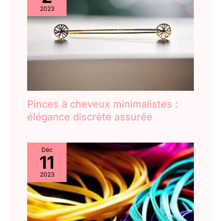
c'est un bon cadeau
2023
pour les filles, les
amies, les amoureux,
la famille.
Pinces à cheveux minimalistes :
élégance discrète assurée
Déc
11
2023