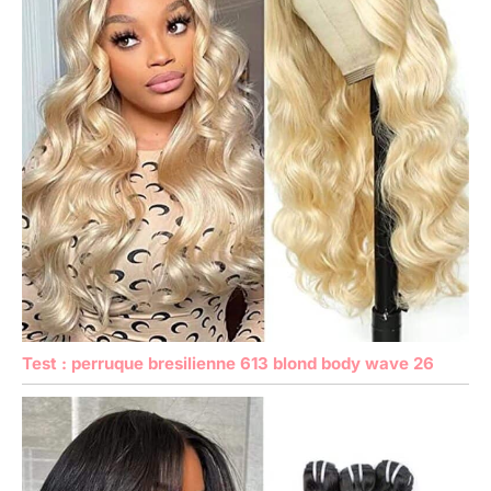
Test : perruque bresilienne 613 blond body wave 26