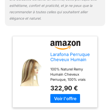
couleur de cheveux et un
esthétisme, confort et praticité, et je ne peux que la
nouveau style en une
recommander à toutes celles qui souhaitent allier
seconde, sans nuire à
vos vrais cheveux.
élégance et naturel.
Larafona Perruque
Cheveux Humain
Blond/Brun Brazilian
100% Naturel Remy
Hair Remy Full Lace
Humain Cheveux
Wig Naturel
Perruque, 100% vrais
Cheveux avec Baby
cheveux humains,
Hair 130% Density
322,90 €
cheveux vierges remy,
22inch/55cm
doux et lisses, non
enchevêtrés. Peut être
bouclé, repassé à plat ou