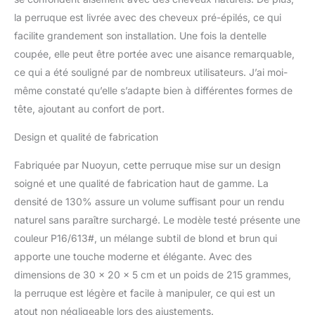
propre éclat. Full lace
la perruque est livrée avec des cheveux pré-épilés, ce qui
wig. La lace transparente
peut bien s’adapter à
facilite grandement son installation. Une fois la dentelle
toutes les peaux,
coupée, elle peut être portée avec une aisance remarquable,
indétectable et
ce qui a été souligné par de nombreux utilisateurs. J’ai moi-
respirante. La racine
même constaté qu’elle s’adapte bien à différentes formes de
naturelle des cheveux
donne un aspect
tête, ajoutant au confort de port.
authentique. Taille de la
cap: taille moyenne,
Design et qualité de fabrication
circonférence de la tête
Fabriquée par Nuoyun, cette perruque mise sur un design
de 22,5 pouces,
convient à la plupart des
soigné et une qualité de fabrication haut de gamme. La
têtes. Avec trois peignes
densité de 130% assure un volume suffisant pour un rendu
et deux sangles à
naturel sans paraître surchargé. Le modèle testé présente une
l’arrière, la taille du
couleur P16/613#, un mélange subtil de blond et brun qui
bonnet de perruque peut
être plus petite. Lace wig
apporte une touche moderne et élégante. Avec des
est un bon choix pour la
dimensions de 30 x 20 x 5 cm et un poids de 215 grammes,
perte de cheveux, vous
la perruque est légère et facile à manipuler, ce qui est un
donnant une nouvelle
atout non négligeable lors des ajustements.
couleur de cheveux et un