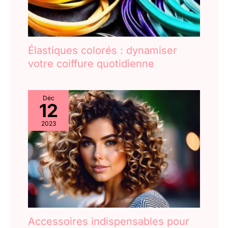
Élastiques colorés : dynamiser
votre coiffure quotidienne
Déc
12
2023
Accessoires indispensables pour