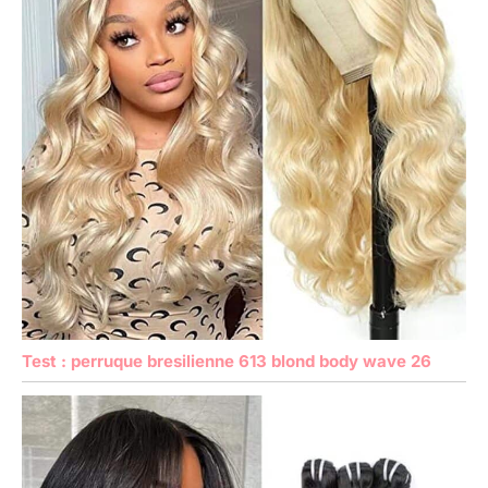
Test : perruque bresilienne 613 blond body wave 26