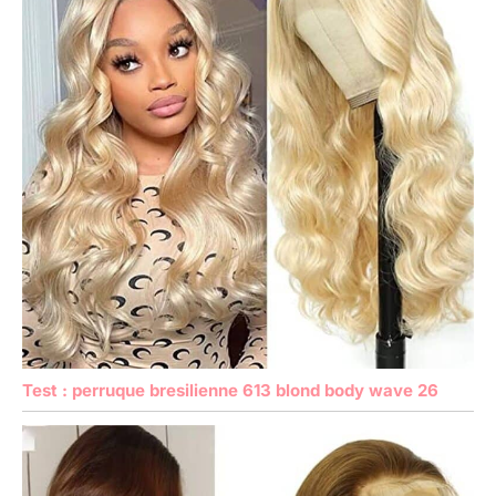
Test : perruque bresilienne 613 blond body wave 26