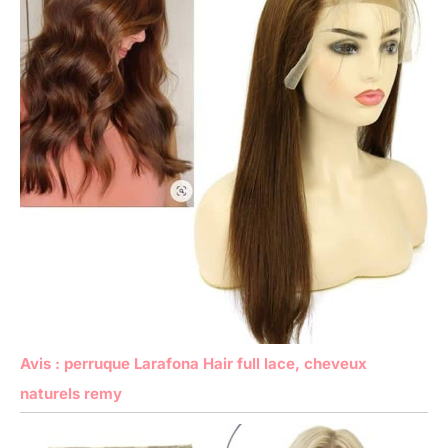
Avis : perruque Larafona Hair full lace, cheveux
naturels remy