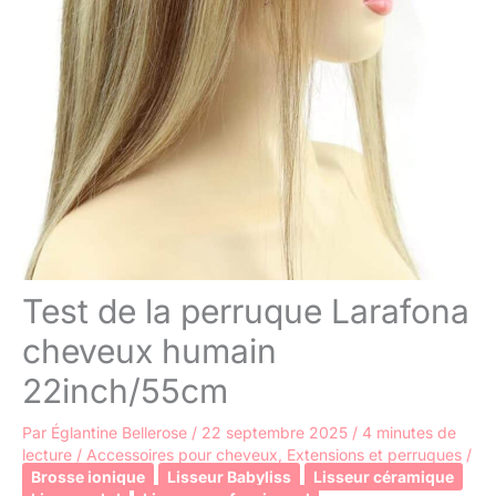
Test de la perruque Larafona
cheveux humain
22inch/55cm
Par
Églantine Bellerose
/
22 septembre 2025
/
4 minutes de
lecture
/
Accessoires pour cheveux
,
Extensions et perruques
/
Brosse ionique
Lisseur Babyliss
Lisseur céramique