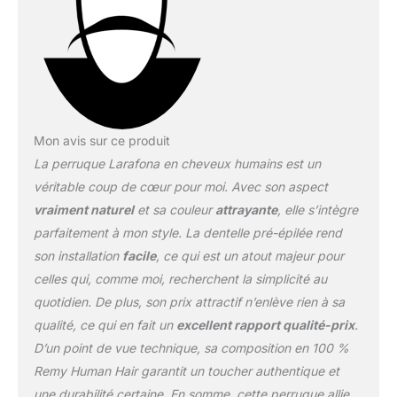
propre éclat. Full lace
wig. La lace transparente
peut bien s’adapter à
toutes les peaux,
indétectable et
respirante. La racine
naturelle des cheveux
Mon avis sur ce produit
donne un aspect
La perruque Larafona en cheveux humains est un
authentique. Taille de la
cap: taille moyenne,
véritable coup de cœur pour moi. Avec son aspect
circonférence de la tête
vraiment naturel
et sa couleur
attrayante
, elle s’intègre
de 22,5 pouces,
parfaitement à mon style. La dentelle pré-épilée rend
convient à la plupart des
son installation
facile
, ce qui est un atout majeur pour
têtes. Avec trois peignes
et deux sangles à
celles qui, comme moi, recherchent la simplicité au
l’arrière, la taille du
quotidien. De plus, son prix attractif n’enlève rien à sa
bonnet de perruque peut
qualité, ce qui en fait un
excellent rapport qualité-prix
.
être plus petite. Lace wig
D’un point de vue technique, sa composition en 100 %
est un bon choix pour la
perte de cheveux, vous
Remy Human Hair garantit un toucher authentique et
donnant une nouvelle
une durabilité certaine. En somme, cette perruque allie