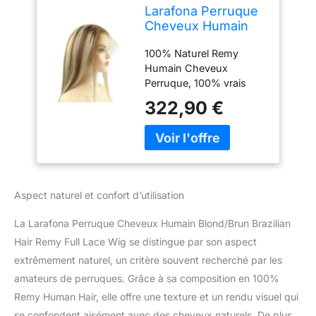
Larafona Perruque
Cheveux Humain
Blond/Brun Brazilian
100% Naturel Remy
Hair Remy Full Lace
Humain Cheveux
Wig Naturel
Perruque, 100% vrais
Cheveux avec Baby
cheveux humains,
Hair 130% Density
322,90 €
cheveux vierges remy,
22inch/55cm
doux et lisses, non
enchevêtrés. Peut être
bouclé, repassé à plat ou
lavé. Couleur des
cheveux : P16/613#.
Aspect naturel et confort d’utilisation
Densité : 130%. Les
cheveux sont joliment
La Larafona Perruque Cheveux Humain Blond/Brun Brazilian
colorés, comme le
Hair Remy Full Lace Wig se distingue par son aspect
montre la photo.
extrêmement naturel, un critère souvent recherché par les
Différent des cheveux
synthétiques, les
amateurs de perruques. Grâce à sa composition en 100%
cheveux humains
Remy Human Hair, elle offre une texture et un rendu visuel qui
colorés montrent leur
se confondent aisément avec des cheveux naturels. De plus,