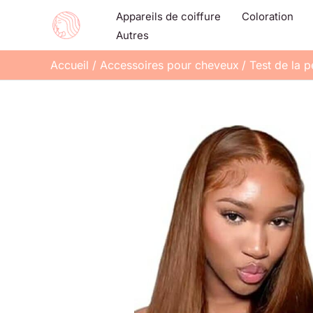
Aller
Appareils de coiffure
Coloration
au
Autres
contenu
Accueil
Accessoires pour cheveux
Test de la 