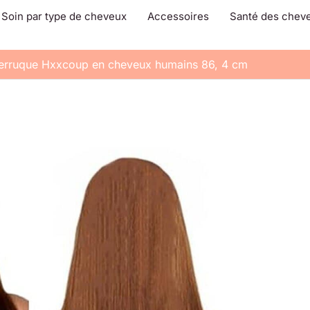
Soin par type de cheveux
Accessoires
Santé des chev
perruque Hxxcoup en cheveux humains 86, 4 cm