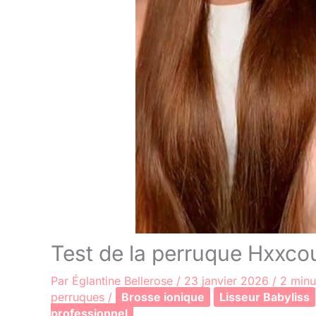
Test de la perruque Hxxc
Par
Églantine Bellerose
/
23 janvier 2026
/
2 minu
perruques
/
Brosse ionique
Lisseur Babyliss
professionnel