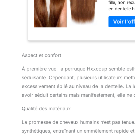
fille, non re
en dentelle 
sujettes aux
dentelle suis
réglables. R
besoin d'un 
personnel qu
trop clairs.
Perruque de 
Aspect et confort
qui peut mett
design halo d
À première vue, la perruque Hxxcoup semble est
très naturell
séduisante. Cependant, plusieurs utilisateurs mette
la bonne coul
pour le trava
excessivement épilé au niveau de la dentelle. La
cadeaux à des
avoir séduit certains mais manifestement, elle 
réglables qui
ajuster, adap
Qualité des matériaux
vous avez de
question.
La promesse de cheveux humains n’est pas tenue.
synthétiques, entraînant un emmêlement rapide et 