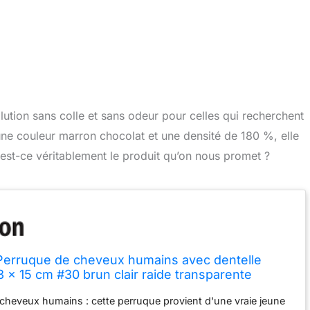
tion sans colle et sans odeur pour celles qui recherchent
ne couleur marron chocolat et une densité de 180 %, elle
 est-ce véritablement le produit qu’on nous promet ?
erruque de cheveux humains avec dentelle
3 x 15 cm #30 brun clair raide transparente
80 % vrais cheveux brésiliens vierges Remy avec
cheveux humains : cette perruque provient d'une vraie jeune
cheveux naturelle 86,4 cm