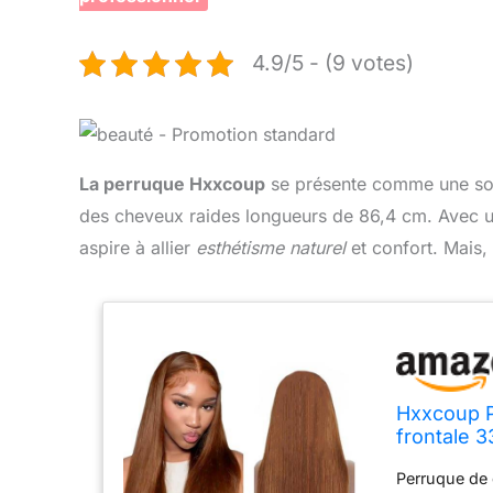
4.9/5 - (9 votes)
La perruque Hxxcoup
se présente comme une solu
des cheveux raides longueurs de 86,4 cm. Avec u
aspire à allier
esthétisme naturel
et confort. Mais,
Hxxcoup P
frontale 3
densité 1
Perruque de 
ligne de 