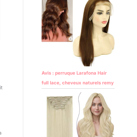
Avis : perruque Larafona Hair
full lace, cheveux naturels remy
it
a