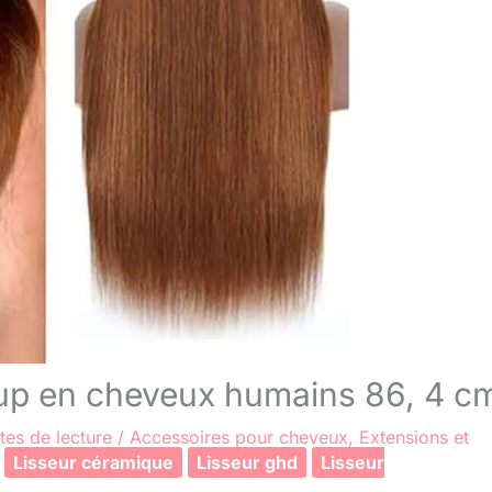
oup en cheveux humains 86, 4 c
tes de lecture
/
Accessoires pour cheveux
,
Extensions et
Lisseur céramique
Lisseur ghd
Lisseur