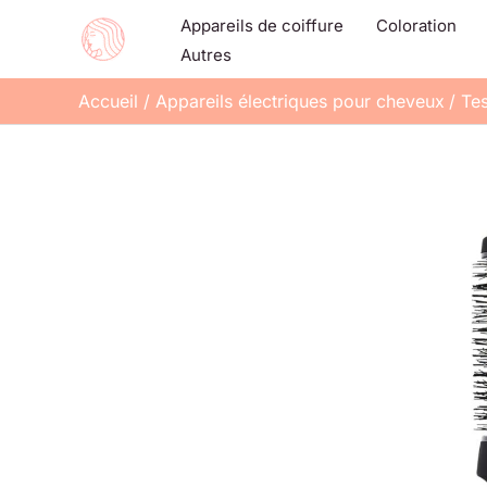
Aller
Appareils de coiffure
Coloration
au
Autres
contenu
Accueil
Appareils électriques pour cheveux
Te