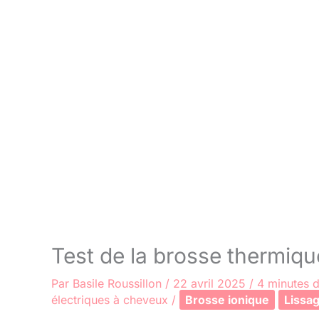
Test de la brosse thermiq
Par
Basile Roussillon
/
22 avril 2025
/
4 minutes d
électriques à cheveux
/
Brosse ionique
Lissa