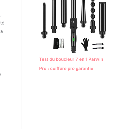
,
té
la
Test du boucleur 7 en 1 Parwin
Pro : coiffure pro garantie
s