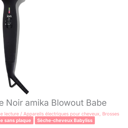
ue Noir amika Blowout Babe
e lecture
/
Appareils électriques pour cheveux
,
Brosses
ge sans plaque
Sèche-cheveux Babyliss