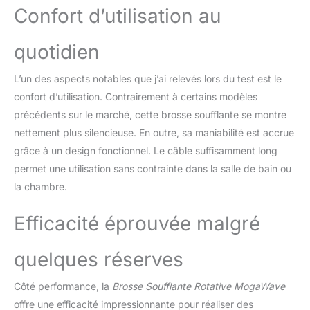
Confort d’utilisation au
longs et longs pour un
résultat soigné à la
maison ou en
quotidien
déplacement Brosse
Chauffante Rotative 2-
L’un des aspects notables que j’ai relevés lors du test est le
en-1 Pour Un Styling
confort d’utilisation. Contrairement à certains modèles
Polyvalent : La VGR 480
brosse soufflante
précédents sur le marché, cette brosse soufflante se montre
rotative dans un seul
nettement plus silencieuse. En outre, sa maniabilité est accrue
appareil pratique pour un
grâce à un design fonctionnel. Le câble suffisamment long
coiffage facile au
permet une utilisation sans contrainte dans la salle de bain ou
quotidien. Grâce à ses
deux embouts
la chambre.
interchangeables de 32
mm et 50 mm, cette
Efficacité éprouvée malgré
brosse brushing
chauffante convient
quelques réserves
parfaitement pour créer
du volume, lisser les
Côté performance, la
Brosse Soufflante Rotative MogaWave
cheveux, former des
ondulations naturelles ou
offre une efficacité impressionnante pour réaliser des