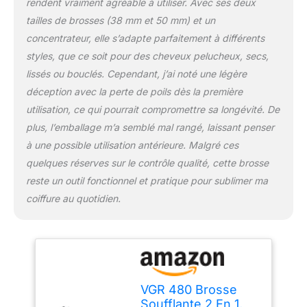
rendent vraiment agréable à utiliser. Avec ses deux
quotidien. Grâce à ses
tailles de brosses (38 mm et 50 mm) et un
deux embouts
concentrateur, elle s’adapte parfaitement à différents
interchangeables de 32
mm et 50 mm, cette
styles, que ce soit pour des cheveux pelucheux, secs,
brosse brushing
lissés ou bouclés. Cependant, j’ai noté une légère
chauffante convient
déception avec la perte de poils dès la première
parfaitement pour créer
utilisation, ce qui pourrait compromettre sa longévité. De
du volume, lisser les
cheveux, former des
plus, l’emballage m’a semblé mal rangé, laissant penser
ondulations naturelles ou
à une possible utilisation antérieure. Malgré ces
des boucles définies.
quelques réserves sur le contrôle qualité, cette brosse
Cette brosse rotative
reste un outil fonctionnel et pratique pour sublimer ma
cheveux s’adapte aux
cheveux courts, mi-
coiffure au quotidien.
longs et longs pour un
résultat soigné à la
maison ou en
déplacement Plusieurs
Réglages De
Température Pour Un
VGR 480 Brosse
Contrôle Personnalisé :
Soufflante 2 En 1,