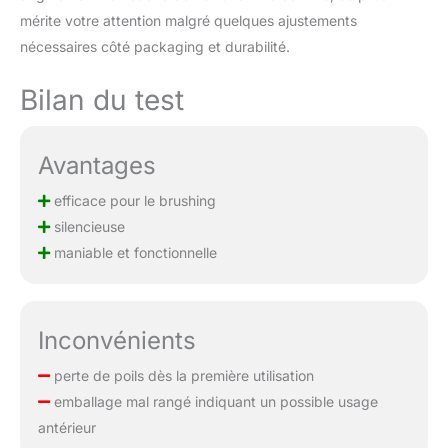
température. Cette
mérite votre attention malgré quelques ajustements
brosse seche cheveux
nécessaires côté packaging et durabilité.
permet un résultat lisse
et soigné et fonctionne
Bilan du test
idéalement comme
seche cheveux brosse
pour différents besoins
Avantages
de coiffage quotidiens
brosse séchante lissante
efficace pour le brushing
brosse chauffante
brushes brosse
silencieuse
chauffante cheveux hair
maniable et fonctionnelle
dryer brush brosse
soufflante calor brosse
ronde chauffante brosse
cheveux soufflante blow
Inconvénients
dryer seche cheveux
brosse rotative brosse
perte de poils dès la première utilisation
chauffante cheveux
emballage mal rangé indiquant un possible usage
crepus
antérieur