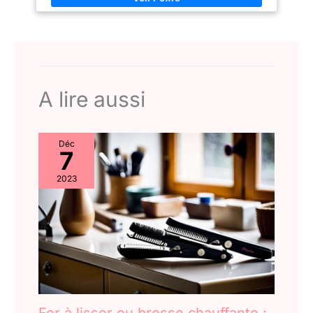
capillaire. Cette brosse
thermique convient aussi
bien aux cheveux fins
qu’aux cheveux plus
épais et complète
parfaitement les brosses
A lire aussi
électriques et soufflantes
modernes pour un
coiffage polyvalent
Moteur Puissant Avec
Déc
7
Séchage Rapide : Le
moteur DC performant
2023
de 1000 à 1200 W génère
un flux d’air régulier pour
sécher et coiffer
efficacement les
cheveux. Pour des
boucles ou ondulations
longue tenue, il est
recommandé d’utiliser
l’appareil sur cheveux
Fer à lisser ou brosse chauffante :