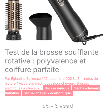
Test de la brosse soufflante
rotative : polyvalence et
coiffure parfaite
Par
Églantine Bellerose
/
12 décembre 2024
/
3 minutes de
lecture
/
Appareils électriques pour cheveux
,
Brosses
électriques à cheveux
/
Brosse ionique
Sèche-cheveux
Babyliss
Sèche-cheveux économique
5/5 - (5 votes)