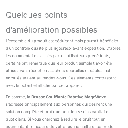
capillaire. Cette brosse
thermique convient aussi
bien aux cheveux fins
Quelques points
qu’aux cheveux plus
épais et complète
d’amélioration possibles
parfaitement les brosses
électriques et soufflantes
L’ensemble du produit est séduisant mais pourrait bénéficier
modernes pour un
d’un contrôle qualité plus rigoureux avant expédition. D’après
coiffage polyvalent
Moteur Puissant Avec
les commentaires laissés par les utilisateurs précédents,
Séchage Rapide : Le
certains ont remarqué que leur produit semblait avoir été
moteur DC performant
utilisé avant réception : sachets éparpillés et câbles mal
de 1000 à 1200 W génère
enroulés étaient au rendez-vous. Ces éléments contrastent
un flux d’air régulier pour
sécher et coiffer
avec le potentiel affiché par cet appareil.
efficacement les
cheveux. Pour des
En somme, la
Brosse Soufflante Rotative MogaWave
boucles ou ondulations
s’adresse principalement aux personnes qui désirent une
longue tenue, il est
solution complète et pratique pour leurs soins capillaires
recommandé d’utiliser
quotidiens. Si vous cherchez à réduire le bruit tout en
l’appareil sur cheveux
presque secs à basse
augmentant l’efficacité de votre routine coiffure, ce produit