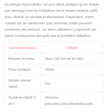
des boucles définies.
brushings impeccables. Un avis client souligne qu’un simple
Cette brosse rotative
pré-séchage suivi de l’utilisation de la brosse rotative suffit
cheveux s’adapte aux
pour obtenir un résultat professionnel. Cependant, notre
cheveux courts, mi-
longs et longs pour un
conseil est de mentionner que certaines unités peuvent
résultat soigné à la
présenter des défauts : un autre utilisateur a rapporté une
maison ou en
perte conséquente des poils dès la première utilisation.
déplacement Plusieurs
Réglages De
Température Pour Un
Caractéristiques
Détails
Contrôle Personnalisé :
Avec quatre modes –
Brosses fournies
Deux (38 mm et 50 mm)
arrêt, air froid, niveau I et
niveau II – la température
Pays d’origine
Chine
peut être ajustée selon le
type de cheveux et le
Niveau sonore
résultat souhaité.
Oui
réduit
L’association d’air chaud
et d’air froid aide à fixer la
Système rotatif 3
Cheveux
coiffure tout en
respectant la fibre
en 1
pelucheux/secs/lissés/bouclés