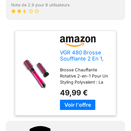
Note de 2.9 pour 8 utilisateurs
VGR 480 Brosse
Soufflante 2 En 1,
1200W Brosse
Brosse Chauffante
Chauffante
Rotative 2-en-1 Pour Un
Rotative, Rouge
Styling Polyvalent : La
VGR 480 brosse
49,99 €
soufflante rotative dans
un seul appareil pratique
pour un coiffage facile au
quotidien. Grâce à ses
deux embouts
interchangeables de 32