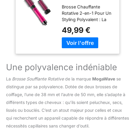
1200W Brosse
Brosse Chauffante
Chauffante
Rotative 2-en-1 Pour Un
Rotative, Rouge
Styling Polyvalent : La
VGR 480 brosse
49,99 €
soufflante rotative dans
un seul appareil pratique
pour un coiffage facile au
quotidien. Grâce à ses
deux embouts
interchangeables de 32
Une polyvalence indéniable
mm et 50 mm, cette
brosse brushing
La
Brosse Soufflante Rotative
de la marque
MogaWave
se
chauffante convient
distingue par sa polyvalence. Dotée de deux brosses de
parfaitement pour créer
coiffage, l’une de 38 mm et l’autre de 50 mm, elle s’adapte à
du volume, lisser les
cheveux, former des
différents types de cheveux : qu’ils soient pelucheux, secs,
ondulations naturelles ou
lissés ou bouclés. C’est un atout majeur pour celles et ceux
des boucles définies.
qui recherchent un appareil capable de répondre à différentes
Cette brosse rotative
nécessités capillaires sans changer d’outil.
cheveux s’adapte aux
cheveux courts, mi-