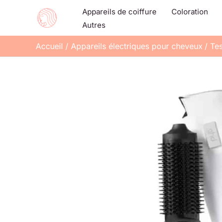
Aller
Appareils de coiffure
Coloration
au
Autres
contenu
Accueil
Appareils électriques pour cheveux
Tes