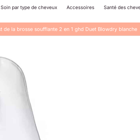
Soin par type de cheveux
Accessoires
Santé des chev
t de la brosse soufflante 2 en 1 ghd Duet Blowdry blanche