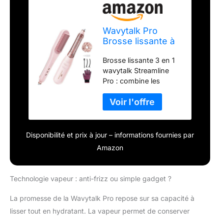
Wavytalk Pro
Brosse lissante à
vapeur Steamline
Brosse lissante 3 en 1
Pro 3 en 1, brosse
wavytalk Streamline
lissante à vapeur,
Pro : combine les
réduit les
fonctions d'un lisseur,
dommages,
d'un peigne et d'un
nourrit les
soin à la vapeur des
cheveux et
cheveux, vous
accélère le lissage
permettant de garder
Disponibilité et prix à jour – informations fournies par
sans effort moins de
Amazon
dommages, des
cheveux doux et
brillants pendant votre
Technologie vapeur : anti-frizz ou simple gadget ?
routine quotidienne de
toilettage. Dites adieu
La promesse de la Wavytalk Pro repose sur sa capacité à
aux séances de
lisser tout en hydratant. La vapeur permet de conserver
brossage prolongées