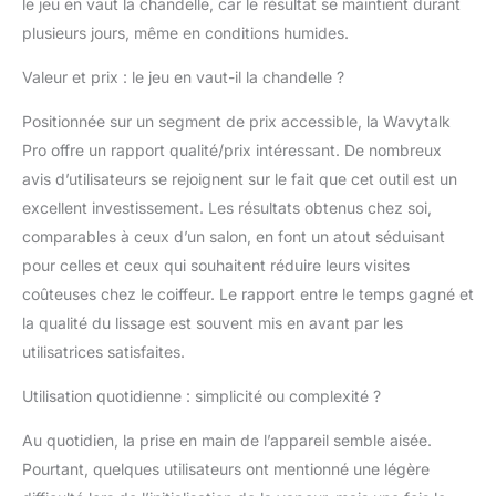
vitesse de 0,5 ml/min
le jeu en vaut la chandelle, car le résultat se maintient durant
par intermittence. La
plusieurs jours, même en conditions humides.
visibilité de la vapeur
est relativement faible,
Valeur et prix : le jeu en vaut-il la chandelle ?
mais nourrit en
profondeur chaque
Positionnée sur un segment de prix accessible, la Wavytalk
mèche de cheveux,
Pro offre un rapport qualité/prix intéressant. De nombreux
fournissant l'humidité
avis d’utilisateurs se rejoignent sur le fait que cet outil est un
nécessaire pour éviter
excellent investissement. Les résultats obtenus chez soi,
les frisottis et améliorer
la brillance. Lissage
comparables à ceux d’un salon, en font un atout séduisant
plus rapide : cette
pour celles et ceux qui souhaitent réduire leurs visites
brosse à vapeur
coûteuses chez le coiffeur. Le rapport entre le temps gagné et
chaude atteint sa
la qualité du lissage est souvent mis en avant par les
température optimale
utilisatrices satisfaites.
en seulement 30
secondes. Terminer les
Utilisation quotidienne : simplicité ou complexité ?
trois étapes principales
de lissage, de brossage
Au quotidien, la prise en main de l’appareil semble aisée.
et d'hydratation des
cheveux ne prend que
Pourtant, quelques utilisateurs ont mentionné une légère
10 minutes. Par rapport