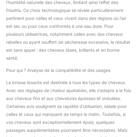
l’humidité naturelle des cheveux, limitant ainsi l’effet des
et laborieuses et
adoptez une routine
frisottis. Ce choix technologique se révèle particulièrement
innovante et efficace
pertinent pour celles et ceux vivant dans des régions où l’air
Hydratation des
est sec ou pour ceux confrontés à une eau dure. Pour
cheveux : la
plusieurs utilisatrices, notamment celles avec des cheveux
technologie « Hydro-
Infusion » de cette
rebelles ou ayant souffert de sécheresse excessive, le résultat
brosse lissante à
est sans appel : des cheveux lisses, brillants et en bonne
vapeur utilise des
santé.
ultrasons avancés et
un chauffage circulaire
Pour qui ? Analyse de la compatibilité et des usages
pour convertir les
molécules d'eau en
La brosse lissante est destinée à tous les types de cheveux.
vapeur chauffée
Avec ses réglages de chaleur ajustables, elle s’adapte à la fois
uniformément. La
aux cheveux fins et aux chevelures épaisses et ondulées.
vapeur émise par les
buses nano-brouillard
Certaines avis soulignent sa rapidité d’utilisation, idéale pour
se disperse comme
celles et ceux qui manquent de temps le matin. Toutefois, si
une vapeur semblable
vos cheveux sont exceptionnellement épais, quelques
au brouillard, libérant
passages supplémentaires pourraient être nécessaires. Mais
de la vapeur à une