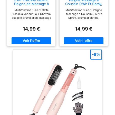
3 en 1 Brosse vapeur,
Peigne Massage à
améliore l'adhérence
Peigne de Massage à
Coussin D'Air Et Spray,
convertir les
Coussin d'Air avec Spray,
Brosse Brumisatrice, 3
sur les mèches des
molécules d'eau en
Multifonction 3-en-1: Cette
Multifonction 3-en-1: Peigne
Brosse Vapeur Lissante
en 1 Brosse Vapeur
cheveux Autres
Brosse à Vapeur Pour Cheveux
Massage à Coussin D'Air Et
vapeur chauffée
pour Cheveux, Démêlant,
cheveux, Brosses Vapeur
associe brumisation, massage
Spray, brumisation fine,
caractéristiques :
Anti-Frisottis, Brosses à
Lissante pour Cheveux,
uniformément. La
sur coussin d'air et démêlage
massage doux du cuir chevelu
Vapeur pour Cheveux,
Contrôle des frisottis,
cette brosse lissante
vapeur émise par les
doux. Versez simplement de
et démêlage sans douleur.
pour Tous Types de
pour Tous Types de
14,99 €
14,99 €
dispose de 4
l'eau ou un soin dilué dans son
Remplissez le réservoir intégré
Cheveux
Cheveux
buses nano-
réservoir intégré pour diffuser
d'eau ou de soins dilués pour
réglages de
brouillard se disperse
une brume fine lors du
vaporiser pendant le brossage,
température pour
brossage. Parfaite avec des
idéal pour les huiles
comme une vapeur
huiles ou des soins sans
essentielles ou les traitements
répondre aux
semblable au
rinçage, elle revitalise vos
sans rinçage Risottis et
besoins de différents
brouillard, libérant de
cheveux et votre cuir chevelu
démêlage: Brosse Vapeur
-8%
types de cheveux. La
pour un fini brillant et sain
Lissante pour Cheveux, le
la vapeur à une
Contrôle Démêlant Sans
réservoir de brume intégré
fonction d'arrêt
vitesse de 0,5 ml/min
Douleur: Cette 3 En 1 Brosse à
diffuse une fine vaporisation
automatique de 30
Cheveux à Coussin D'Air est
qui aide à réduire la sécheresse
par intermittence. La
dotée de dents arrondies et
et l’électricité statique, laissant
minutes garantit une
visibilité de la vapeur
d'un manche ergonomique. Elle
les cheveux plus lisses, plus
garantie de sécurité
est relativement
utilise une brume délicate pour
doux et plus faciles à coiffer au
pour vous et votre
éliminer les frisottis, rendant les
quotidien. Fonctionne sur
faible, mais nourrit en
cheveux soyeux, fluides, sans
cheveux secs mouillés Soin du
famille. En outre,
profondeur chaque
nœuds et sans aucun résidu
Cuir Chevelu & Massage:
l'appareil offre une
gras. Convenant à tous les
Transformez votre brossage
mèche de cheveux,
types de cheveux, elle offre une
quotidien en un moment de
compatibilité de
fournissant l'humidité
expérience d'utilisation des
détente avec cette Brosse
tension universelle et
nécessaire pour
plus confortables Nettoyage
Brumisatrice. Les poils doux à
est livré avec une
Rapide: Le Brosse Lissante
embout sphérique massent
éviter les frisottis et
Vapeur coussin rétractable
doucement le cuir chevelu,