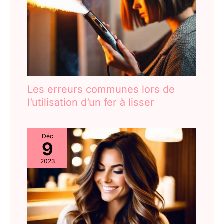
automatique de 30
minutes garantit une
garantie de sécurité
pour vous et votre
famille. En outre,
l'appareil offre une
compatibilité de
tension universelle et
Les erreurs communes lors de
est livré avec une
l’utilisation d’un fer à lisser
variété d'accessoires
Déc
9
2023