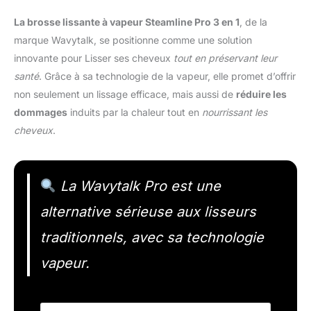
La brosse lissante à vapeur Steamline Pro 3 en 1
, de la
marque Wavytalk, se positionne comme une solution
innovante pour Lisser ses cheveux
tout en préservant leur
santé
. Grâce à sa technologie de la vapeur, elle promet d’offrir
non seulement un lissage efficace, mais aussi de
réduire les
dommages
induits par la chaleur tout en
nourrissant les
cheveux
.
La Wavytalk Pro est une
alternative sérieuse aux lisseurs
traditionnels, avec sa technologie
vapeur.