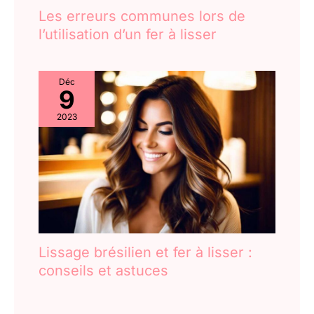
Les erreurs communes lors de
l’utilisation d’un fer à lisser
Déc
9
2023
Lissage brésilien et fer à lisser :
conseils et astuces