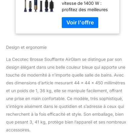
vitesse de 1400 W :
CeramicCare 14in1
profitez des meilleures
AirGlisse Bleu.
performances de votre
Brosse Chauffante
styler grâce au moteur
1400W, Moteur
numérique sans balai à
Numérique,
haute vitesse de 10 000
Éliminateur de
tr/min, qui vous permet
Frisottis, 3
Design et ergonomie
de coiffer vos cheveux
Températures
en un rien de temps.
La Cecotec Brosse Soufflante AirGlam se distingue par son
Technologie Coanda :
l'air du styler suit la
design élégant dans une belle couleur bleue qui apporte une
surface des deux
touche de modernité à n’importe quelle salle de bains. Avec
rouleaux de bouclage,
des dimensions d’article mesurant 44 x 44 x 450 millimètres
enveloppant les cheveux
et un poids de 1, 36 kg, elle se manipule facilement, offrant
autour du styler et créant
des boucles parfaites
une prise en main confortable. Ce modèle, très sophistiqué,
sans effort. Le styler est
s’intègre aisément dans le quotidien et s’adresse à ceux qui
équipé de têtes
recherchent à la fois efficacité et style. Son emballage, bien
recouvertes de
que pesant 3, 41 kg, protège bien l’appareil et ses nombreux
céramique et de kératine
accessoires.
qui gardent les cheveux