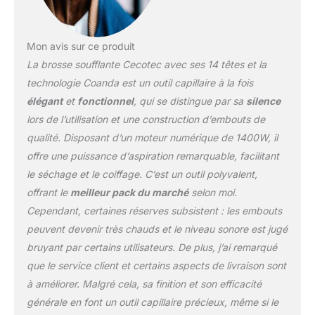
céramique et de kératine
qui gardent les cheveux
sains et brillants, leur
donnant force et
Mon avis sur ce produit
élasticité. Évitez de
La brosse soufflante Cecotec avec ses 14 têtes et la
surchauffer vos cheveux
technologie Coanda est un outil capillaire à la fois
et protégez-les à tout
élégant
et
fonctionnel
, qui se distingue par sa
silence
moment grâce au
contrôle intelligent de la
lors de l’utilisation et une construction d’embouts de
chaleur. Prenez soin de
qualité. Disposant d’un moteur numérique de 1400W, il
vos cheveux en
offre une puissance d’aspiration remarquable, facilitant
choisissant la
le séchage et le coiffage. C’est un outil polyvalent,
température qui leur
offrant le
meilleur pack du marché
selon moi.
convient le mieux grâce
aux 3 réglages de
Cependant, certaines réserves subsistent : les embouts
température. Réglez le
peuvent devenir très chauds et le niveau sonore est jugé
flux d'air de votre styler
bruyant par certains utilisateurs. De plus, j’ai remarqué
grâce aux 3 vitesses. La
que le service client et certains aspects de livraison sont
fonction air froid permet
de fixer et de sceller
à améliorer. Malgré cela, sa finition et son efficacité
n'importe quelle coiffure.
générale en font un outil capillaire précieux, même si le
Avec ses multiples