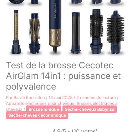
Test de la brosse Cecotec
AirGlam 14in1 : puissance et
polyvalence
Par
Basile Roussillon
/
14 mai 2025
/
4 minutes de lecture
/
Appareils électriques pour cheveux
,
Brosses électriques à
cheveux
/
Brosse ionique
Sèche-cheveux Babyliss
Sèche-cheveux économique
4.9/5 - (10 votes)