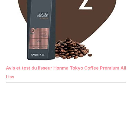
Avis et test du lisseur Honma Tokyo Coffee Premium All
Liss