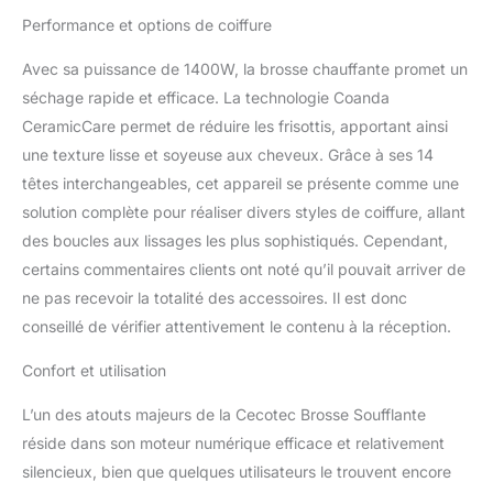
sains et brillants, leur
Performance et options de coiffure
donnant force et
élasticité. Évitez de
Avec sa puissance de 1400W, la brosse chauffante promet un
surchauffer vos cheveux
et protégez-les à tout
séchage rapide et efficace. La technologie Coanda
moment grâce au
CeramicCare permet de réduire les frisottis, apportant ainsi
contrôle intelligent de la
une texture lisse et soyeuse aux cheveux. Grâce à ses 14
chaleur. Prenez soin de
têtes interchangeables, cet appareil se présente comme une
vos cheveux en
solution complète pour réaliser divers styles de coiffure, allant
choisissant la
température qui leur
des boucles aux lissages les plus sophistiqués. Cependant,
convient le mieux grâce
certains commentaires clients ont noté qu’il pouvait arriver de
aux 3 réglages de
ne pas recevoir la totalité des accessoires. Il est donc
température. Réglez le
conseillé de vérifier attentivement le contenu à la réception.
flux d'air de votre styler
grâce aux 3 vitesses. La
Confort et utilisation
fonction air froid permet
de fixer et de sceller
L’un des atouts majeurs de la Cecotec Brosse Soufflante
n'importe quelle coiffure.
réside dans son moteur numérique efficace et relativement
Avec ses multiples
finitions haut de gamme,
silencieux, bien que quelques utilisateurs le trouvent encore
le styler vous surprendra