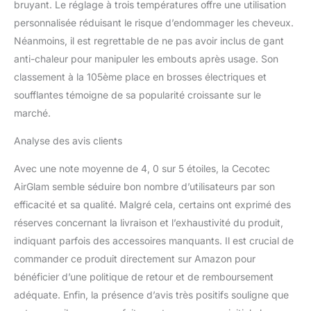
bruyant. Le réglage à trois températures offre une utilisation
tant par ses résultats
personnalisée réduisant le risque d’endommager les cheveux.
que par son design. En
Néanmoins, il est regrettable de ne pas avoir inclus de gant
appuyant sur le bouton
de température pendant
anti-chaleur pour manipuler les embouts après usage. Son
quelques secondes
classement à la 105ème place en brosses électriques et
après avoir éteint votre
soufflantes témoigne de sa popularité croissante sur le
styler, vous activez
marché.
l'option de nettoyage,
grâce à laquelle de l'air
Analyse des avis clients
est soufflé à travers le
filtre pour expulser
Avec une note moyenne de 4, 0 sur 5 étoiles, la Cecotec
toutes les saletés
AirGlam semble séduire bon nombre d’utilisateurs par son
piégées. Il est livré avec
un étui de rangement en
efficacité et sa qualité. Malgré cela, certains ont exprimé des
cuir pour faciliter le
réserves concernant la livraison et l’exhaustivité du produit,
rangement des têtes.
indiquant parfois des accessoires manquants. Il est crucial de
commander ce produit directement sur Amazon pour
bénéficier d’une politique de retour et de remboursement
adéquate. Enfin, la présence d’avis très positifs souligne que