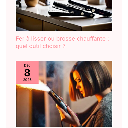
Fer à lisser ou brosse chauffante :
quel outil choisir ?
Déc
8
2023