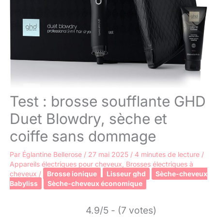
Test : brosse soufflante GHD
Duet Blowdry, sèche et
coiffe sans dommage
Par
Églantine Bellerose
/
27 mai 2025
/
4 minutes de lecture
/
Appareils électriques pour cheveux
,
Brosses électriques à
cheveux
/
Brosse ionique
Lisseur ghd
Sèche-cheveux
Babyliss
Sèche-cheveux économique
4.9/5 - (7 votes)