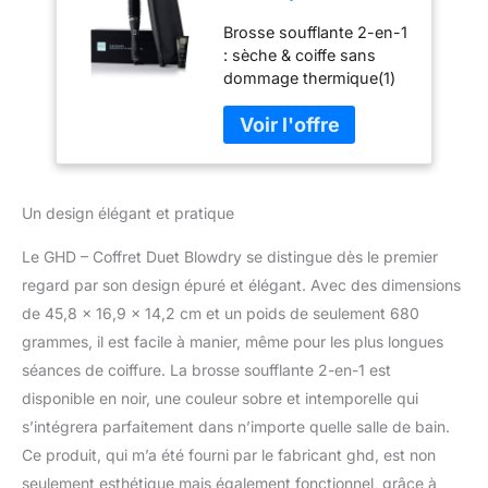
Soufflante
Brosse soufflante 2-en-1
Professionnelle 2-
: sèche & coiffe sans
en-1 (Noir), Crème
dommage thermique(1)
Volume Brushing &
avec 3x plus de
Pochette incluses.
volume(2), sans
Sèche & Coiffe
frisottis(3) et 50% de
sans dommage
brillance en plus(4).
thermique.
Technologie innovante
Brushings sur Tous
Un design élégant et pratique
Heat-Air Xchange :
types Cheveux
combinaison du flux d'air
Le GHD – Coffret Duet Blowdry se distingue dès le premier
contrôlé, de la surface et
des picots anti-accrocs
regard par son design épuré et élégant. Avec des dimensions
chauffants à la
de 45,8 x 16,9 x 14,2 cm et un poids de seulement 680
température optimale de
grammes, il est facile à manier, même pour les plus longues
coiffage basse de 120°C.
séances de coiffure. La brosse soufflante 2-en-1 est
Chaleur mesurée 400
fois par seconde pour
disponible en noir, une couleur sobre et intemporelle qui
assurer un maintien
s’intégrera parfaitement dans n’importe quelle salle de bain.
constant de la
Ce produit, qui m’a été fourni par le fabricant ghd, est non
température idéale et
seulement esthétique mais également fonctionnel, grâce à