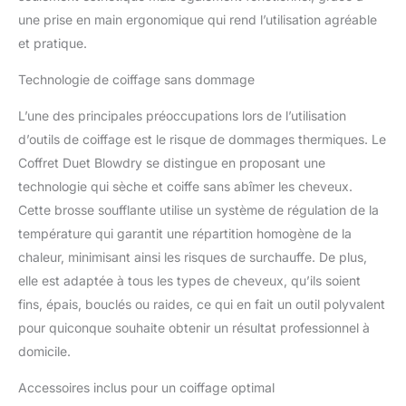
ainsi permettre un
une prise en main ergonomique qui rend l’utilisation agréable
brushing professionnel à
la maison. ghd duet
et pratique.
blowdry consomme 40%
d'énergie en moins, vs
Technologie de coiffage sans dommage
un sèche-cheveux ghd
avec une brosse, en
L’une des principales préoccupations lors de l’utilisation
fonction de l’utilisation
d’outils de coiffage est le risque de dommages thermiques. Le
par le consommateur.
Coffret Duet Blowdry se distingue en proposant une
Jusqu'à 50% de
technologie qui sèche et coiffe sans abîmer les cheveux.
résistance à
Cette brosse soufflante utilise un système de régulation de la
l'humidité(5). Pochette
thermorésistante ghd
température qui garantit une répartition homogène de la
avec tapis intégré.
chaleur, minimisant ainsi les risques de surchauffe. De plus,
Brosse de nettoyage
elle est adaptée à tous les types de cheveux, qu’ils soient
fournie. Cordon
fins, épais, bouclés ou raides, ce qui en fait un outil polyvalent
professionnel rotatif
extra-long de 2,7m.
pour quiconque souhaite obtenir un résultat professionnel à
Faible niveau sonore :
domicile.
pour une expérience de
coiffage agréable. Temps
Accessoires inclus pour un coiffage optimal
de chauffe : jusqu'à 45