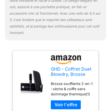
reste maniable et facile à utiliser. Le design élégant en
Faible niveau sonore :
pour une expérience de
noir, associé à une pochette pratique, en fait un
coiffage agréable. Temps
accessoire chic et fonctionnel. Avec une note de 4,4 sur
de chauffe : jusqu'à 45
5, il est évident que la majorité des utilisateurs sont
secondes. Mode veille
satisfaits, et je partage leur enthousiasme pour cet outil
automatique : s'éteint si
inutilisé au bout de 30
innovant.
minutes.
GHD - Coffret Duet
Blowdry, Brosse
Soufflante
Brosse soufflante 2-en-1
Professionnelle 2-
: sèche & coiffe sans
en-1 (Noir), Crème
dommage thermique(1)
Volume Brushing &
avec 3x plus de
Pochette incluses.
volume(2), sans
Sèche & Coiffe
frisottis(3) et 50% de
sans dommage