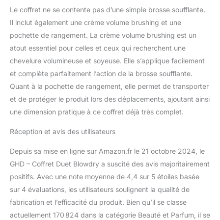
secondes. Mode veille
Le coffret ne se contente pas d’une simple brosse soufflante.
automatique : s'éteint si
Il inclut également une crème volume brushing et une
inutilisé au bout de 30
pochette de rangement. La crème volume brushing est un
minutes.
atout essentiel pour celles et ceux qui recherchent une
chevelure volumineuse et soyeuse. Elle s’applique facilement
et complète parfaitement l’action de la brosse soufflante.
Quant à la pochette de rangement, elle permet de transporter
et de protéger le produit lors des déplacements, ajoutant ainsi
une dimension pratique à ce coffret déjà très complet.
Réception et avis des utilisateurs
Depuis sa mise en ligne sur Amazon.fr le 21 octobre 2024, le
GHD – Coffret Duet Blowdry a suscité des avis majoritairement
positifs. Avec une note moyenne de 4,4 sur 5 étoiles basée
sur 4 évaluations, les utilisateurs soulignent la qualité de
fabrication et l’efficacité du produit. Bien qu’il se classe
actuellement 170 824 dans la catégorie Beauté et Parfum, il se