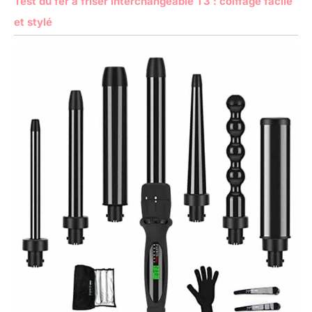
Test du fer à friser interchangeable T3 : coiffage facile
et stylé