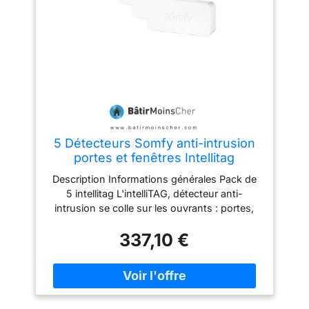
5 Détecteurs Somfy anti-intrusion
portes et fenêtres Intellitag
Description Informations générales Pack de
5 intellitag L'intelliTAG, détecteur anti-
intrusion se colle sur les ouvrants : portes,
fenêtres, baies vitrées... Il analyse et
337,10 €
différencie les vibrations notmales (vent,
ballon, visiteur qui frappe à la porte...) des
vibrations typiques d'une effraction (pied de
biche, masse...). En cas de tentative de
forçage, il déclenche l'alarme et prévient les