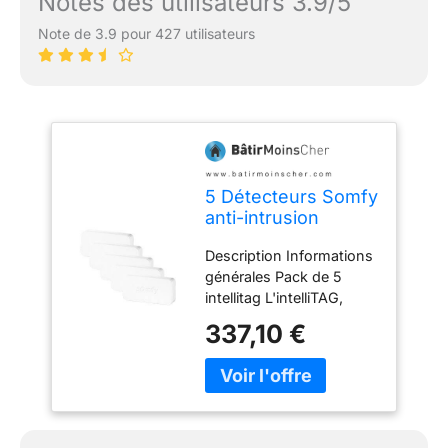
Notes des utilisateurs 3.9/5
Note de 3.9 pour 427 utilisateurs
5 Détecteurs Somfy
anti-intrusion
portes et fenêtres
Description Informations
Intellitag
générales Pack de 5
intellitag L'intelliTAG,
détecteur anti-intrusion
337,10 €
se colle sur les ouvrants :
portes, fenêtres, baies
vitrées... Il analyse et
différencie les vibrations
notmales (vent, ballon,
visiteur qui frappe à la