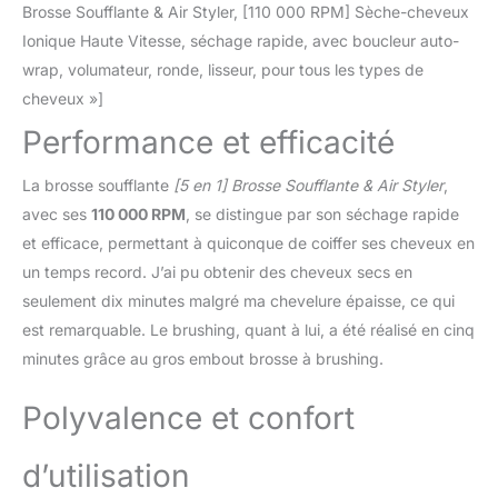
utilisateurs sur leur smartphone AVANT que
Brosse Soufflante & Air Styler, [110 000 RPM] Sèche-cheveux
l'intrus ne soit entré. > Caractéristiques : -
Ionique Haute Vitesse, séchage rapide, avec boucleur auto-
Alimentation : 1 X LR03 (AAA) - Autonomie : 1
wrap, volumateur, ronde, lisseur, pour tous les types de
an - Utilisation : intérieur ou extérieur - Indice
de protection : IP54 - Température de
cheveux »]
fonctionnement : 0-45° - Compatibilité :
Performance et efficacité
Somfy one, Somfy One +, Somfy Home
Alarm et Myfox Home Alarm. Non compatible
La brosse soufflante
[5 en 1] Brosse Soufflante & Air Styler
,
avec la gamme PROTEXIOM et PROTEXIAL
Bénéfices du produit 1. Dissuasion des
avec ses
110 000 RPM
, se distingue par son séchage rapide
cambrioleurs en alertant AVANT l'intrusion
et efficace, permettant à quiconque de coiffer ses cheveux en
L'intelliTAG détecte les tentatives d'effraction
un temps record. J’ai pu obtenir des cheveux secs en
et alerte AVANT l'intrusion grâce aux
seulement dix minutes malgré ma chevelure épaisse, ce qui
capteurs pour portes et fenêtres IntelliTAG.
Ces détecteurs brevetés analysent les
est remarquable. Le brushing, quant à lui, a été réalisé en cinq
vibrations et alertent (déclenchement de la
minutes grâce au gros embout brosse à brushing.
sirène et envoi de notifications sur
smartphone) en cas de tentatives
Polyvalence et confort
d'effractions avérées. 2. Une installation
simple et rapide A la différence des autres
d’utilisation
détecteurs du marché, l'IntelliTAG est
monobloc. L'adhésif double face fourni