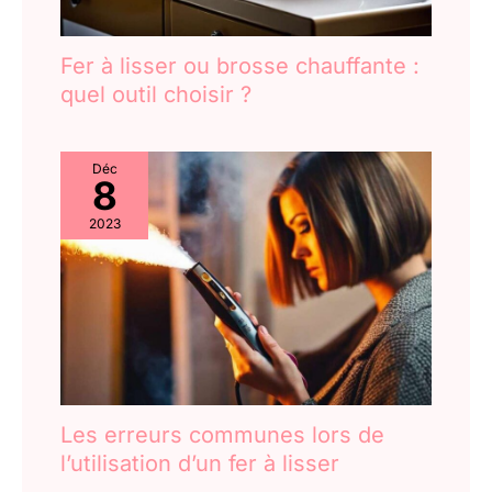
Fer à lisser ou brosse chauffante :
quel outil choisir ?
Déc
8
2023
Les erreurs communes lors de
l’utilisation d’un fer à lisser