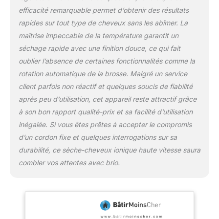
compatible avec la
efficacité remarquable permet d’obtenir des résultats
gamme PROTEXIOM et
rapides sur tout type de cheveux sans les abîmer. La
PROTEXIAL Bénéfices du
maîtrise impeccable de la température garantit un
produit 1. Dissuasion des
cambrioleurs en alertant
séchage rapide avec une finition douce, ce qui fait
AVANT l'intrusion
oublier l’absence de certaines fonctionnalités comme la
L'intelliTAG détecte les
rotation automatique de la brosse. Malgré un service
tentatives d'effraction et
client parfois non réactif et quelques soucis de fiabilité
alerte AVANT l'intrusion
grâce aux capteurs pour
après peu d’utilisation, cet appareil reste attractif grâce
portes et fenêtres
à son bon rapport qualité-prix et sa facilité d’utilisation
IntelliTAG. Ces
inégalée. Si vous êtes prêtes à accepter le compromis
détecteurs brevetés
d’un cordon fixe et quelques interrogations sur sa
analysent les vibrations
et alertent
durabilité, ce sèche-cheveux ionique haute vitesse saura
(déclenchement de la
combler vos attentes avec brio.
sirène et envoi de
notifications sur
smartphone) en cas de
tentatives d'effractions
avérées. 2. Une