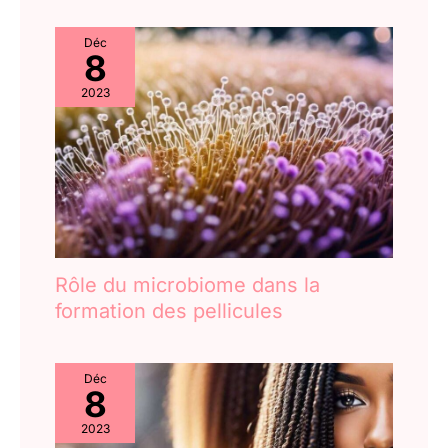
fine est livré avec 2
pièces entonnoir, peut
Déc
vous aider à transférer
8
votre maquillage en toute
facilité et réduire les
2023
déchets.Et vous pouvez
les mettre dans votre sac
à main et les utiliser
partout où vous voulez
Multiples Fonctions:
Bouteilles de
pulvérisation vides,
stockage et utilisation
parfaits pour tous vos
Rôle du microbiome dans la
besoins personnels et
formation des pellicules
domestiques. Ces
bouteilles en plastique
sont parfaites pour
Déc
brumiser des parfums,
8
de l'eau de maquillage,
des désodorisants, de
2023
l'eau florale et d'autres