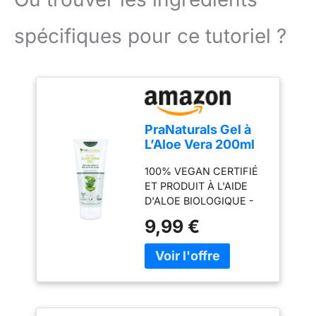
spécifiques pour ce tutoriel ?
PraNaturals Gel à
L’Aloe Vera 200ml
(Paquet de 1)
100% VEGAN CERTIFIÉ
Apaisant naturel
ET PRODUIT À L'AIDE
D'ALOE BIOLOGIQUE -
Produit à partir de feuilles
9,99 €
mûres de culture
biologique
soigneusement
sélectionnées et
soigneusement rincées
avant que le gel n'en soit