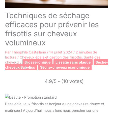
Techniques de séchage
efficaces pour prévenir les
frisottis sur cheveux
volumineux
Par
Théophile Castellane
/
14 juillet 2024
/
2 minutes de
lecture
/
Cheveux épais et gestion des frisottis
,
Santé des
cheveux
/
Brosse ionique
Lissage sans plaque
Sèche-
cheveux Babyliss
Sèche-cheveux économique
4.9/5 - (10 votes)
Dites adieu aux frisottis et bonjour à une chevelure douce et
maîtrisée ! Aujourd’hui, nous allons nous pencher sur une