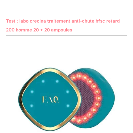
Test : labo crecina traitement anti-chute hfsc retard
200 homme 20 + 20 ampoules