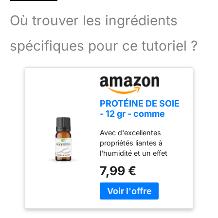
Où trouver les ingrédients
spécifiques pour ce tutoriel ?
PROTÉINE DE SOIE
- 12 gr - comme
ingrédient pour les
Avec d'excellentes
formulations
propriétés liantes à
cosmétiques,
l'humidité et un effet
recommandé dans
nourrissant en
tous les types de
7,99 €
profondeur, il est
produits de soins
recommandé dans tous
de la peau et des
les types de produits de
cheveux.
soins de la peau et des
cheveux. Améliore la