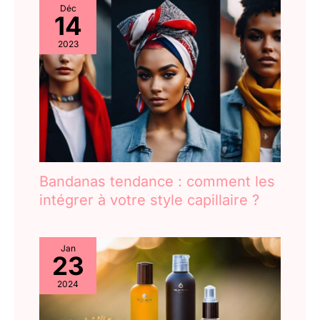
Déc
14
2023
Bandanas tendance : comment les
intégrer à votre style capillaire ?
Jan
23
2024