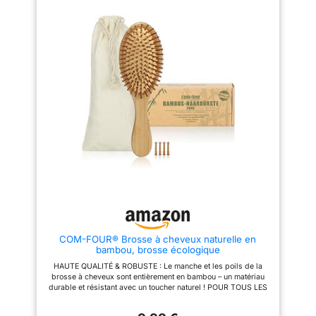
glissent doucement à travers
naturelles sont mieux réparties
les cheveux, minimisant la
dans les cheveux - la brosse
casse et les pointes fourchues.
cheveux bouclés garantit des
Leur nature douce garantit que
cheveux brillants et volumineux.
les cheveux sont démêlés sans
BROSSES À CHEVEUX
tirer ou endommager
ORGANIQUE EN PAILLE - La
excessivement. Stimulation du
matière plastique organique de
cuir chevelu : le brossage avec
la brosse à cheveux homme et
des poils de sanglier stimule le
femme est composée à 70 % de
flux sanguin vers le cuir
paille de blé. De plus,
chevelu, favorisant une
l'emballage est sans plastique,
croissance plus saine des
ce qui signifie que la brosse
cheveux. Cette circulation
laisse une faible empreinte
accrue peut également aider à
CO2. POUR CHEVEUX
fournir des nutriments
HUMIDES ET SECS - La brosse
essentiels aux follicules pileux.
anti casse peut également être
Cette brosse en poils de
utilisée comme brosse
sanglier est le complément
d'aération pour les cheveux
parfait à vos outils de coiffure
mouillés, et lors du brushing.
Réduit les frisottis et l'électricité
Cette brosse cheveux afro ou
statique : en lissant la cuticule
cheveux crépus démêle
des cheveux et en répartissant
efficacement vos cheveux et les
COM-FOUR® Brosse à cheveux naturelle en
uniformément les huiles, cette
rend soyeux. BROSSE
bambou, brosse écologique
brosse à cheveux en poils de
DÉMÊLANTE SUPER
sanglier aide à lutter contre les
CONFORTABLE - Cette brosse
HAUTE QUALITÉ & ROBUSTE : Le manche et les poils de la
frisottis et à réduire l'électricité
magique s'adapte parfaitement
brosse à cheveux sont entièrement en bambou – un matériau
statique, résultant en des
à la forme de votre tête. Grâce
durable et résistant avec un toucher naturel ! POUR TOUS LES
cheveux plus lisses et plus
aux agréables picots de
TYPES DE CHEVEUX : Que ce soit des cheveux épais, fins,
faciles à coiffer. Une
massage, chaque utilisation de
courts, longs ou bouclés - les poils naturels arrondis peignent
fantastique brosse à cheveux
la brosse poil de sanglier anti-