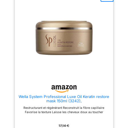
est conçue pour équilibrer la
texture et la brillance des
santé capillaire et promouvoir la
cheveux.
croissance. Résultats Visibles:
Avec une utilisation régulière,
les cheveux paraissent plus
forts, en meilleure santé et
moins sujets à la chute.
Wella System Professional Luxe Oil Keratin restore
mask 150ml (3242),
Restructurant et régénérant Reconstruit la fibre capillaire
Favorise la texture Laisse les cheveux doux au toucher
17,14 €