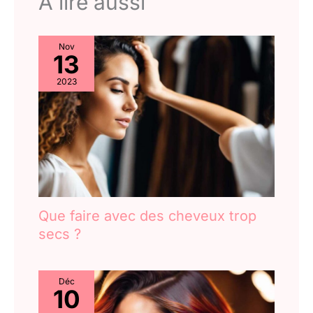
A lire aussi
Nov
13
2023
Que faire avec des cheveux trop
secs ?
Déc
10