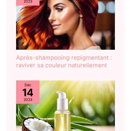
2023
Après-shampooing repigmentant :
raviver sa couleur naturellement
Déc
14
2023