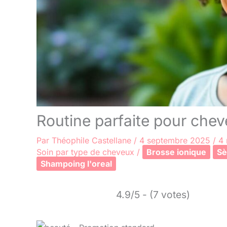
Routine parfaite pour che
Par
Théophile Castellane
/
4 septembre 2025
/
4 
Soin par type de cheveux
/
Brosse ionique
Sè
Shampoing l'oreal
4.9/5 - (7 votes)