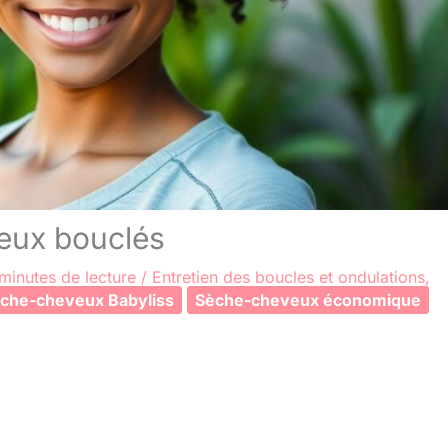
veux bouclés
minutes de lecture
/
Entretien des boucles et ondulations
,
che-cheveux Babyliss
Sèche-cheveux économique