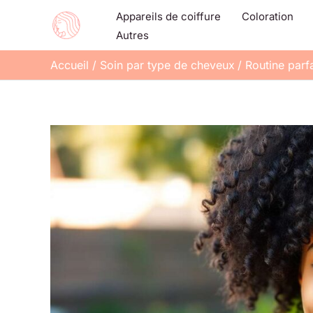
Aller
Appareils de coiffure
Coloration
au
Autres
contenu
Accueil
Soin par type de cheveux
Routine parf