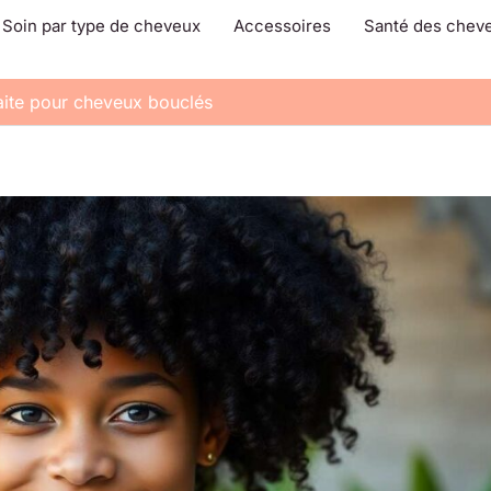
Soin par type de cheveux
Accessoires
Santé des chev
aite pour cheveux bouclés