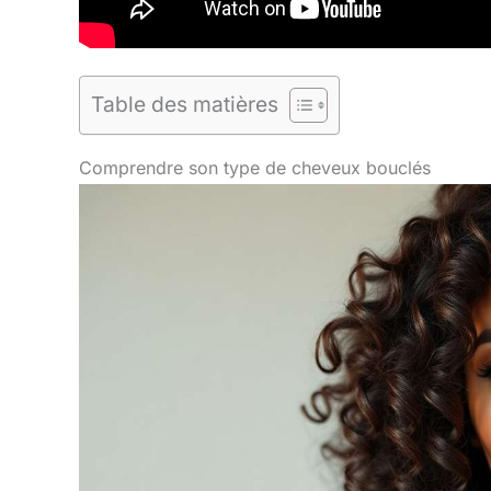
Table des matières
Comprendre son type de cheveux bouclés