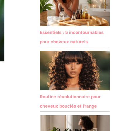
Essentiels : 5 incontournables
pour cheveux naturels
Routine révolutionnaire pour
cheveux bouclés et frange