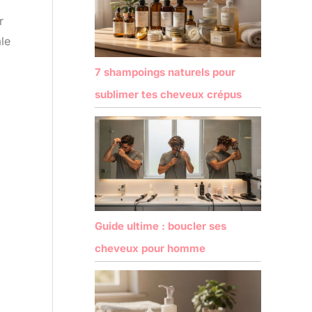
r
ale
7 shampoings naturels pour
sublimer tes cheveux crépus
Guide ultime : boucler ses
cheveux pour homme