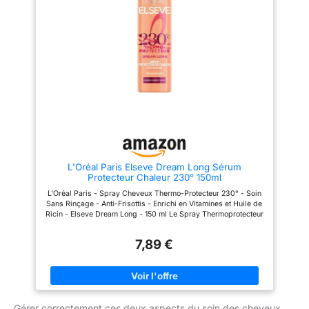
abimés, non traités. Nos
conseils professionnels :
Vaporiser sur cheveux humides
puis sécher avec un sèche
cheveux avant d'utiliser un fer
chaud. Sur cheveux secs, vous
pouvez diviser vos cheveux en
sections et vaporiser.
Complétez votre routine
cheveux avec la gamme
coiffante Schwarzkopf :
mousses, laques, crèmes et
spray protecteur pour un look
maîtrisé au quotidien.
L'Oréal Paris Elseve Dream Long Sérum
Protecteur Chaleur 230° 150ml
L'Oréal Paris - Spray Cheveux Thermo-Protecteur 230° - Soin
Sans Rinçage - Anti-Frisottis - Enrichi en Vitamines et Huile de
Ricin - Elseve Dream Long - 150 ml Le Spray Thermoprotecteur
apporte jusqu'à 3 jours de cheveux lisses* et une protection
jusqu'à 230°C* pour un look lisse parfait (*Tests
7,89 €
Instrumentaux) Résultats : Démêle et facilite le coiffage,
Protège des dommages liés à la chaleur, Dompte les frisottis et
fait briller vos cheveux, Protège de l'humidité Application :
Bien agiter avant utilisation, Appliquez sur cheveux humides à
secs, Ne pas rincer, Coiffez les cheveux avec votre appareil
chauffant habituel Formule : Enrichie en Vitamines et en Huile
Gérer correctement ces deux aspects du soin des cheveux
de Ricin pour des cheveux protégés et nourris en profondeur