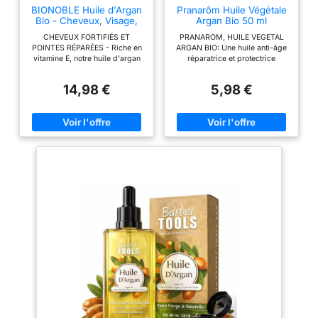
BIONOBLE Huile d'Argan
Pranarôm Huile Végétale
Bio - Cheveux, Visage,
Argan Bio 50 ml
Corps - Maroc - 50ml
CHEVEUX FORTIFIÉS ET
PRANAROM, HUILE VEGETAL
POINTES RÉPARÉES - Riche en
ARGAN BIO: Une huile anti-âge
vitamine E, notre huile d'argan
réparatrice et protectrice
cheveux nourrit en profondeur
cutanée, riche en vitamines et
les pointes abîmées, renforce la
antioxydants. Perle du désert
14,98 €
5,98 €
fibre capillaire et sublime les
utilisée traditionnellement par
longueurs sans alourdir.
les femmes Berbères pour la
DIMINUE LES RIDES ET
protection et la vigueur de la
NOURRIT - Grâce à sa richesse
peau ou des cheveux. IDEAL EN
en acides gras essentiels, notre
CAS DES : Rides, Peau sèche
huile argan bio nourrit
ou mature, Cheveux abîmés
intensément la peau sèche.
DES HUILES ESSENTIELLES
Utilisée comme huile visage,
CHÉMOTYPÉES : Les huiles
elle booste l’élasticité de la
essentielles composant cette
peau, apaise les tiraillements et
synergie sont certifiées HECT,
redonne douceur et confort dès
ce qui signifie que leur
la première application. SOIN
composition a été analysée afin
MULTI-USAGES POUR TOUTE
de garantir la présence des
LA FAMILLE - Utilisable comme
molécules à l'origine de leurs
huile argan visage, huile corps
effets. CONSEILS
de massage, soin barbe ou
D'UTILISATION ET POSOLOGIE
traitement après-soleil.
: Usage oral - 10 g (1 cuillère à
Convient à tous les types de
soupe) par jour. Usage
peau et de cheveux. 100%
cosmétique - Convient
PURE ET QUALITÉ MAROCAINE
particulièrement aux peaux
- Notre argan oil Morocco est
matures ou fragilisées. S’utilise
pressée à froid sur place au
pour protéger la peau du