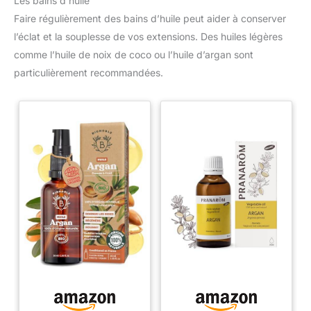
Les bains d’huile
CONSEILS D'UTILISATION : Appliquer sur cheveux humides et
Faire régulièrement des bains d’huile peut aider à conserver
essorés après lavage avec la crème lavante anti-métal Metal
Detox. Laisser agir pendant 1 minute, puis rincer
l’éclat et la souplesse de vos extensions. Des huiles légères
abondamment. L'EXPERTISE PROFESSIONNELLE A DOMICILE :
L'Oréal Professionnel Paris met l'innovation au service de votre
comme l’huile de noix de coco ou l’huile d’argan sont
style avec des soins, appareils et outils de coiffure conçus par
particulièrement recommandées.
des experts pour recréer chez vous l'excellence des salons
parisiens.