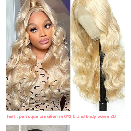
Test : perruque bresilienne 613 blond body wave 26