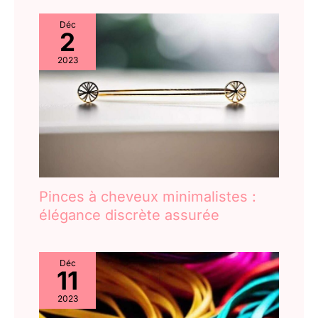
Déc
2
2023
Pinces à cheveux minimalistes :
élégance discrète assurée
Déc
11
2023