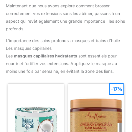
Avec une longueur de 22,8 cm (manche de 8 cm) et une largeur
Maintenant que nous avons exploré comment brosser
de 8 cm, notre brosse pour extensions est parfaite pour les
déplacements et une utilisation quotidienne. Profitez de soins
correctement vos extensions sans les abîmer, passons à un
capillaires précis et agréables
aspect qui revêt également une grande importance : les soins
profonds.
L’importance des soins profonds : masques et bains d’huile
Les masques capillaires
Les
masques capillaires hydratants
sont essentiels pour
nourrir et fortifier vos extensions. Appliquez le masque au
moins une fois par semaine, en évitant la zone des liens.
-17%