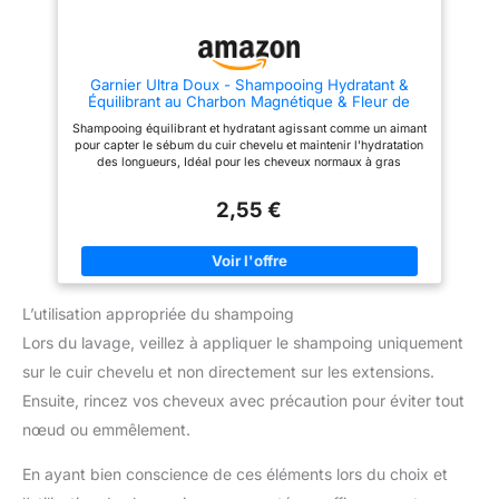
manière éthique sans tests sur
recyclable, contribuant à un
les animaux, sans silicones,
soin capillaire respectueux et
sulfates, parabènes, ni
durable.
phtalates. CONTENU DE
L'EMBALLAGE : 1x Shampooing
Garnier Ultra Doux - Shampooing Hydratant &
SheaMoisture Intensive
Équilibrant au Charbon Magnétique & Fleur de
Hydration, pour cheveux
Nigelle - Pour Cheveux Normaux à Gras - 250 ml
bouclés, crépus et abîmés,
Shampooing équilibrant et hydratant agissant comme un aimant
cheveux doux et nourris,
pour capter le sébum du cuir chevelu et maintenir l'hydratation
hydratation intense, avec Miel
des longueurs, Idéal pour les cheveux normaux à gras
de Manuka, Huile de Mafura et
Résultats : Des longueurs maintenues hydratées et un cuir
Beurre de Karité, 384 ml
chevelu détoxifié et purifié Application : Appliquer sur cheveux
2,55 €
mouillés, masser soigneusement sur l'ensemble du cuir
chevelu puis rincer, Compléter avec l'après-shampooing ou le
masque, Produit mixte, aussi efficace sur les femmes que sur
les hommes Formule enrichie en charbon actif purifiant et en
extrait d'huile de fleur de Nigelle aux vertus hydratantes, Sans
résidu ni effet gras, Formule composée à 94% d'ingrédients
L’utilisation appropriée du shampoing
d'origine naturelle Contenu : 1x Shampooing au Charbon
Magnétique de Garnier Ultra Doux, Contenance : 250 ml
Lors du lavage, veillez à appliquer le shampoing uniquement
sur le cuir chevelu et non directement sur les extensions.
Ensuite, rincez vos cheveux avec précaution pour éviter tout
nœud ou emmêlement.
En ayant bien conscience de ces éléments lors du choix et