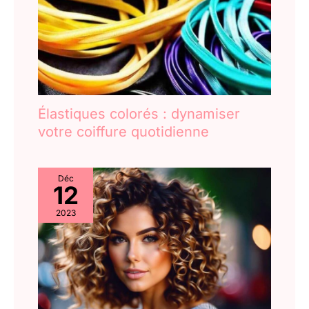
Élastiques colorés : dynamiser
votre coiffure quotidienne
Déc
12
2023