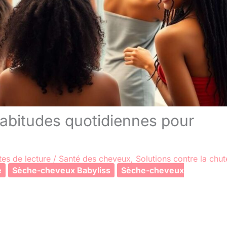
 habitudes quotidiennes pour
tes de lecture
/
Santé des cheveux
,
Solutions contre la chut
e
Sèche-cheveux Babyliss
Sèche-cheveux