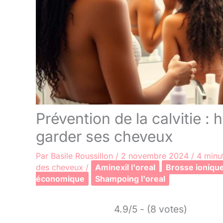
Prévention de la calvitie :
garder ses cheveux
Par
Basile Roussillon
/
2 novembre 2024
/
4 minu
des cheveux
/
Aminexil l'oreal
Brosse ioniqu
économique
Shampoing l'oreal
4.9/5 - (8 votes)