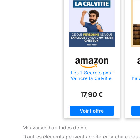
Les 7 Secrets pour
Vaincre la Calvitie:
l'a
Ce que personne ne
vous explique sur la
p
17,90 €
chute des cheveux |
Livre Alopécie
Calvitie | Repousse
et Chute des ... |
Arrêter la Chute et la
Perte des Cheveux
Mauvaises habitudes de vie
D’autres éléments peuvent accélérer la chute de