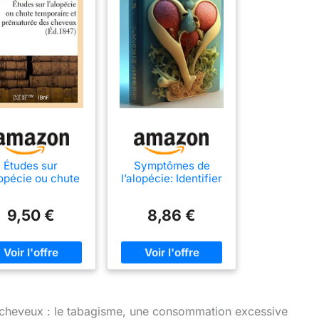
Études sur
Symptômes de
lopécie ou chute
l’alopécie: Identifier
temporaire et
les symptômes de
rématurée des
l’alopécie -
9,50 €
8,86 €
cheveux
Renseignez-vous
sur les types de
perte de cheveux et
les traitements
possibles!
s cheveux : le tabagisme, une consommation excessive