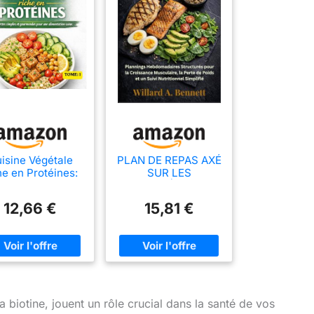
isine Végétale
PLAN DE REPAS AXÉ
he en Protéines:
SUR LES
recettes simples
PROTÉINES:
gourmandes pour
Plannings
12,66 €
15,81 €
e alimentation
Hebdomadaires
saine.
Structurés pour la
Croissance
Musculaire, la Perte
de Poids et un Suivi
Nutritionnel
Simplifié
 biotine, jouent un rôle crucial dans la santé de vos