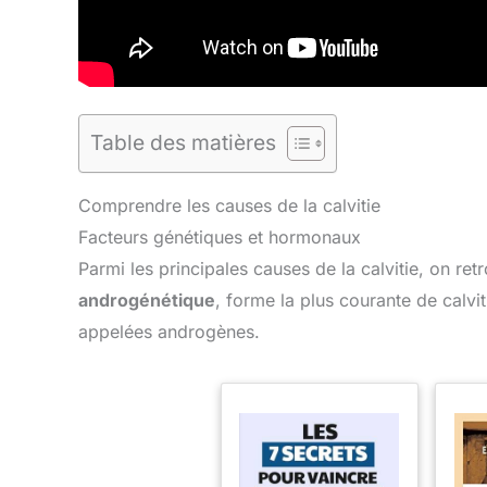
Table des matières
Comprendre les causes de la calvitie
Facteurs génétiques et hormonaux
Parmi les principales causes de la calvitie, on re
androgénétique
, forme la plus courante de calvi
appelées androgènes.