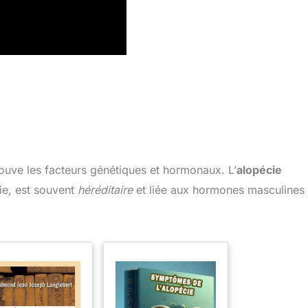
trouve les facteurs génétiques et hormonaux. L’
alopécie
tie, est souvent
héréditaire
et liée aux hormones masculines