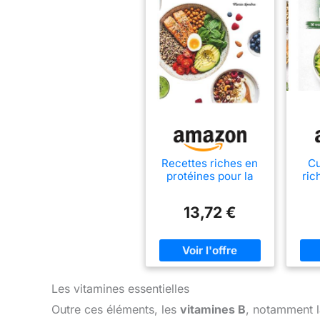
Recettes riches en
Cu
protéines pour la
ric
ménopause: + 50
50 
recettes saines et
et 
13,72 €
faciles à faire
un
adaptées aux
femmes.
Les vitamines essentielles
Outre ces éléments, les
vitamines B
, notamment la