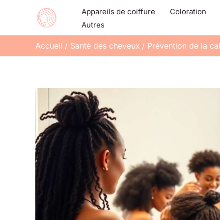
Aller
Appareils de coiffure
Coloration
au
Autres
contenu
Accueil
Santé des cheveux
Prévention de la ca