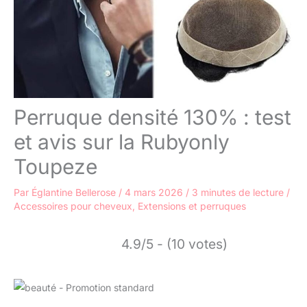
Perruque densité 130% : test
et avis sur la Rubyonly
Toupeze
Par
Églantine Bellerose
/
4 mars 2026
/
3 minutes de lecture
/
Accessoires pour cheveux
,
Extensions et perruques
4.9/5 - (10 votes)