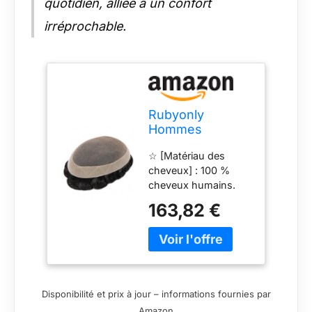
quotidien, alliée à un confort
irréprochable.
Rubyonly
Hommes
Toupeze Fine
☆ [Matériau des
Mono & PU
cheveux] : 100 %
Perruque pour
cheveux humains.
Hommes
Les cheveux de 6
PROSTÉRES DE
163,82 €
pouces de long,
CHAPILLAIRE
adaptés à la plupart
DURAILLE
des longueurs de
Naturelle
cheveux, vous
SYSTÈME DE
permettent de couper
Remplacement
la coiffure souhaitée
DE CHAPILLÉ
Disponibilité et prix à jour – informations fournies par
sans vous soucier de
Naturelle WIG
Amazon