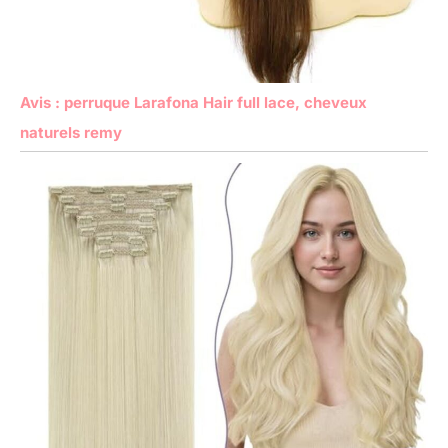
Avis : perruque Larafona Hair full lace, cheveux
naturels remy