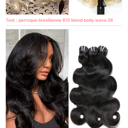
Test : perruque bresilienne 613 blond body wave 26