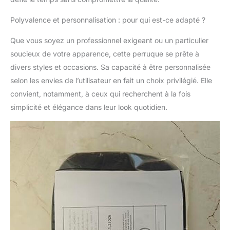
Leadtime] : toutes les
photos sont prises par
Polyvalence et personnalisation : pour qui est-ce adapté ?
une vraie perruque,
nous sommes sûrs
Que vous soyez un professionnel exigeant ou un particulier
que la perruque que
soucieux de votre apparence, cette perruque se prête à
vous verrez est la
perruque que vous
divers styles et occasions. Sa capacité à être personnalisée
recevrez. 1 jour après
selon les envies de l’utilisateur en fait un choix privilégié. Elle
avoir passé la
convient, notamment, à ceux qui recherchent à la fois
commande.
simplicité et élégance dans leur look quotidien.
L'expédition standard
par UPS, DHL ou FedEx
prend 5 à 7 jours pour
arriver, alors prenez
toujours votre toupe en
7 à 9 jours. ☆ [Garantie
de remboursement à
100 %] : support du
service de
remboursement à 100
% que nous
garantissons que vous