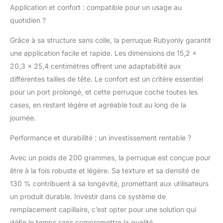
pensez qu'il est très
Application et confort : compatible pour un usage au
épais, vous pouvez le
quotidien ?
couper seul ou laisser
votre coiffeur vous
Grâce à sa structure sans colle, la perruque Rubyonly garantit
aider à vous coiffer. ☆
une application facile et rapide. Les dimensions de 15,2 x
[Taille de base] : la taille
20,3 x 25,4 centimètres offrent une adaptabilité aux
standard du bonnet de
ce postiche est de 6
différentes tailles de tête. Le confort est un critère essentiel
"x8" / 7 "x9" / 8 "x 10",
pour un port prolongé, et cette perruque coche toutes les
ce qui est
cases, en restant légère et agréable tout au long de la
généralement assez
journée.
grand pour s'adapter à
la plupart des tailles de
Performance et durabilité : un investissement rentable ?
tête, mais il peut
cependant être coupé
Avec un poids de 200 grammes, la perruque est conçue pour
dans une taille plus
être à la fois robuste et légère. Sa texture et sa densité de
petite. Si vous préférez
une taille plus petite,
130 % contribuent à sa longévité, promettant aux utilisateurs
vous devriez la couper
un produit durable. Investir dans ce système de
vous-même ou votre
remplacement capillaire, c’est opter pour une solution qui
coiffeur. ☆ [Picture &
défie le temps sans compromettre la qualité.