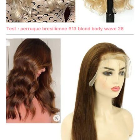
Test : perruque bresilienne 613 blond body wave 26