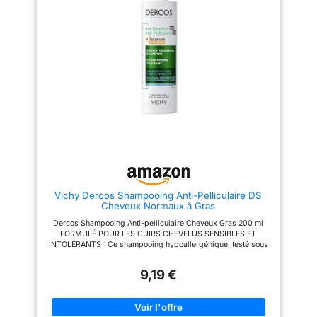
shampooing procure une
antipelliculaire sur 45 sujets à
sensation immédiate de
raison de 3 applications par
fraîcheur et de légèreté, idéale
semaine, 95% apprécient la
pour apaiser les cuirs chevelus
texture du shampoing anti
irrités. Respecte l’équilibre
démangeaison APPLICATION :
naturel du cuir chevelu :
Appliquer le shampooing
Formule douce qui purifie les
antipelliculaire sur cheveux
racines tout en respectant
mouillés; Laisser agir 2 minutes,
l’équilibre naturel du cuir
masser, rincer; Attaque : utilisez
chevelu, pour une utilisation
3 fois par semaine pdt 1 mois;
quotidienne en toute confiance.
Maintenance : 1 fois par
Format pratique de 250 ml : Un
semaine EXPERTISE
format généreux et pratique,
DERMATOLOGIQUE : Vichy est
idéal pour une utilisation
une marque reconnue en
régulière, avec une efficacité
dermocosmétique qui allie
prouvée sur l’élimination des
science, expertise et
pellicules dès la première
sensorialité pour offrir des
utilisation.*
soins efficaces; Ce shampoing
Vichy Dercos Shampooing Anti-Pelliculaire DS
anti démangeaison est durable
Cheveux Normaux à Gras
Dercos Shampooing Anti-pelliculaire Cheveux Gras 200 ml
FORMULÉ POUR LES CUIRS CHEVELUS SENSIBLES ET
INTOLÉRANTS : Ce shampooing hypoallergénique, testé sous
contrôle dermatologique, convient aux hommes et aux femmes
ayant les cheveux normaux à gras, pour une tolérance
9,19 €
optimale. VOTRE PROTOCOLE ANTI-PELLICULES EN 3
SHAMPOOINGS PAR SEMAINE : À la 1ère application, laissez
poser 2 minutes puis rincez. Ensuite, massez puis rincez.
Utiliser par périodes de 4 semaines, 3 fois par semaine.