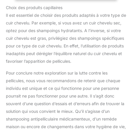
main, un sac de sport ou une valise. Que ce soit pour des
Choix des produits capillaires
vacances, un événement ou un voyage d'affaires, elles vous
permettent de rafraîchir votre coiffure à tout moment. Utilisation
Il est essentiel de choisir des produits adaptés à votre type de
Ensemble complet : Comprend 5 brosses à cheveux
différentes — une brosse à friser, une brosse plate, une brosse
cuir chevelu. Par exemple, si vous avez un cuir chevelu sec,
côtelée, une brosse ballon et une brosse plate — pour
s'adapter à tous les types de cheveux. Grâce à cette variété de
optez pour des shampoings hydratants. A l’inverse, si votre
modèles, vous trouverez la brosse idéale pour coiffer, démêler
cuir chevelu est gras, privilégiez des shampoings spécifiques
ou finaliser votre coiffure.: Parfaites pour le brossage
quotidien, la coupe des pointes, la séparation des mèches ou
pour ce type de cuir chevelu. En effet, l’utilisation de produits
la création de coiffures élégantes. Conviennent aux cheveux
mouillés ou secs, longs ou courts, lisses, bouclés ou épais. Un
inadaptés peut dérégler l’équilibre naturel du cuir chevelu et
accessoire pratique à la maison, au salon de coiffure et en
voyage. Ensemble complet : Comprend 5 brosses à cheveux
favoriser l’apparition de pellicules.
différentes — une brosse à friser, une brosse plate, une brosse
côtelée, une brosse ballon et une brosse plate — pour
Pour conclure notre exploration sur la lutte contre les
s'adapter à tous les types de cheveux. Grâce à cette variété de
modèles, vous trouverez la brosse idéale pour coiffer, démêler
pellicules, nous vous recommandons de retenir que chaque
ou finaliser votre coiffure.
individu est unique et ce qui fonctionne pour une personne
pourrait ne pas fonctionner pour une autre. Il s’agit donc
souvent d’une question d’essais et d’erreurs afin de trouver la
solution qui vous convient le mieux. Qu’il s’agisse d’un
shampooing antipelliculaire médicamenteux, d’un remède
maison ou encore de changements dans votre hygiène de vie,