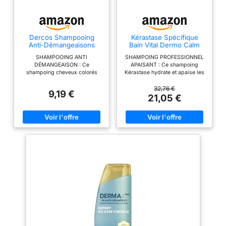
Dercos Shampooing
Kérastase Spécifique
Anti-Démangeaisons
Bain Vital Dermo Calm
Cheveux Secs Colorés
Shampoing Cuir Chevelu
SHAMPOOING ANTI
SHAMPOING PROFESSIONNEL
Confort 48h
Sensible
DÉMANGEAISON : Ce
APAISANT : Ce shampoing
shampoing cheveux colorés
Kérastase hydrate et apaise les
apaise les démangeaisons,
cuirs chevelus sensibles sujets
picotements et sensations de
aux irritations et aux
32,76 €
9,19 €
brûlure; Ce shampoing
démangeaisons, tout en lavant
21,05 €
hydratant apporte douceur et
les cheveux normaux à mixtes
brillance à vos cheveux
en douceur. UNE SYNERGIE
SHAMPOOING APAISANT : Le
D'ACTIFS CIBLES : Le Bain
shampooing nettoyant apaise
Kérastase Dermo Calm contient
instantanément le cuir chevelu
de l'huile de calophylle aux
sensible; De plus, ce
propriétés anti-inflammatoires,
shampoing cheveux colorés et
de la piroctone olamine qui aide
secs réduit les démangeaisons
à lutter contre la cause première
pour un confort de 48h
des pellicules et de la glycérine
EFFICACITÉ CLINIQUEMENT
hydratante. APAISE LES
PROUVÉE : D'après un test
IRRITATIONS DU CUIR
clinique du shampoing
CHEVELU : Ce shampoing
hydratant sur 37 sujets pendant
apaisant Kérastase réduit
3 semaines, l'inconfort du cuir
l'irritation du cuir chevelu sans
chevelu est réduit de 65% et la
abîmer la fibre capillaire et
fibre sensibilisée est renforcée
procure une sensation de
APPLICATION : Appliquez ce
cheveux légers et aériens.