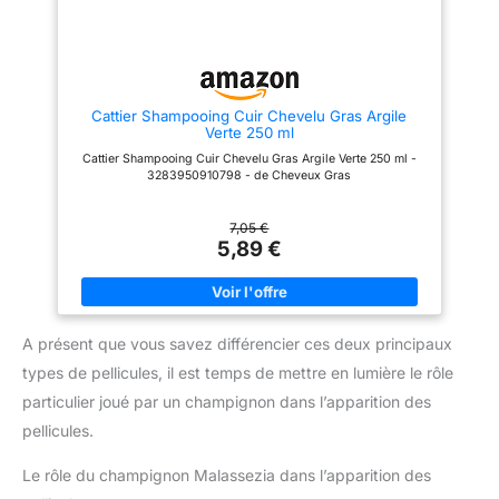
Rincer. Pour plus de résultats,
une marque reconnue en
compléter avec l'application de
dermocosmétique qui allie
l'Argile 2-en-1 purifiante Scalp
science, expertise et
Advanced. L'EXPERTISE
sensorialité pour offrir des
PROFESSIONNELLE A
soins efficaces; Ce shampoing
DOMICILE : L'Oréal
anti démangeaison est apaisant
Cattier Shampooing Cuir Chevelu Gras Argile
Professionnel Paris met
Verte 250 ml
l'innovation au service de votre
style avec des soins, appareils
Cattier Shampooing Cuir Chevelu Gras Argile Verte 250 ml -
et outils de coiffure conçus par
3283950910798 - de Cheveux Gras
des experts pour recréer chez
vous l'excellence des salons
parisiens.
7,05 €
5,89 €
A présent que vous savez différencier ces deux principaux
types de pellicules, il est temps de mettre en lumière le rôle
particulier joué par un champignon dans l’apparition des
pellicules.
Le rôle du champignon Malassezia dans l’apparition des