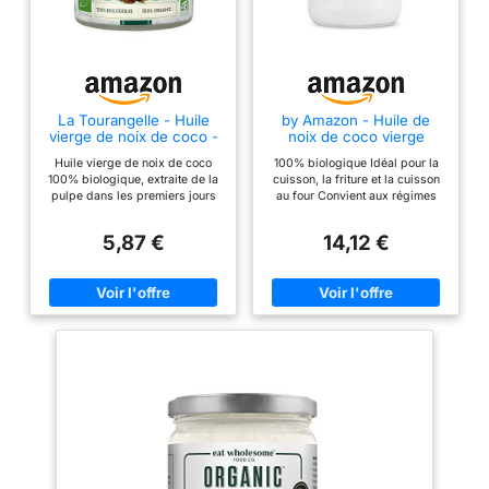
La Tourangelle - Huile
by Amazon - Huile de
vierge de noix de coco -
noix de coco vierge
100% Biologique -
biologique, 950 ml
Huile vierge de noix de coco
100% biologique Idéal pour la
Première pression à froid
100% biologique, extraite de la
cuisson, la friture et la cuisson
- Cuisine et cosmétique -
pulpe dans les premiers jours
au four Convient aux régimes
314ml
suivants la récolte. Notre huile
végétarien et végétalien
vierge de noix de coco
5,87 €
14,12 €
biologique provient des
Philippines et est extraite selon
des méthodes traditionnelles
pour conserver toutes ses
propriétés nutritionnelles et
gustatives. L'huile vierge de
noix de coco s'utilise dans la
cuisine de tous les jours : en
remplacement du beurre pour
les pâtisseries, pour les
cuissons de viandes & légumes
ou encore les woks et plats
exotiques. L'huile vierge de noix
de coco est idéale pour une
utilisation en cosmétique, riche