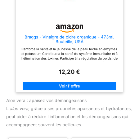
vinaigre de cidre équilibre
naturellement l’acidité de
l’estomac, aidant à réduire les
ballonements, brûlures et
inconforts digestifs. Riche en
probiotiques, il soutient le
microbiote intestinal et favorise
un transit plus fluide. Un verre
Braggs - Vinaigre de cidre organique - 473ml,
après le repas et votre estomac
Bouteille, USA
vous dira merci !
UN COUP
DE POUCE NATUREL POUR LA
Renforce la santé et la jeunesse de la peau Riche en enzymes
PERTE DE POIDS | Dites adieu
et potassium Contribue à la santé du système immunitaire et à
aux fringales et aux excès de
l'élimination des toxines Participe à la régulation du poids, de
sucre ! Pris avant un repas, le
la digestion et du PH Apaise les contractures après les
vinaigre de cidre Nektar régule
activités sportives
12,20 €
l’appétit, limite le stockage des
graisses et freine la
transformation des sucres en
graisses.
RENFORCE LE
SYSTÈME IMMUNITAIRE | Le
vinaigre de cidre Nektar, c’est
Aloe vera : apaisez vos démangeaisons
un shot de vitalité et d’immunité
au naturel ! Riche en mère de
L’
aloe vera
, grâce à ses propriétés apaisantes et hydratantes,
vinaigre, bourré d’enzymes et
de bonnes bactéries, il purifie
peut aider à réduire l’inflammation et les démangeaisons qui
et protège votre organisme
accompagnent souvent les pellicules.
comme aucun autre.
UN
VINAIGRE CONÇU POUR LES
CURES | Chez Nektar, on ne