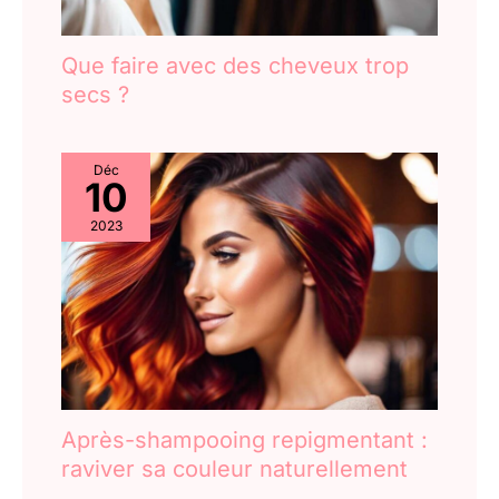
Que faire avec des cheveux trop
secs ?
Déc
10
2023
Après-shampooing repigmentant :
raviver sa couleur naturellement