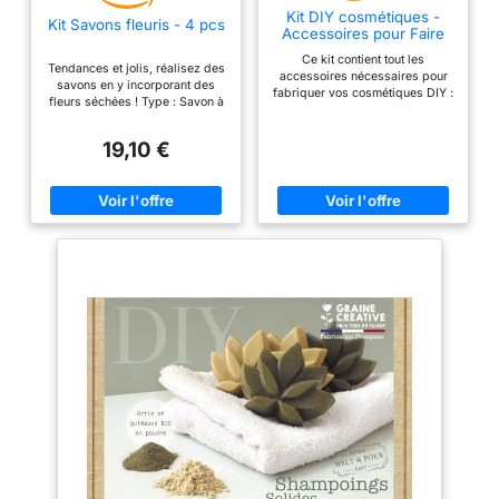
Kit DIY cosmétiques -
Kit Savons fleuris - 4 pcs
Accessoires pour Faire
soi-même
Ce kit contient tout les
Tendances et jolis, réalisez des
accessoires nécessaires pour
savons en y incorporant des
fabriquer vos cosmétiques DIY :
fleurs séchées ! Type : Savon à
un bol, un fouet et 5 cuillères
faire soi-même Marque : Graine
mesures. Couleur : Vert Poids :
Créative Dimensions colis : 19,6
290 g Marque : Graine Créative
19,10 €
x 14,4 x 4,5 cm
Univers : Bio