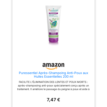
rafraîchissante et vivifiante :
bio antipelliculaire, les
Enrichi en menthe BIO, ce
pellicules visibles sont
shampooing procure une
éliminées et vos racines sont
sensation immédiate de
purifiées tout en respectant
fraîcheur et de légèreté, idéale
l'équilibre naturel du cuir
pour apaiser les cuirs chevelus
chevelu Shampooing à la
irrités. Respecte l’équilibre
menthe verte bio et aux 4 huiles
naturel du cuir chevelu :
essentielles issues de pays du
Formule douce qui purifie les
Bassin Méditerranéen : le Thym,
racines tout en respectant
le Romarin, le Citron et la
l’équilibre naturel du cuir
Camomille
chevelu, pour une utilisation
quotidienne en toute confiance.
Format pratique de 250 ml : Un
format généreux et pratique,
idéal pour une utilisation
régulière, avec une efficacité
prouvée sur l’élimination des
pellicules dès la première
utilisation.*
Puressentiel Après–Shampoing Anti–Poux aux
Huiles Essentielles 200 ml
FACILITE L’ÉLIMINATION DES LENTES ET POUX MORTS :
après-shampooing anti-poux spécialement conçu après un
traitement. Il améliore le passage du peigne à poux et aide à
retirer efficacement lentes, larves et poux morts pour compléter
l’action de la lotion anti-poux. DÉMÊLAGE IMMÉDIAT &
7,47 €
CHEVEUX PROTÉGÉS : assouplit la fibre capillaire pour un
démêlage facile sans casser les cheveux. Les cheveux sont