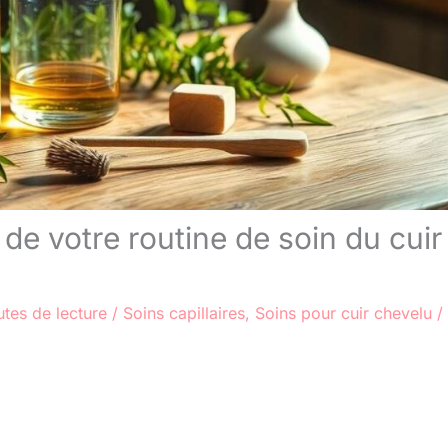
s de votre routine de soin du cuir
tes de lecture
/
Soins capillaires
,
Soins pour cuir chevelu
/