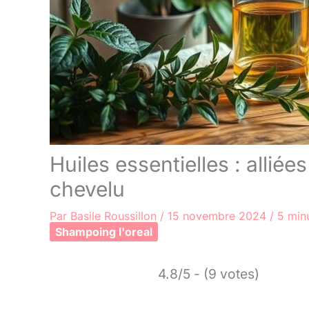
Huiles essentielles : alliée
chevelu
Par
Basile Roussillon
/
15 novembre 2024
/
5 minu
Shampoing l'oreal
4.8/5 - (9 votes)