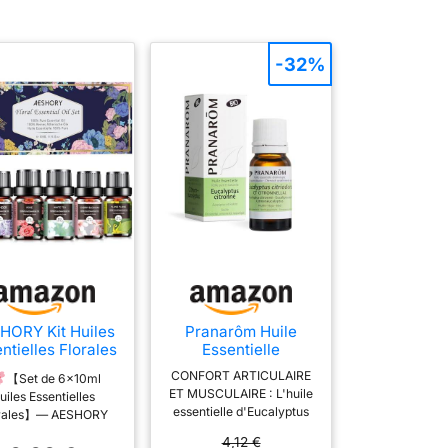
-32%
HORY Kit Huiles
Pranarôm Huile
ntielles Florales
Essentielle
romathérapie
Eucalyptus Citronné
CONFORT ARTICULAIRE
【Set de 6x10ml
x10ML, Huiles
HECT 10 ml
ET MUSCULAIRE : L'huile
uiles Essentielles
ntielles Florales
essentielle d'Eucalyptus
orales】— AESHORY
% Naturelle pour
Citronné de Pranarôm est
nsemble d'huiles
useurs, Apaiser -
4,12 €
efficace pour apaiser les