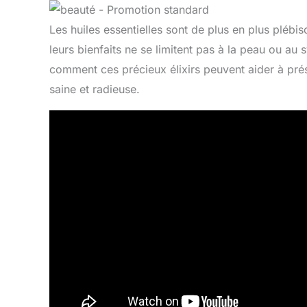
Les huiles essentielles sont de plus en plus plébis
leurs bienfaits ne se limitent pas à la peau ou au 
comment ces précieux élixirs peuvent aider à prés
saine et radieuse.