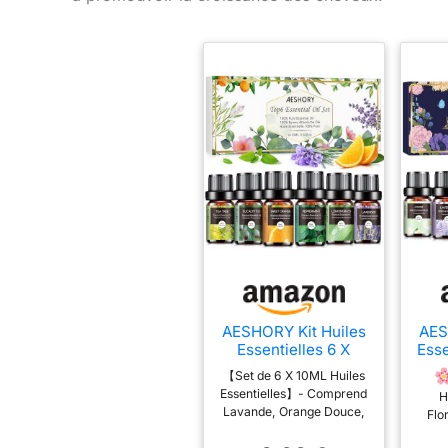
AESHORY Kit Huiles
AES
Essentielles 6 X
Esse
10ML, Huiles
A
【Set de 6 X 10ML Huiles
Essentielles
6
Essentielles】- Comprend
H
Aromathérapie
Esse
Lavande, Orange Douce,
Fl
Naturelle pour
100
Menthe Poivrée, Arbre à
e
Diffuseurs,
Diff
Thé, Citronnelle,