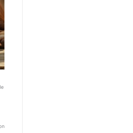
le
on