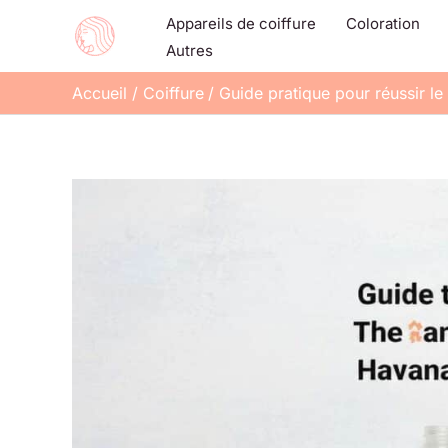
Aller
Appareils de coiffure
Coloration
au
Autres
contenu
Accueil
Coiffure
Guide pratique pour réussir le