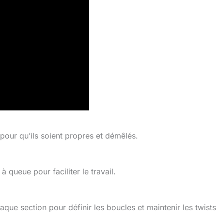
our qu’ils soient propres et démêlés.
 queue pour faciliter le travail.
aque section pour définir les boucles et maintenir les twists