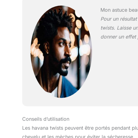
Mon astuce bea
Pour un résultat
twists. Laisse u
donner un effet 
Conseils d’utilisation
Les havana twists peuvent être portés pendant plu
chevelu et les mèches pour éviter la sécheresse.