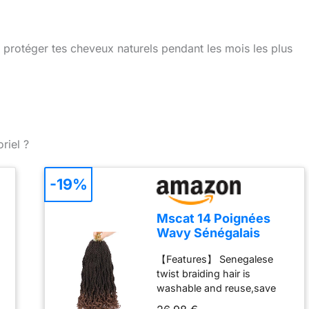
 protéger tes cheveux naturels pendant les mois les plus
riel ?
-19%
Mscat 14 Poignées
Wavy Sénégalais
Crochet Cheveux 8
【Features】 Senegalese
Paquets Pré-Bouclés
s
twist braiding hair is
Passion Twist
t
washable and reuse,save
Cheveux avec
much time & money,this is a
Extrémités Bouclées