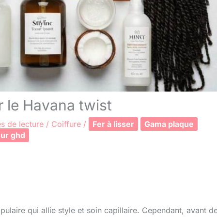
r le Havana twist
s de lecture
/
Coiffure
/
Fer à lisser
Gama plaque
eur ghd
ulaire qui allie style et soin capillaire. Cependant, avant d