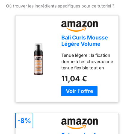
Où trouver les ingrédients spécifiques pour ce tutoriel ?
Bali Curls Mousse
Légère Volume
pour Boucles et
Tenue légère : la fixation
Cheveux
donne à tes cheveux une
Volumineux Tenue
tenue flexible tout en
Extra et Résultats
soulignant leur structure
Durables
11,04 €
naturelle. Enrichie en
protéines, notre mousse
volumisante assure
définition et vivacité -
idéale pour les boucles et
les ondulations ! Boucles
intenses : notre Mousse
-8%
pour cheveux bouclés
permet d'obtenir des