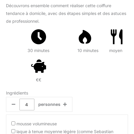
Découvrons ensemble comment réaliser cette coiffure
tendance à domicile, avec des étapes simples et des astuces
de professionnel.
30 minutes
10 minutes
moyen
€€
Ingrédients
personnes
mousse volumineuse
laque à tenue moyenne légère (comme Sebastian