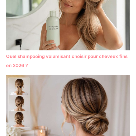
de coiffage
professionnels à la
maison. 【Design
ergonomique】La
poignée légère et
antidérapante de la
brosse à cheveux ronde
s’adapte à la main, vous
Quel shampooing volumisant choisir pour cheveux fins
ne vous fatiguerez donc
pas aussi rapidement,
en 2026 ?
même lors d’un coiffage
prolongé. Les rainures
antidérapantes
améliorent la prise en
main. La brosse ronde
petite est compacte et
peut tenir dans n'importe
quel sac de voyage ou
sac à main, vous
permettant de l'utiliser
même lors de voyages