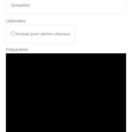
Schaefer)
Ustensiles
brosse pour sèche-cheveux
Préparation