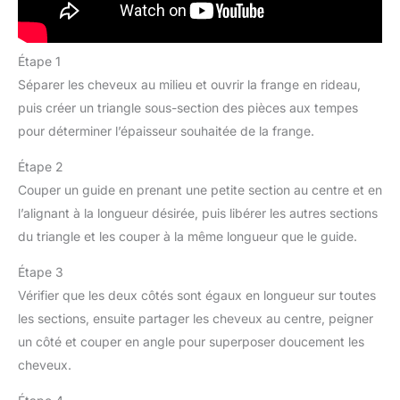
Étape 1
Séparer les cheveux au milieu et ouvrir la frange en rideau,
puis créer un triangle sous-section des pièces aux tempes
pour déterminer l’épaisseur souhaitée de la frange.
Étape 2
Couper un guide en prenant une petite section au centre et en
l’alignant à la longueur désirée, puis libérer les autres sections
du triangle et les couper à la même longueur que le guide.
Étape 3
Vérifier que les deux côtés sont égaux en longueur sur toutes
les sections, ensuite partager les cheveux au centre, peigner
un côté et couper en angle pour superposer doucement les
cheveux.