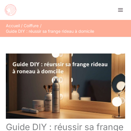
Aller
Rechercher
au
contenu
Accueil
Coiffure
Guide DIY : réussir sa frange rideau à domicile
Guide DIY : réussir sa frange